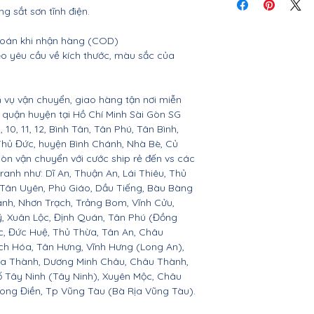
tiết
ng sắt sơn tĩnh điện.
 toán khi nhận hàng (COD)
o yêu cầu về kích thước, màu sắc của
 vụ vận chuyển, giao hàng tận nơi miễn
ác quận huyện tại Hồ Chí Minh Sài Gòn SG
 9, 10, 11, 12, Bình Tân, Tân Phú, Tân Bình,
Thủ Đức, huyện Bình Chánh, Nhà Bè, Củ
còn vận chuyển với cước ship rẻ đến vs các
ranh như: Dĩ An, Thuận An, Lái Thiêu, Thủ
 Tân Uyên, Phú Giáo, Dầu Tiếng, Bàu Bàng
ành, Nhơn Trạch, Trảng Bom, Vĩnh Cửu,
, Xuân Lộc, Định Quán, Tân Phú (Đồng
c, Đức Huệ, Thủ Thừa, Tân An, Châu
h Hóa, Tân Hưng, Vĩnh Hưng (Long An),
òa Thành, Dương Minh Châu, Châu Thành,
ố Tây Ninh (Tây Ninh), Xuyên Mộc, Châu
Long Điền, Tp Vũng Tàu (Bà Rịa Vũng Tàu).