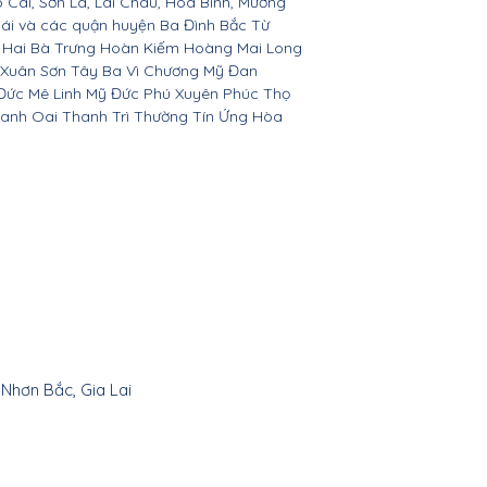
o Cai, Sơn La, Lai Châu, Hòa Bình, Mường
Bái và các quận huyện Ba Đình Bắc Từ
 Hai Bà Trưng Hoàn Kiếm Hoàng Mai Long
 Xuân Sơn Tây Ba Vì Chương Mỹ Đan
Đức Mê Linh Mỹ Đức Phú Xuyên Phúc Thọ
anh Oai Thanh Trì Thường Tín Ứng Hòa
 Nhơn Bắc, Gia Lai