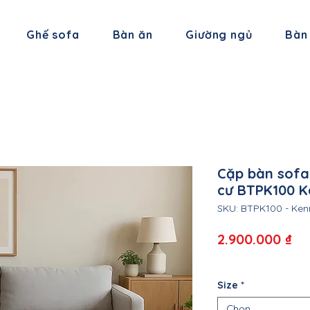
Ghế sofa
Bàn ăn
Giường ngủ
Bàn
Cặp bàn sofa
cư BTPK100 K
SKU: BTPK100 - Ken
Gi
2.900.000 ₫
Size
*
Chọn