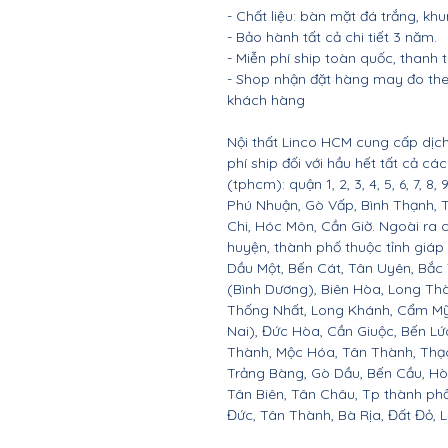
- Chất liệu: bàn mặt đá trắng, khu
- Bảo hành tất cả chi tiết 3 năm.
- Miễn phí ship toàn quốc, thanh
- Shop nhận đặt hàng may đo the
khách hàng
Nội thất Linco HCM cung cấp dịch
phí ship đối với hầu hết tất cả c
(tphcm): quận 1, 2, 3, 4, 5, 6, 7, 8,
Phú Nhuận, Gò Vấp, Bình Thạnh, 
Chi, Hóc Môn, Cần Giờ. Ngoài ra 
huyện, thành phố thuộc tỉnh giáp 
Dầu Một, Bến Cát, Tân Uyên, Bắc
(Bình Dương), Biên Hòa, Long Th
Thống Nhất, Long Khánh, Cẩm Mỹ
Nai), Đức Hòa, Cần Giuộc, Bến Lứ
Thành, Mộc Hóa, Tân Thành, Thạc
Trảng Bàng, Gò Dầu, Bến Cầu, H
Tân Biên, Tân Châu, Tp thành ph
Đức, Tân Thành, Bà Rịa, Đất Đỏ, 