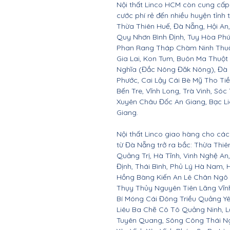
Nội thất Linco HCM còn cung cấp 
cước phí rẻ đến nhiều huyện tỉnh
Thừa Thiên Huế, Đà Nẵng, Hội A
Quy Nhơn Bình Định, Tuy Hòa Ph
Phan Rang Tháp Chàm Ninh Thuận,
Gia Lai, Kon Tum, Buôn Ma Thuột
Nghĩa (Đắc Nông Đăk Nông), Đà 
Phước, Cai Lậy Cái Bè Mỹ Tho Ti
Bến Tre, Vĩnh Long, Trà Vinh, Sóc
Xuyên Châu Đốc An Giang, Bạc Li
Giang.
Nội thất Linco giao hàng cho các 
từ Đà Nẵng trở ra bắc: Thừa Thi
Quảng Trị, Hà Tĩnh, Vinh Nghệ A
Định, Thái Bình, Phủ Lý Hà Nam, 
Hồng Bàng Kiến An Lê Chân Ngô
Thụy Thủy Nguyên Tiên Lãng Vĩ
Bí Móng Cái Đông Triều Quảng Y
Liêu Ba Chẽ Cô Tô Quảng Ninh, L
Tuyên Quang, Sông Công Thái Ngu