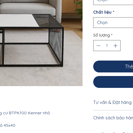
Chất liệu
*
Chọn
Số lượng
*
Thê
Tư vấn & Đặt hàng
g cư BTPK100 Kenner nhỏ
Để được tư vấn cụ 
Chính sách bảo hà
khách vui lòng liên
hỏ 45x40
033.332.8842 - 0962
Nội thất Linco HCM