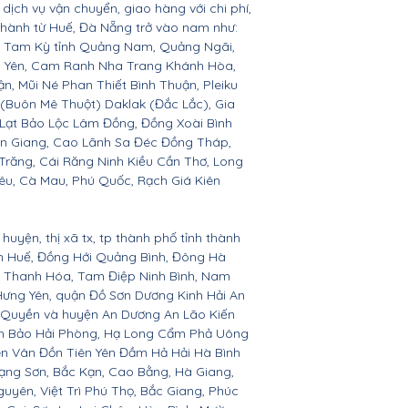
dịch vụ vận chuyển, giao hàng với chi phí,
 thành từ Huế, Đà Nẵng trở vào nam như:
n, Tam Kỳ tỉnh Quảng Nam, Quảng Ngãi,
ú Yên, Cam Ranh Nha Trang Khánh Hòa,
 Mũi Né Phan Thiết Bình Thuận, Pleiku
 (Buôn Mê Thuột) Daklak (Đắc Lắc), Gia
Lạt Bảo Lộc Lâm Đồng, Đồng Xoài Bình
ền Giang, Cao Lãnh Sa Đéc Đồng Tháp,
 Trăng, Cái Răng Ninh Kiều Cần Thơ, Long
êu, Cà Mau, Phú Quốc, Rạch Giá Kiên
huyện, thị xã tx, tp thành phố tỉnh thành
ên Huế, Đồng Hới Quảng Bình, Đông Hà
n, Thanh Hóa, Tam Điệp Ninh Bình, Nam
Hưng Yên, quận Đồ Sơn Dương Kinh Hải An
 Quyền và huyện An Dương An Lão Kiến
nh Bảo Hải Phòng, Hạ Long Cẩm Phả Uông
ên Vân Đồn Tiên Yên Đầm Hả Hải Hà Bình
ạng Sơn, Bắc Kạn, Cao Bằng, Hà Giang,
yên, Việt Trì Phú Thọ, Bắc Giang, Phúc