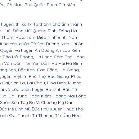
êu, Cà Mau, Phú Quốc, Rạch Giá Kiên
huyện, thị xã tx, tp thành phố tỉnh thành
ên Huế, Đồng Hới Quảng Bình, Đông Hà
n, Thanh Hóa, Tam Điệp Ninh Bình, Nam
Hưng Yên, quận Đồ Sơn Dương Kinh Hải An
 Quyền và huyện An Dương An Lão Kiến
nh Bảo Hải Phòng, Hạ Long Cẩm Phả Uông
ên Vân Đồn Tiên Yên Đầm Hả Hải Hà Bình
ạng Sơn, Bắc Kạn, Cao Bằng, Hà Giang,
yên, Việt Trì Phú Thọ, Bắc Giang, Phúc
o Cai, Sơn La, Lai Châu, Hòa Bình, Mường
Bái và các quận huyện Ba Đình Bắc Từ
 Hai Bà Trưng Hoàn Kiếm Hoàng Mai Long
 Xuân Sơn Tây Ba Vì Chương Mỹ Đan
Đức Mê Linh Mỹ Đức Phú Xuyên Phúc Thọ
anh Oai Thanh Trì Thường Tín Ứng Hòa