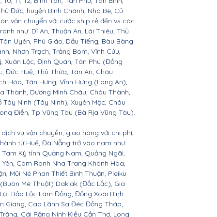
 9, 10, 11, 12, Bình Tân, Tân Phú, Tân Bình,
Thủ Đức, huyện Bình Chánh, Nhà Bè, Củ
còn vận chuyển với cước ship rẻ đến vs các
ranh như: Dĩ An, Thuận An, Lái Thiêu, Thủ
 Tân Uyên, Phú Giáo, Dầu Tiếng, Bàu Bàng
ành, Nhơn Trạch, Trảng Bom, Vĩnh Cửu,
, Xuân Lộc, Định Quán, Tân Phú (Đồng
c, Đức Huệ, Thủ Thừa, Tân An, Châu
h Hóa, Tân Hưng, Vĩnh Hưng (Long An),
òa Thành, Dương Minh Châu, Châu Thành,
ố Tây Ninh (Tây Ninh), Xuyên Mộc, Châu
Long Điền, Tp Vũng Tàu (Bà Rịa Vũng Tàu).
dịch vụ vận chuyển, giao hàng với chi phí,
 thành từ Huế, Đà Nẵng trở vào nam như:
n, Tam Kỳ tỉnh Quảng Nam, Quảng Ngãi,
ú Yên, Cam Ranh Nha Trang Khánh Hòa,
 Mũi Né Phan Thiết Bình Thuận, Pleiku
 (Buôn Mê Thuột) Daklak (Đắc Lắc), Gia
Lạt Bảo Lộc Lâm Đồng, Đồng Xoài Bình
ền Giang, Cao Lãnh Sa Đéc Đồng Tháp,
 Trăng, Cái Răng Ninh Kiều Cần Thơ, Long