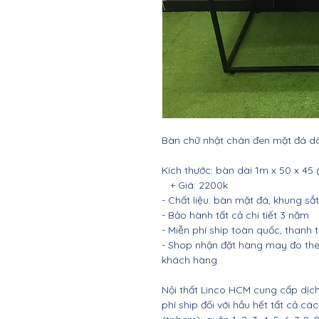
Bàn chữ nhật chân đen mặt đá dà
Kích thước: bàn dài 1m x 50 x 45 
+ Giá: 2200k
- Chất liệu: bàn mặt đá, khung sắt
- Bảo hành tất cả chi tiết 3 năm
- Miễn phí ship toàn quốc, thanh
- Shop nhận đặt hàng may đo the
khách hàng
Nội thất Linco HCM cung cấp dịch
phí ship đối với hầu hết tất cả c