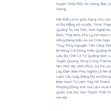
Xuyên Châu Đốc An Giang, Bạc Li
Giang.
Nội thất Linco giao hàng cho các 
từ Đà Nẵng trở ra bắc: Thừa Thi
Quảng Trị, Hà Tĩnh, Vinh Nghệ A
Định, Thái Bình, Phủ Lý Hà Nam, 
Hồng Bàng Kiến An Lê Chân Ngô
Thụy Thủy Nguyên Tiên Lãng Vĩ
Bí Móng Cái Đông Triều Quảng Y
Liêu Ba Chẽ Cô Tô Quảng Ninh, L
Tuyên Quang, Sông Công Thái Ngu
Yên Vĩnh Yên Vĩnh Phúc, Sa Pa Là
Lay Điện Biên Phủ, Nghĩa Lộ Yên 
Liêm Cầu Giấy Đống Đa Hà Đông
Biên Nam Từ Liêm Tây Hồ Thanh
Phượng Đông Anh Gia Lâm Hoài 
Quốc Oai Sóc Sơn Thạch Thất Th
Hà Nội.