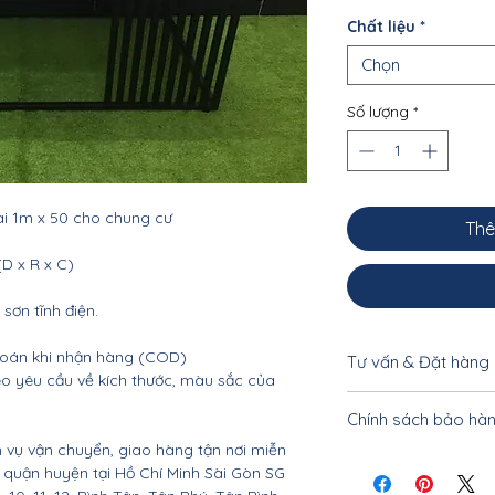
Chất liệu
*
Chọn
Số lượng
*
i 1m x 50 cho chung cư
Thê
(D x R x C)
 sơn tĩnh điện.
 toán khi nhận hàng (COD)
Tư vấn & Đặt hàng
o yêu cầu về kích thước, màu sắc của
Để được tư vấn cụ 
Chính sách bảo hà
khách vui lòng liên
 vụ vận chuyển, giao hàng tận nơi miễn
0333328842 - 0962
Nội thất Linco HCM
ác quận huyện tại Hồ Chí Minh Sài Gòn SG
tiết