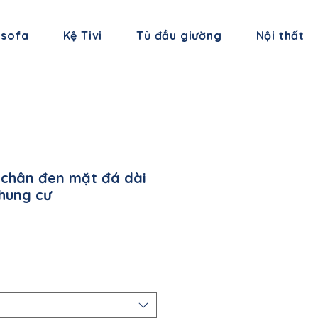
 sofa
Kệ Tivi
Tủ đầu giường
Nội thất
 chân đen mặt đá dài
chung cư
á