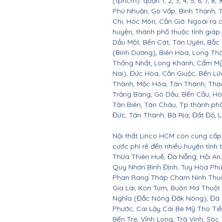
(tphcm): quận 1, 2, 3, 4, 5, 6, 7, 8,
Phú Nhuận, Gò Vấp, Bình Thạnh, 
Chi, Hóc Môn, Cần Giờ. Ngoài ra 
huyện, thành phố thuộc tỉnh giáp 
Dầu Một, Bến Cát, Tân Uyên, Bắc
(Bình Dương), Biên Hòa, Long Th
Thống Nhất, Long Khánh, Cẩm Mỹ
Nai), Đức Hòa, Cần Giuộc, Bến Lứ
Thành, Mộc Hóa, Tân Thành, Thạc
Trảng Bàng, Gò Dầu, Bến Cầu, H
Tân Biên, Tân Châu, Tp thành ph
Đức, Tân Thành, Bà Rịa, Đất Đỏ, 
Nội thất Linco HCM còn cung cấp 
cước phí rẻ đến nhiều huyện tỉnh
Thừa Thiên Huế, Đà Nẵng, Hội A
Quy Nhơn Bình Định, Tuy Hòa Ph
Phan Rang Tháp Chàm Ninh Thuận,
Gia Lai, Kon Tum, Buôn Ma Thuột
Nghĩa (Đắc Nông Đăk Nông), Đà 
Phước, Cai Lậy Cái Bè Mỹ Tho Ti
Bến Tre, Vĩnh Long, Trà Vinh, Sóc