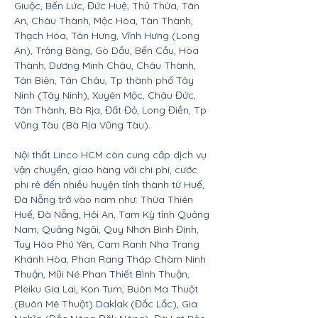
Giuộc, Bến Lức, Đức Huệ, Thủ Thừa, Tân
An, Châu Thành, Mộc Hóa, Tân Thành,
Thạch Hóa, Tân Hưng, Vĩnh Hưng (Long
An), Trảng Bàng, Gò Dầu, Bến Cầu, Hòa
Thành, Dương Minh Châu, Châu Thành,
Tân Biên, Tân Châu, Tp thành phố Tây
Ninh (Tây Ninh), Xuyên Mộc, Châu Đức,
Tân Thành, Bà Rịa, Đất Đỏ, Long Điền, Tp
Vũng Tàu (Bà Rịa Vũng Tàu).
Nội thất Linco HCM còn cung cấp dịch vụ
vận chuyển, giao hàng với chi phí, cước
phí rẻ đến nhiều huyện tỉnh thành từ Huế,
Đà Nẵng trở vào nam như: Thừa Thiên
Huế, Đà Nẵng, Hội An, Tam Kỳ tỉnh Quảng
Nam, Quảng Ngãi, Quy Nhơn Bình Định,
Tuy Hòa Phú Yên, Cam Ranh Nha Trang
Khánh Hòa, Phan Rang Tháp Chàm Ninh
Thuận, Mũi Né Phan Thiết Bình Thuận,
Pleiku Gia Lai, Kon Tum, Buôn Ma Thuột
(Buôn Mê Thuột) Daklak (Đắc Lắc), Gia