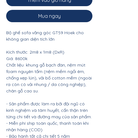
Thêm vào giỏ hàng
Mua ngay
Bộ ghế sofa văng góc GT59 Hoek cho
không gian diện tích lớn
Kích thước: 2m8 x 1m8 (DxR)
Giá: 8600k
Chất liệu: khung gỗ bạch đàn, nệm mút
foam nguyên tấm (nệm mềm ngồi êm,
chống xẹp lún), vải bố cotton mềm (ngoài
ra còn có vải nhung / da công nghiệp),
chân gỗ cao su.
- Sản phẩm được làm ra bởi đội ngũ có
kinh nghiệm và tâm huyết, cẩn thận trên
từng chi tiết và đường may của sản phẩm.
- Miễn phí ship toàn quốc, thanh toán khi
nhận hàng (COD)
- Bảo hành tất cả chi tiết 5 năm