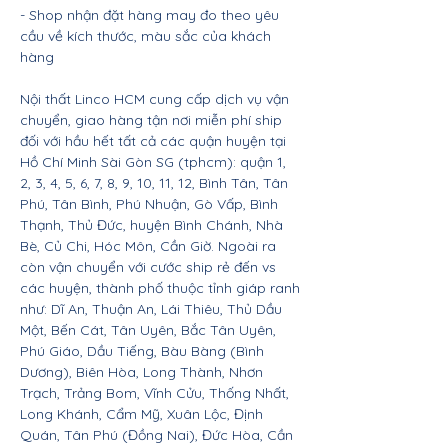
- Shop nhận đặt hàng may đo theo yêu
cầu về kích thước, màu sắc của khách
hàng
Nội thất Linco HCM cung cấp dịch vụ vận
chuyển, giao hàng tận nơi miễn phí ship
đối với hầu hết tất cả các quận huyện tại
Hồ Chí Minh Sài Gòn SG (tphcm): quận 1,
2, 3, 4, 5, 6, 7, 8, 9, 10, 11, 12, Bình Tân, Tân
Phú, Tân Bình, Phú Nhuận, Gò Vấp, Bình
Thạnh, Thủ Đức, huyện Bình Chánh, Nhà
Bè, Củ Chi, Hóc Môn, Cần Giờ. Ngoài ra
còn vận chuyển với cước ship rẻ đến vs
các huyện, thành phố thuộc tỉnh giáp ranh
như: Dĩ An, Thuận An, Lái Thiêu, Thủ Dầu
Một, Bến Cát, Tân Uyên, Bắc Tân Uyên,
Phú Giáo, Dầu Tiếng, Bàu Bàng (Bình
Dương), Biên Hòa, Long Thành, Nhơn
Trạch, Trảng Bom, Vĩnh Cửu, Thống Nhất,
Long Khánh, Cẩm Mỹ, Xuân Lộc, Định
Quán, Tân Phú (Đồng Nai), Đức Hòa, Cần