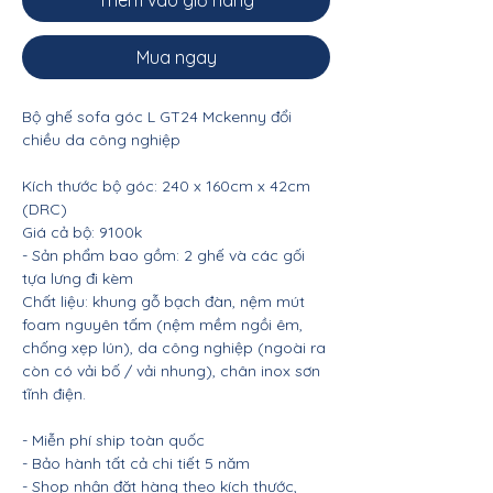
Thêm vào giỏ hàng
Mua ngay
Bộ ghế sofa góc L GT24 Mckenny đổi
chiều da công nghiệp
Kích thước bộ góc: 240 x 160cm x 42cm
(DRC)
Giá cả bộ: 9100k
- Sản phẩm bao gồm: 2 ghế và các gối
tựa lưng đi kèm
Chất liệu: khung gỗ bạch đàn, nệm mút
foam nguyên tấm (nệm mềm ngồi êm,
chống xẹp lún), da công nghiệp (ngoài ra
còn có vải bố / vải nhung), chân inox sơn
tĩnh điện.
- Miễn phí ship toàn quốc
- Bảo hành tất cả chi tiết 5 năm
- Shop nhận đặt hàng theo kích thước,