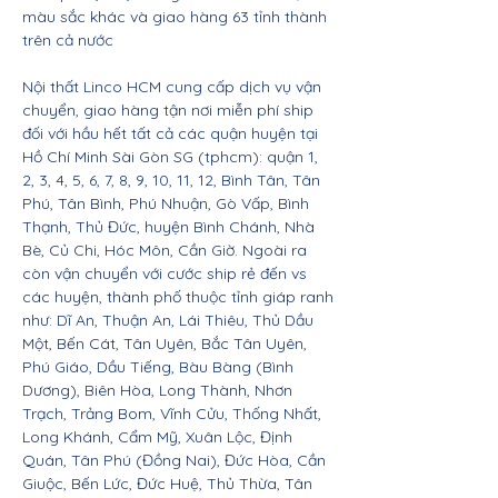
màu sắc khác và giao hàng 63 tỉnh thành
trên cả nước
Nội thất Linco HCM cung cấp dịch vụ vận
chuyển, giao hàng tận nơi miễn phí ship
đối với hầu hết tất cả các quận huyện tại
Hồ Chí Minh Sài Gòn SG (tphcm): quận 1,
2, 3, 4, 5, 6, 7, 8, 9, 10, 11, 12, Bình Tân, Tân
Phú, Tân Bình, Phú Nhuận, Gò Vấp, Bình
Thạnh, Thủ Đức, huyện Bình Chánh, Nhà
Bè, Củ Chi, Hóc Môn, Cần Giờ. Ngoài ra
còn vận chuyển với cước ship rẻ đến vs
các huyện, thành phố thuộc tỉnh giáp ranh
như: Dĩ An, Thuận An, Lái Thiêu, Thủ Dầu
Một, Bến Cát, Tân Uyên, Bắc Tân Uyên,
Phú Giáo, Dầu Tiếng, Bàu Bàng (Bình
Dương), Biên Hòa, Long Thành, Nhơn
Trạch, Trảng Bom, Vĩnh Cửu, Thống Nhất,
Long Khánh, Cẩm Mỹ, Xuân Lộc, Định
Quán, Tân Phú (Đồng Nai), Đức Hòa, Cần
Giuộc, Bến Lức, Đức Huệ, Thủ Thừa, Tân