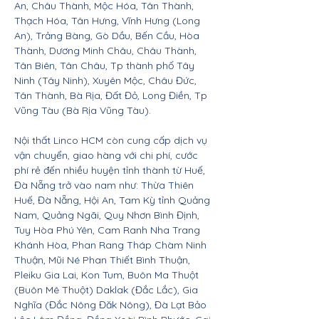
An, Châu Thành, Mộc Hóa, Tân Thành,
Thạch Hóa, Tân Hưng, Vĩnh Hưng (Long
An), Trảng Bàng, Gò Dầu, Bến Cầu, Hòa
Thành, Dương Minh Châu, Châu Thành,
Tân Biên, Tân Châu, Tp thành phố Tây
Ninh (Tây Ninh), Xuyên Mộc, Châu Đức,
Tân Thành, Bà Rịa, Đất Đỏ, Long Điền, Tp
Vũng Tàu (Bà Rịa Vũng Tàu).
Nội thất Linco HCM còn cung cấp dịch vụ
vận chuyển, giao hàng với chi phí, cước
phí rẻ đến nhiều huyện tỉnh thành từ Huế,
Đà Nẵng trở vào nam như: Thừa Thiên
Huế, Đà Nẵng, Hội An, Tam Kỳ tỉnh Quảng
Nam, Quảng Ngãi, Quy Nhơn Bình Định,
Tuy Hòa Phú Yên, Cam Ranh Nha Trang
Khánh Hòa, Phan Rang Tháp Chàm Ninh
Thuận, Mũi Né Phan Thiết Bình Thuận,
Pleiku Gia Lai, Kon Tum, Buôn Ma Thuột
(Buôn Mê Thuột) Daklak (Đắc Lắc), Gia
Nghĩa (Đắc Nông Đăk Nông), Đà Lạt Bảo