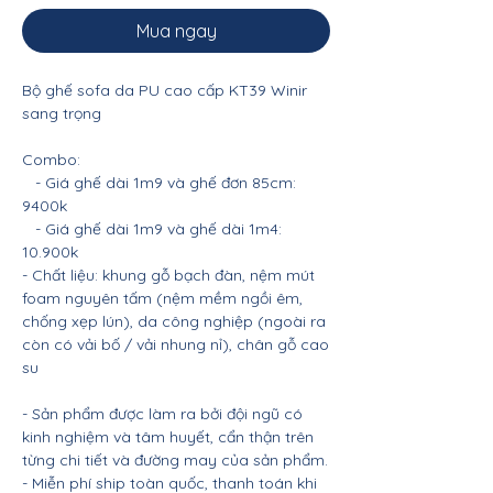
Mua ngay
Bộ ghế sofa da PU cao cấp KT39 Winir
sang trọng
Combo:
- Giá ghế dài 1m9 và ghế đơn 85cm:
9400k
- Giá ghế dài 1m9 và ghế dài 1m4:
10.900k
- Chất liệu: khung gỗ bạch đàn, nệm mút
foam nguyên tấm (nệm mềm ngồi êm,
chống xẹp lún), da công nghiệp (ngoài ra
còn có vải bố / vải nhung nỉ), chân gỗ cao
su
- Sản phẩm được làm ra bởi đội ngũ có
kinh nghiệm và tâm huyết, cẩn thận trên
từng chi tiết và đường may của sản phẩm.
- Miễn phí ship toàn quốc, thanh toán khi