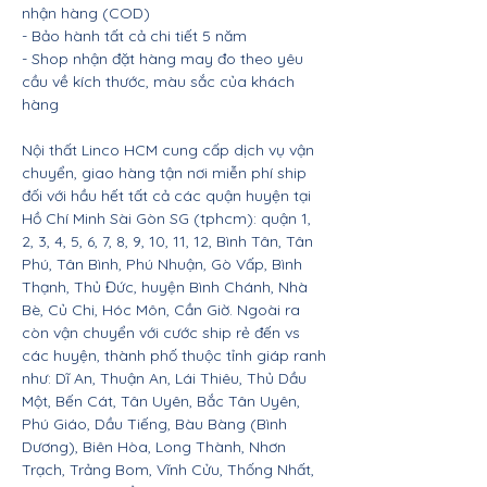
nhận hàng (COD)
- Bảo hành tất cả chi tiết 5 năm
- Shop nhận đặt hàng may đo theo yêu
cầu về kích thước, màu sắc của khách
hàng
Nội thất Linco HCM cung cấp dịch vụ vận
chuyển, giao hàng tận nơi miễn phí ship
đối với hầu hết tất cả các quận huyện tại
Hồ Chí Minh Sài Gòn SG (tphcm): quận 1,
2, 3, 4, 5, 6, 7, 8, 9, 10, 11, 12, Bình Tân, Tân
Phú, Tân Bình, Phú Nhuận, Gò Vấp, Bình
Thạnh, Thủ Đức, huyện Bình Chánh, Nhà
Bè, Củ Chi, Hóc Môn, Cần Giờ. Ngoài ra
còn vận chuyển với cước ship rẻ đến vs
các huyện, thành phố thuộc tỉnh giáp ranh
như: Dĩ An, Thuận An, Lái Thiêu, Thủ Dầu
Một, Bến Cát, Tân Uyên, Bắc Tân Uyên,
Phú Giáo, Dầu Tiếng, Bàu Bàng (Bình
Dương), Biên Hòa, Long Thành, Nhơn
Trạch, Trảng Bom, Vĩnh Cửu, Thống Nhất,