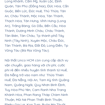
Long Khánh, Cẩm Mỹ, Xuân Lộc, Định
Quán, Tân Phú (Đồng Nai), Đức Hòa, Cần
Giuộc, Bến Lức, Đức Huệ, Thủ Thừa, Tân
An, Châu Thành, Mộc Hóa, Tân Thành,
Thạch Hóa, Tân Hưng, Vĩnh Hưng (Long
An), Trảng Bàng, Gò Dầu, Bến Cầu, Hòa
Thành, Dương Minh Châu, Châu Thành,
Tân Biên, Tân Châu, Tp thành phố Tây
Ninh (Tây Ninh), Xuyên Mộc, Châu Đức,
Tân Thành, Bà Rịa, Đất Đỏ, Long Điền, Tp
Vũng Tàu (Bà Rịa Vũng Tàu).
Nội thất Linco HCM còn cung cấp dịch vụ
vận chuyển, giao hàng với chi phí, cước
phí rẻ đến nhiều huyện tỉnh thành từ Huế,
Đà Nẵng trở vào nam như: Thừa Thiên
Huế, Đà Nẵng, Hội An, Tam Kỳ tỉnh Quảng
Nam, Quảng Ngãi, Quy Nhơn Bình Định,
Tuy Hòa Phú Yên, Cam Ranh Nha Trang
Khánh Hòa, Phan Rang Tháp Chàm Ninh
Thuận, Mũi Né Phan Thiết Bình Thuận,
Pleiku Gia Lai, Kon Tum, Buôn Ma Thuột