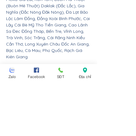
(Buôn Mê Thuột) Daklak (Đắc Lắc), Gia
Nghĩa (Đắc Nông Đăk Nông), Đà Lạt Bảo
Lộc Lâm Đồng, Đồng Xoài Bình Phước, Cai
Lậy Cái Bè Mỹ Tho Tiền Giang, Cao Lãnh
Sa Đéc Đồng Tháp, Bến Tre, Vĩnh Long,
Trà Vinh, Sóc Trăng, Cái Răng Ninh Kiều
Cần Thơ, Long Xuyên Châu Đốc An Giang,
Bạc Liêu, Cà Mau, Phú Quốc, Rạch Giá
Kiên Giang.
Nội thất Linco giao hàng cho các huyện,
thị xã tx, tp thành phố tỉnh thành từ Đà
Zalo
Facebook
SĐT
Địa chỉ
Nẵng trở ra bắc: Thừa Thiên Huế, Đồng
Hới Quảng Bình, Đông Hà Quảng Trị, Hà
Tĩnh, Vinh Nghệ An, Thanh Hóa, Tam Điệp
Ninh Bình, Nam Định, Thái Bình, Phủ Lý Hà
Nam, Hưng Yên, quận Đồ Sơn Dương Kinh
Hải An Hồng Bàng Kiến An Lê Chân Ngô
Quyền và huyện An Dương An Lão Kiến
Thụy Thủy Nguyên Tiên Lãng Vĩnh Bảo
Hải Phòng, Hạ Long Cẩm Phả Uông Bí