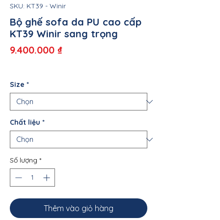
SKU: KT39 - Winir
Bộ ghế sofa da PU cao cấp
KT39 Winir sang trọng
Giá
9.400.000 ₫
Size
*
Chất liệu
*
Số lượng
*
Thêm vào giỏ hàng