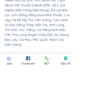
Pleiku Gia Lai, Kon Tum, Buôn Ma Thuột
(Buôn Mê Thuột) Daklak (Đắc Lắc), Gia
Nghĩa (Đắc Nông Đăk Nông), Đà Lạt Bảo
Lộc Lâm Đồng, Đồng Xoài Bình Phước, Cai
Lậy Cái Bè Mỹ Tho Tiền Giang, Cao Lãnh
Sa Đéc Đồng Tháp, Bến Tre, Vĩnh Long,
Trà Vinh, Sóc Trăng, Cái Răng Ninh Kiều
Cần Thơ, Long Xuyên Châu Đốc An Giang,
Bạc Liêu, Cà Mau, Phú Quốc, Rạch Giá
Kiên Giang.
Nội thất Linco giao hàng cho các huyện,
thị xã tx, tp thành phố tỉnh thành từ Đà
Zalo
Facebook
SĐT
Địa chỉ
Nẵng trở ra bắc: Thừa Thiên Huế, Đồng
Hới Quảng Bình, Đông Hà Quảng Trị, Hà
Tĩnh, Vinh Nghệ An, Thanh Hóa, Tam Điệp
Ninh Bình, Nam Định, Thái Bình, Phủ Lý Hà
Nam, Hưng Yên, quận Đồ Sơn Dương Kinh
Hải An Hồng Bàng Kiến An Lê Chân Ngô
Quyền và huyện An Dương An Lão Kiến
Thụy Thủy Nguyên Tiên Lãng Vĩnh Bảo
Hải Phòng, Hạ Long Cẩm Phả Uông Bí