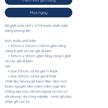
Thêm vào giỏ hàng
Mua ngay
Bộ ghế sofa chữ L GT19 Kedu nhiều kiểu
dáng phòng lớn
Kích thước phổ biến:
+ 370cm x 210cm x 145cm gồm tổng
cộng 8 ghế và các gối đi kèm
+ 305cm x 145cm gồm tổng cộng 5 ghế
và các gối đi kèm
Giá:
+ Size 370cm, cả bộ giá 11.400k
+ Size 305cm, cả bộ giá 8700k
Chất liệu: khung gỗ bạch đàn, nệm mút
foam nguyên tấm (nệm mềm ngồi êm,
chống xẹp lún), vải bố (ngoài ra còn có
vải nhung/ da công nghiệp - simili giả da),
chân gỗ cao su.