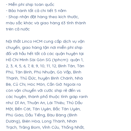
- Miễn phí ship toàn quốc
- Bảo hành tất cả chi tiết 5 năm
- Shop nhận đặt hàng theo kích thước,
màu sắc khác và giao hàng 63 tỉnh thành
trên cả nước
Nội thất Linco HCM cung cấp dịch vụ vận
chuyển, giao hàng tận nơi miễn phí ship
đối với hầu hết tất cả các quận huyện tại
Hồ Chí Minh Sài Gòn SG (tphcm): quận 1,
2, 3, 4, 5, 6, 7, 8, 9, 10, 11, 12, Bình Tân, Tân
Phú, Tân Bình, Phú Nhuận, Gò Vấp, Bình
Thạnh, Thủ Đức, huyện Bình Chánh, Nhà
Bè, Củ Chi, Hóc Môn, Cần Giờ. Ngoài ra
còn vận chuyển với cước ship rẻ đến vs
các huyện, thành phố thuộc tỉnh giáp ranh
như: Dĩ An, Thuận An, Lái Thiêu, Thủ Dầu
Một, Bến Cát, Tân Uyên, Bắc Tân Uyên,
Phú Giáo, Dầu Tiếng, Bàu Bàng (Bình
Dương), Biên Hòa, Long Thành, Nhơn
Trạch, Trảng Bom, Vĩnh Cửu, Thống Nhất,