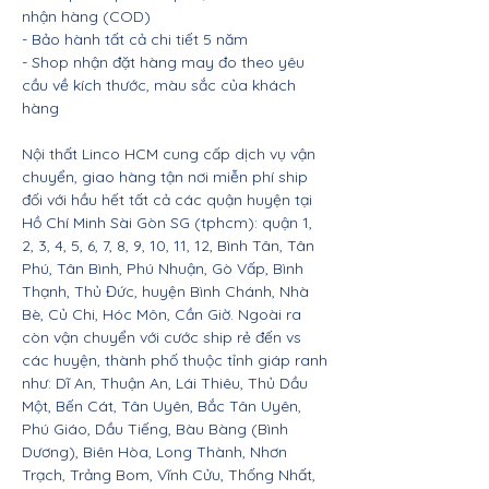
nhận hàng (COD)
- Bảo hành tất cả chi tiết 5 năm
- Shop nhận đặt hàng may đo theo yêu
cầu về kích thước, màu sắc của khách
hàng
Nội thất Linco HCM cung cấp dịch vụ vận
chuyển, giao hàng tận nơi miễn phí ship
đối với hầu hết tất cả các quận huyện tại
Hồ Chí Minh Sài Gòn SG (tphcm): quận 1,
2, 3, 4, 5, 6, 7, 8, 9, 10, 11, 12, Bình Tân, Tân
Phú, Tân Bình, Phú Nhuận, Gò Vấp, Bình
Thạnh, Thủ Đức, huyện Bình Chánh, Nhà
Bè, Củ Chi, Hóc Môn, Cần Giờ. Ngoài ra
còn vận chuyển với cước ship rẻ đến vs
các huyện, thành phố thuộc tỉnh giáp ranh
như: Dĩ An, Thuận An, Lái Thiêu, Thủ Dầu
Một, Bến Cát, Tân Uyên, Bắc Tân Uyên,
Phú Giáo, Dầu Tiếng, Bàu Bàng (Bình
Dương), Biên Hòa, Long Thành, Nhơn
Trạch, Trảng Bom, Vĩnh Cửu, Thống Nhất,