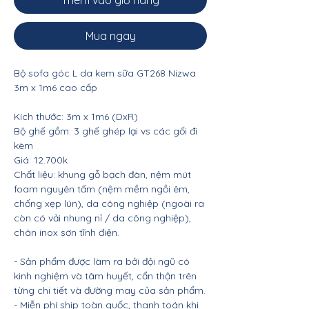
Thêm vào giỏ hàng
Mua ngay
Bộ sofa góc L da kem sữa GT268 Nizwa
3m x 1m6 cao cấp
Kích thước: 3m x 1m6 (DxR)
Bộ ghế gồm: 3 ghế ghép lại vs các gối đi
kèm
Giá: 12.700k
Chất liệu: khung gỗ bạch đàn, nệm mút
foam nguyên tấm (nệm mềm ngồi êm,
chống xẹp lún), da công nghiệp (ngoài ra
còn có vải nhung nỉ / da công nghiệp),
chân inox sơn tĩnh điện.
- Sản phẩm được làm ra bởi đội ngũ có
kinh nghiệm và tâm huyết, cẩn thận trên
từng chi tiết và đường may của sản phẩm.
- Miễn phí ship toàn quốc, thanh toán khi