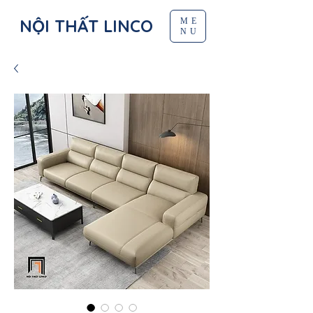
NỘI THẤT LINCO
ME
NU