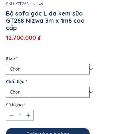
SKU: GT268 - Nizwa
Bộ sofa góc L da kem sữa
GT268 Nizwa 3m x 1m6 cao
cấp
Giá
12.700.000 ₫
Size
*
Chất liệu
*
Số lượng
*