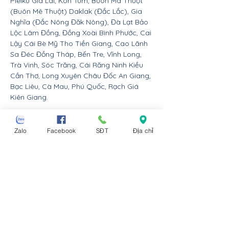
Pleiku Gia Lai, Kon Tum, Buôn Ma Thuột
(Buôn Mê Thuột) Daklak (Đắc Lắc), Gia
Nghĩa (Đắc Nông Đăk Nông), Đà Lạt Bảo
Lộc Lâm Đồng, Đồng Xoài Bình Phước, Cai
Lậy Cái Bè Mỹ Tho Tiền Giang, Cao Lãnh
Sa Đéc Đồng Tháp, Bến Tre, Vĩnh Long,
Trà Vinh, Sóc Trăng, Cái Răng Ninh Kiều
Cần Thơ, Long Xuyên Châu Đốc An Giang,
Bạc Liêu, Cà Mau, Phú Quốc, Rạch Giá
Kiên Giang.
Nội thất Linco giao hàng cho các huyện,
thị xã tx, tp thành phố tỉnh thành từ Đà
Zalo
Facebook
SĐT
Địa chỉ
Nẵng trở ra bắc: Thừa Thiên Huế, Đồng
Hới Quảng Bình, Đông Hà Quảng Trị, Hà
Tĩnh, Vinh Nghệ An, Thanh Hóa, Tam Điệp
Ninh Bình, Nam Định, Thái Bình, Phủ Lý Hà
Nam, Hưng Yên, quận Đồ Sơn Dương Kinh
Hải An Hồng Bàng Kiến An Lê Chân Ngô
Quyền và huyện An Dương An Lão Kiến
Thụy Thủy Nguyên Tiên Lãng Vĩnh Bảo
Hải Phòng, Hạ Long Cẩm Phả Uông Bí