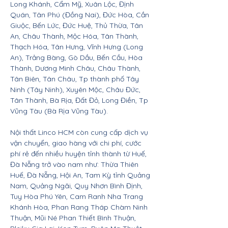
Long Khánh, Cẩm Mỹ, Xuân Lộc, Định
Quán, Tân Phú (Đồng Nai), Đức Hòa, Cần
Giuộc, Bến Lức, Đức Huệ, Thủ Thừa, Tân
An, Châu Thành, Mộc Hóa, Tân Thành,
Thạch Hóa, Tân Hưng, Vĩnh Hưng (Long
An), Trảng Bàng, Gò Dầu, Bến Cầu, Hòa
Thành, Dương Minh Châu, Châu Thành,
Tân Biên, Tân Châu, Tp thành phố Tây
Ninh (Tây Ninh), Xuyên Mộc, Châu Đức,
Tân Thành, Bà Rịa, Đất Đỏ, Long Điền, Tp
Vũng Tàu (Bà Rịa Vũng Tàu).
Nội thất Linco HCM còn cung cấp dịch vụ
vận chuyển, giao hàng với chi phí, cước
phí rẻ đến nhiều huyện tỉnh thành từ Huế,
Đà Nẵng trở vào nam như: Thừa Thiên
Huế, Đà Nẵng, Hội An, Tam Kỳ tỉnh Quảng
Nam, Quảng Ngãi, Quy Nhơn Bình Định,
Tuy Hòa Phú Yên, Cam Ranh Nha Trang
Khánh Hòa, Phan Rang Tháp Chàm Ninh
Thuận, Mũi Né Phan Thiết Bình Thuận,