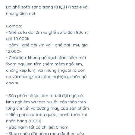
Bộ ghế sofa sang trọng KHQ117Yazzie vải
nhung đính nút
Combo:
- Ghế sofa dài 2m vs ghế sofa đơn 80cm,
giá 10.000k
- gồm 1 ghế dài 2m và 1 ghế dài 1m4, giá
12.000k
- Chất liệu: khung gỗ bạch đàn, nệm mút
foam nguyên tấm (nệm mềm ngồi êm,
chống xẹp lún), vải nhung (ngoài ra còn
có vải nhung/ da công nghiệp), chân gỗ
cao su.
- Sản phẩm được làm ra bởi đội ngũ có
kinh nghiệm và tâm huyết, cẩn thận trên
từng chi tiết và đường may của sản phẩm.
- Miễn phí ship toàn quốc, thanh toán khi
nhận hàng (COD)
- Bảo hành tất cả chi tiết 5 năm
- Shop nhận đặt hàng may đo theo yêu