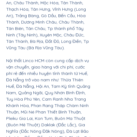
An, Châu Thành, Mộc Hóa, Tân Thành,
Thạch Hóa, Tân Hưng, Vĩnh Hưng (Long
An), Trảng Bàng, Gò Dầu, Bến Cầu, Hòa
Thành, Dương Minh Châu, Châu Thành,
Tân Biên, Tân Châu, Tp thành phố Tây
Ninh (Tây Ninh), Xuyên Mộc, Châu Đức,
Tân Thành, Bà Rịa, Đất Đỏ, Long Điền, Tp
Vũng Tàu (Bà Rịa Vũng Tàu).
Nội thất Linco HCM còn cung cấp dịch vụ
vận chuyển, giao hàng với chi phí, cước
phí rẻ đến nhiều huyện tỉnh thành từ Huế,
Đà Nẵng trở vào nam như: Thừa Thiên
Huế, Đà Nẵng, Hội An, Tam Kỳ tỉnh Quảng
Nam, Quảng Ngãi, Quy Nhơn Bình Định,
Tuy Hòa Phú Yên, Cam Ranh Nha Trang
Khánh Hòa, Phan Rang Tháp Chàm Ninh
Thuận, Mũi Né Phan Thiết Bình Thuận,
Pleiku Gia Lai, Kon Tum, Buôn Ma Thuột
(Buôn Mê Thuột) Daklak (Đắc Lắc), Gia
Nghĩa (Đắc Nông Đăk Nông), Đà Lạt Bảo