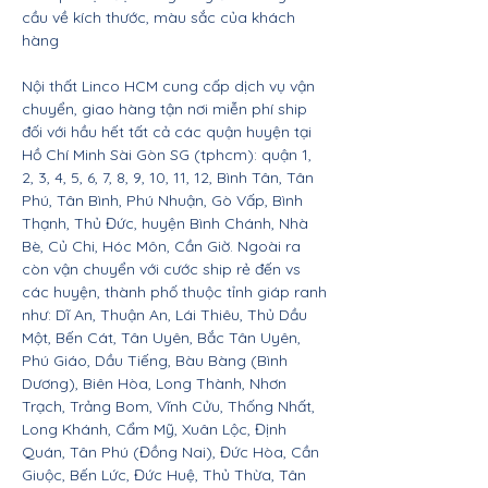
cầu về kích thước, màu sắc của khách
hàng
Nội thất Linco HCM cung cấp dịch vụ vận
chuyển, giao hàng tận nơi miễn phí ship
đối với hầu hết tất cả các quận huyện tại
Hồ Chí Minh Sài Gòn SG (tphcm): quận 1,
2, 3, 4, 5, 6, 7, 8, 9, 10, 11, 12, Bình Tân, Tân
Phú, Tân Bình, Phú Nhuận, Gò Vấp, Bình
Thạnh, Thủ Đức, huyện Bình Chánh, Nhà
Bè, Củ Chi, Hóc Môn, Cần Giờ. Ngoài ra
còn vận chuyển với cước ship rẻ đến vs
các huyện, thành phố thuộc tỉnh giáp ranh
như: Dĩ An, Thuận An, Lái Thiêu, Thủ Dầu
Một, Bến Cát, Tân Uyên, Bắc Tân Uyên,
Phú Giáo, Dầu Tiếng, Bàu Bàng (Bình
Dương), Biên Hòa, Long Thành, Nhơn
Trạch, Trảng Bom, Vĩnh Cửu, Thống Nhất,
Long Khánh, Cẩm Mỹ, Xuân Lộc, Định
Quán, Tân Phú (Đồng Nai), Đức Hòa, Cần
Giuộc, Bến Lức, Đức Huệ, Thủ Thừa, Tân