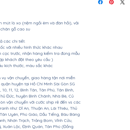
tiết
m mút lò xo (nệm ngồi êm và đàn hồi), vải
, chân gỗ cao su
 các chi tiết.
ốc với nhiều hình thức khác nhau
 cọc trước, nhận hàng kiểm tra đúng mẫu
ợp khách đặt theo yêu cầu )
ầu kích thước, màu sắc khác
 vụ vận chuyển, giao hàng tận nơi miễn
ác quận huyện tại Hồ Chí Minh Sài Gòn SG
 9, 10, 11, 12, Bình Tân, Tân Phú, Tân Bình,
Thủ Đức, huyện Bình Chánh, Nhà Bè, Củ
còn vận chuyển với cước ship rẻ đến vs các
ranh như: Dĩ An, Thuận An, Lái Thiêu, Thủ
 Tân Uyên, Phú Giáo, Dầu Tiếng, Bàu Bàng
ành, Nhơn Trạch, Trảng Bom, Vĩnh Cửu,
, Xuân Lộc, Định Quán, Tân Phú (Đồng