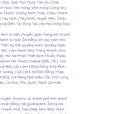
c, Đức Huệ, Thủ Thừa, Tân An, Châu
h Hóa, Tân Hưng, Vĩnh Hưng (Long An),
òa Thành, Dương Minh Châu, Châu Thành,
ố Tây Ninh (Tây Ninh), Xuyên Mộc, Châu
Long Điền, Tp Vũng Tàu (Bà Rịa Vũng Tàu).
dịch vụ vận chuyển, giao hàng với chi phí,
 thành từ Huế, Đà Nẵng trở vào nam như:
n, Tam Kỳ tỉnh Quảng Nam, Quảng Ngãi,
ú Yên, Cam Ranh Nha Trang Khánh Hòa,
 Mũi Né Phan Thiết Bình Thuận, Pleiku
 (Buôn Mê Thuột) Daklak (Đắc Lắc), Gia
Lạt Bảo Lộc Lâm Đồng, Đồng Xoài Bình
ền Giang, Cao Lãnh Sa Đéc Đồng Tháp,
 Trăng, Cái Răng Ninh Kiều Cần Thơ, Long
êu, Cà Mau, Phú Quốc, Rạch Giá Kiên
huyện, thị xã tx, tp thành phố tỉnh thành
ên Huế, Đồng Hới Quảng Bình, Đông Hà
n, Thanh Hóa, Tam Điệp Ninh Bình, Nam