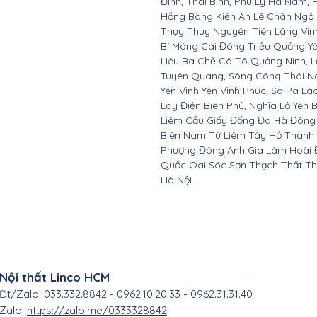
Định, Thái Bình, Phủ Lý Hà Nam, 
Hồng Bàng Kiến An Lê Chân Ngô
Thụy Thủy Nguyên Tiên Lãng Vĩ
Bí Móng Cái Đông Triều Quảng Y
Liêu Ba Chẽ Cô Tô Quảng Ninh, L
Tuyên Quang, Sông Công Thái Ngu
Yên Vĩnh Yên Vĩnh Phúc, Sa Pa Là
Lay Điện Biên Phủ, Nghĩa Lộ Yên 
Liêm Cầu Giấy Đống Đa Hà Đông
Biên Nam Từ Liêm Tây Hồ Thanh
Phượng Đông Anh Gia Lâm Hoài 
Quốc Oai Sóc Sơn Thạch Thất Th
Hà Nội.
Nội thất Linco HCM
Đt/Zalo: 033.332.8842 - 0962.10.20.33 - 0962.31.31.40
Zalo:
https://zalo.me/0333328842