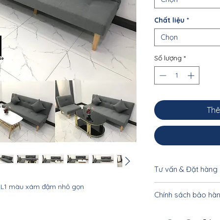
Chất liệu
*
Chọn
Số lượng
*
Thê
Tư vấn & Đặt hàng
BL1 màu xám đậm nhỏ gọn
Để được tư vấn cụ 
Chính sách bảo hà
khách vui lòng liên
033.332.8842 - 0962
Nội thất Linco HCM