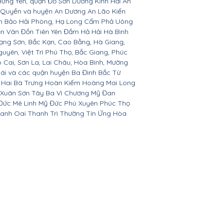
Hưng Yên, quận Đồ Sơn Dương Kinh Hải An
 Quyền và huyện An Dương An Lão Kiến
nh Bảo Hải Phòng, Hạ Long Cẩm Phả Uông
ên Vân Đồn Tiên Yên Đầm Hả Hải Hà Bình
ạng Sơn, Bắc Kạn, Cao Bằng, Hà Giang,
yên, Việt Trì Phú Thọ, Bắc Giang, Phúc
o Cai, Sơn La, Lai Châu, Hòa Bình, Mường
Bái và các quận huyện Ba Đình Bắc Từ
 Hai Bà Trưng Hoàn Kiếm Hoàng Mai Long
 Xuân Sơn Tây Ba Vì Chương Mỹ Đan
Đức Mê Linh Mỹ Đức Phú Xuyên Phúc Thọ
anh Oai Thanh Trì Thường Tín Ứng Hòa