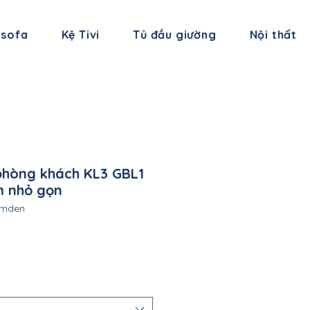
 sofa
Kệ Tivi
Tủ đầu giường
Nội thất
phòng khách KL3 GBL1
 nhỏ gọn
xamden
á