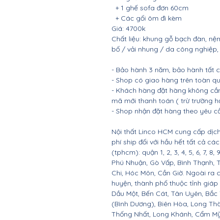
+ 1 ghế sofa đơn 60cm
+ Các gối ôm đi kèm
Giá: 4700k
Chất liệu: khung gỗ bạch đàn, nệ
bố / vải nhung / da công nghiệp
- Bảo hành 3 năm, bảo hành tất cả
- Shop có giao hàng trên toàn qu
- Khách hàng đặt hàng không cần
mã mới thanh toán ( trừ trường h
- Shop nhận đặt hàng theo yêu c
Nội thất Linco HCM cung cấp dịch
phí ship đối với hầu hết tất cả c
(tphcm): quận 1, 2, 3, 4, 5, 6, 7, 8,
Phú Nhuận, Gò Vấp, Bình Thạnh, 
Chi, Hóc Môn, Cần Giờ. Ngoài ra 
huyện, thành phố thuộc tỉnh giáp 
Dầu Một, Bến Cát, Tân Uyên, Bắc
(Bình Dương), Biên Hòa, Long Th
Thống Nhất, Long Khánh, Cẩm Mỹ