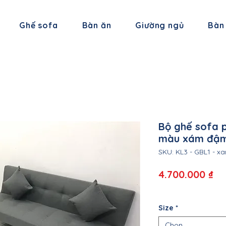
Ghế sofa
Bàn ăn
Giường ngủ
Bàn
Bộ ghế sofa 
màu xám đậm
SKU: KL3 - GBL1 - 
Gi
4.700.000 ₫
Size
*
Chọn