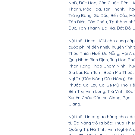
Nai), Đức Hòa, Cần Giuộc, Bến Lứ
Thành, Mộc Hóa, Tân Thành, Thạc
Trảng Bàng, Gò Dầu, Bến Cầu, H
Tân Biên, Tân Châu, Tp thành ph
Đức, Tân Thành, Bà Rịa, Đất Đỏ, 
Nội thất Linco HCM còn cung cấp 
cước phí rẻ đến nhiều huyện tỉnh
Thừa Thiên Huế, Đà Nẵng, Hội A
Quy Nhơn Bình Định, Tuy Hòa Ph
Phan Rang Tháp Chàm Ninh Thuận,
Gia Lai, Kon Tum, Buôn Ma Thuột
Nghĩa (Đắc Nông Đăk Nông), Đà 
Phước, Cai Lậy Cái Bè Mỹ Tho Ti
Bến Tre, Vĩnh Long, Trà Vinh, Sóc
Xuyên Châu Đốc An Giang, Bạc Li
Giang.
Nội thất Linco giao hàng cho các 
từ Đà Nẵng trở ra bắc: Thừa Thi
Quảng Trị, Hà Tĩnh, Vinh Nghệ A