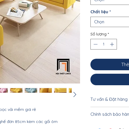
Chất liệu
*
Chọn
Số lượng
*
Thê
Tư vấn & Đặt hàng
 bọc vải mềm giá rẻ
Để được tư vấn cụ 
Chính sách bảo hà
khách vui lòng liên
 ghế đơn 85cm kèm các gối ôm
033.332.8842 - 0962
Nội thất Linco HCM