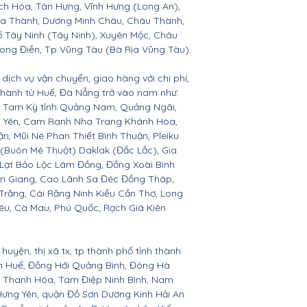
h Hóa, Tân Hưng, Vĩnh Hưng (Long An),
òa Thành, Dương Minh Châu, Châu Thành,
ố Tây Ninh (Tây Ninh), Xuyên Mộc, Châu
Long Điền, Tp Vũng Tàu (Bà Rịa Vũng Tàu).
dịch vụ vận chuyển, giao hàng với chi phí,
 thành từ Huế, Đà Nẵng trở vào nam như:
n, Tam Kỳ tỉnh Quảng Nam, Quảng Ngãi,
ú Yên, Cam Ranh Nha Trang Khánh Hòa,
 Mũi Né Phan Thiết Bình Thuận, Pleiku
 (Buôn Mê Thuột) Daklak (Đắc Lắc), Gia
Lạt Bảo Lộc Lâm Đồng, Đồng Xoài Bình
ền Giang, Cao Lãnh Sa Đéc Đồng Tháp,
 Trăng, Cái Răng Ninh Kiều Cần Thơ, Long
êu, Cà Mau, Phú Quốc, Rạch Giá Kiên
huyện, thị xã tx, tp thành phố tỉnh thành
ên Huế, Đồng Hới Quảng Bình, Đông Hà
n, Thanh Hóa, Tam Điệp Ninh Bình, Nam
Hưng Yên, quận Đồ Sơn Dương Kinh Hải An