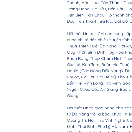
Thành, Mộc Hóa, Tân Thành, Thạc
Trảng Bàng, Gò Dầu, Bến Cầu, H
Tân Biên, Tân Châu, Tp thành ph
Đức, Tân Thành, Bà Rịa, Đất Đỏ, 
Nội thất Linco HCM còn cung cấp 
cước phí rẻ đến nhiều huyện tỉnh
Thừa Thiên Huế, Đà Nẵng, Hội A
Quy Nhơn Bình Định, Tuy Hòa Ph
Phan Rang Tháp Chàm Ninh Thuận,
Gia Lai, Kon Tum, Buôn Ma Thuột
Nghĩa (Đắc Nông Đăk Nông), Đà 
Phước, Cai Lậy Cái Bè Mỹ Tho Ti
Bến Tre, Vĩnh Long, Trà Vinh, Sóc
Xuyên Châu Đốc An Giang, Bạc Li
Giang.
Nội thất Linco giao hàng cho các 
từ Đà Nẵng trở ra bắc: Thừa Thi
Quảng Trị, Hà Tĩnh, Vinh Nghệ A
Định, Thái Bình, Phủ Lý Hà Nam, 