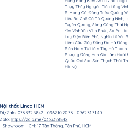
Hồng Bàng Kiến An Lê Chân Ngô
Thụy Thủy Nguyên Tiên Lãng Vĩ
Bí Móng Cái Đông Triều Quảng Y
Liêu Ba Chẽ Cô Tô Quảng Ninh, L
Tuyên Quang, Sông Công Thái Ngu
Yên Vĩnh Yên Vĩnh Phúc, Sa Pa Là
Lay Điện Biên Phủ, Nghĩa Lộ Yên 
Liêm Cầu Giấy Đống Đa Hà Đông
Biên Nam Từ Liêm Tây Hồ Thanh
Phượng Đông Anh Gia Lâm Hoài 
Quốc Oai Sóc Sơn Thạch Thất Th
Hà Nội.
Nội thất Linco HCM
Đt/Zalo: 033.332.8842 - 0962.10.20.33 - 0962.31.31.40
Zalo:
https://zalo.me/0333328842
- Showroom HCM: 17 Tân Thắng
, Tân Phú, HC
M