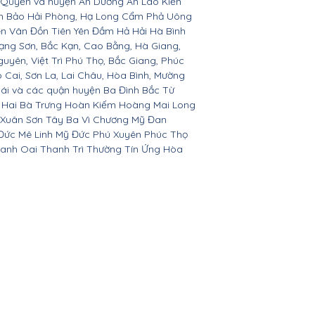
 Quyền và huyện An Dương An Lão Kiến
nh Bảo Hải Phòng, Hạ Long Cẩm Phả Uông
ên Vân Đồn Tiên Yên Đầm Hả Hải Hà Bình
ạng Sơn, Bắc Kạn, Cao Bằng, Hà Giang,
yên, Việt Trì Phú Thọ, Bắc Giang, Phúc
o Cai, Sơn La, Lai Châu, Hòa Bình, Mường
Bái và các quận huyện Ba Đình Bắc Từ
 Hai Bà Trưng Hoàn Kiếm Hoàng Mai Long
 Xuân Sơn Tây Ba Vì Chương Mỹ Đan
Đức Mê Linh Mỹ Đức Phú Xuyên Phúc Thọ
anh Oai Thanh Trì Thường Tín Ứng Hòa