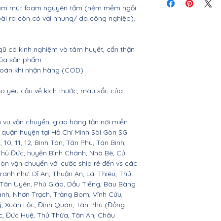
tiết
, nệm mút foam nguyên tấm (nệm mềm ngồi
oài ra còn có vải nhung/ da công nghiệp),
gũ có kinh nghiệm và tâm huyết, cẩn thận
của sản phẩm.
 toán khi nhận hàng (COD)
o yêu cầu về kích thước, màu sắc của
 vụ vận chuyển, giao hàng tận nơi miễn
ác quận huyện tại Hồ Chí Minh Sài Gòn SG
 9, 10, 11, 12, Bình Tân, Tân Phú, Tân Bình,
Thủ Đức, huyện Bình Chánh, Nhà Bè, Củ
còn vận chuyển với cước ship rẻ đến vs các
ranh như: Dĩ An, Thuận An, Lái Thiêu, Thủ
 Tân Uyên, Phú Giáo, Dầu Tiếng, Bàu Bàng
ành, Nhơn Trạch, Trảng Bom, Vĩnh Cửu,
, Xuân Lộc, Định Quán, Tân Phú (Đồng
c, Đức Huệ, Thủ Thừa, Tân An, Châu