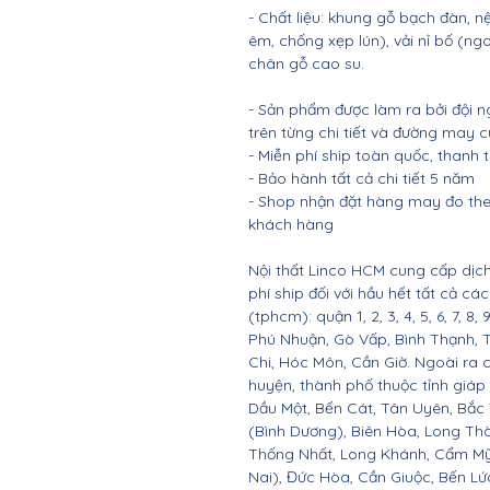
- Chất liệu: khung gỗ bạch đàn
êm, chống xẹp lún), vải nỉ bố (ng
chân gỗ cao su.
- Sản phẩm được làm ra bởi đội n
trên từng chi tiết và đường may 
- Miễn phí ship toàn quốc, thanh
- Bảo hành tất cả chi tiết 5 năm
- Shop nhận đặt hàng may đo the
khách hàng
Nội thất Linco HCM cung cấp dịch
phí ship đối với hầu hết tất cả c
(tphcm): quận 1, 2, 3, 4, 5, 6, 7, 8,
Phú Nhuận, Gò Vấp, Bình Thạnh, 
Chi, Hóc Môn, Cần Giờ. Ngoài ra 
huyện, thành phố thuộc tỉnh giáp 
Dầu Một, Bến Cát, Tân Uyên, Bắc
(Bình Dương), Biên Hòa, Long Th
Thống Nhất, Long Khánh, Cẩm Mỹ
Nai), Đức Hòa, Cần Giuộc, Bến Lứ