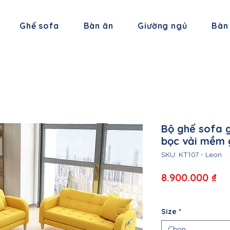
Ghế sofa
Bàn ăn
Giường ngủ
Bàn
Bộ ghế sofa g
bọc vải mềm 
SKU: KT107 - Leon
Gi
8.900.000 ₫
Size
*
Chọn