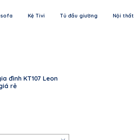
 sofa
Kệ Tivi
Tủ đầu giường
Nội thất
ia đình KT107 Leon
giá rẻ
á