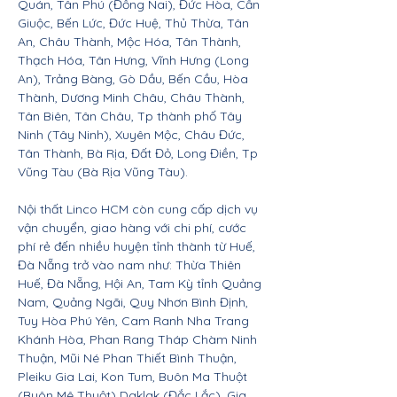
Quán, Tân Phú (Đồng Nai), Đức Hòa, Cần
Giuộc, Bến Lức, Đức Huệ, Thủ Thừa, Tân
An, Châu Thành, Mộc Hóa, Tân Thành,
Thạch Hóa, Tân Hưng, Vĩnh Hưng (Long
An), Trảng Bàng, Gò Dầu, Bến Cầu, Hòa
Thành, Dương Minh Châu, Châu Thành,
Tân Biên, Tân Châu, Tp thành phố Tây
Ninh (Tây Ninh), Xuyên Mộc, Châu Đức,
Tân Thành, Bà Rịa, Đất Đỏ, Long Điền, Tp
Vũng Tàu (Bà Rịa Vũng Tàu).
Nội thất Linco HCM còn cung cấp dịch vụ
vận chuyển, giao hàng với chi phí, cước
phí rẻ đến nhiều huyện tỉnh thành từ Huế,
Đà Nẵng trở vào nam như: Thừa Thiên
Huế, Đà Nẵng, Hội An, Tam Kỳ tỉnh Quảng
Nam, Quảng Ngãi, Quy Nhơn Bình Định,
Tuy Hòa Phú Yên, Cam Ranh Nha Trang
Khánh Hòa, Phan Rang Tháp Chàm Ninh
Thuận, Mũi Né Phan Thiết Bình Thuận,
Pleiku Gia Lai, Kon Tum, Buôn Ma Thuột
(Buôn Mê Thuột) Daklak (Đắc Lắc), Gia