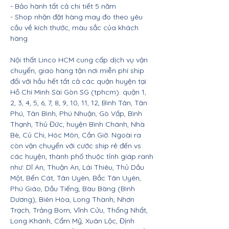
- Bảo hành tất cả chi tiết 5 năm
- Shop nhận đặt hàng may đo theo yêu
cầu về kích thước, màu sắc của khách
hàng
Nội thất Linco HCM cung cấp dịch vụ vận
chuyển, giao hàng tận nơi miễn phí ship
đối với hầu hết tất cả các quận huyện tại
Hồ Chí Minh Sài Gòn SG (tphcm): quận 1,
2, 3, 4, 5, 6, 7, 8, 9, 10, 11, 12, Bình Tân, Tân
Phú, Tân Bình, Phú Nhuận, Gò Vấp, Bình
Thạnh, Thủ Đức, huyện Bình Chánh, Nhà
Bè, Củ Chi, Hóc Môn, Cần Giờ. Ngoài ra
còn vận chuyển với cước ship rẻ đến vs
các huyện, thành phố thuộc tỉnh giáp ranh
như: Dĩ An, Thuận An, Lái Thiêu, Thủ Dầu
Một, Bến Cát, Tân Uyên, Bắc Tân Uyên,
Phú Giáo, Dầu Tiếng, Bàu Bàng (Bình
Dương), Biên Hòa, Long Thành, Nhơn
Trạch, Trảng Bom, Vĩnh Cửu, Thống Nhất,
Long Khánh, Cẩm Mỹ, Xuân Lộc, Định