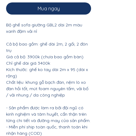
Mua ngay
Bộ ghế sofa giường GBL2 dài 2m màu
xanh đậm vải nỉ
Cả bộ bao gồm: ghế dài 2m, 2 gối, 2 đôn
trụ
Giá cả bộ: 3900k (chưa bao gồm bàn)
Chỉ ghế dài giá 3400k
Kích thước: ghế ko tay dài 2m x 95 (dài x
rộng)
Chất liệu: khung gỗ bạch đàn, nệm lò xo
đàn hồi tốt, mút foam nguyên tấm, vải bố
/ vải nhung / da công nghiệp
- Sản phẩm được làm ra bởi đội ngũ có
kinh nghiệm và tâm huyết, cẩn thận trên
từng chi tiết và đường may của sản phẩm.
- Miễn phí ship toàn quốc, thanh toán khi
nhận hàng (COD)