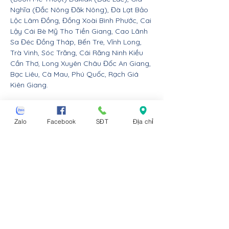
Nghĩa (Đắc Nông Đăk Nông), Đà Lạt Bảo
Lộc Lâm Đồng, Đồng Xoài Bình Phước, Cai
Lậy Cái Bè Mỹ Tho Tiền Giang, Cao Lãnh
Sa Đéc Đồng Tháp, Bến Tre, Vĩnh Long,
Trà Vinh, Sóc Trăng, Cái Răng Ninh Kiều
Cần Thơ, Long Xuyên Châu Đốc An Giang,
Bạc Liêu, Cà Mau, Phú Quốc, Rạch Giá
Kiên Giang.
Nội thất Linco giao hàng cho các huyện,
thị xã tx, tp thành phố tỉnh thành từ Đà
Zalo
Facebook
SĐT
Địa chỉ
Nẵng trở ra bắc: Thừa Thiên Huế, Đồng
Hới Quảng Bình, Đông Hà Quảng Trị, Hà
Tĩnh, Vinh Nghệ An, Thanh Hóa, Tam Điệp
Ninh Bình, Nam Định, Thái Bình, Phủ Lý Hà
Nam, Hưng Yên, quận Đồ Sơn Dương Kinh
Hải An Hồng Bàng Kiến An Lê Chân Ngô
Quyền và huyện An Dương An Lão Kiến
Thụy Thủy Nguyên Tiên Lãng Vĩnh Bảo
Hải Phòng, Hạ Long Cẩm Phả Uông Bí
Móng Cái Đông Triều Quảng Yên Vân Đồn