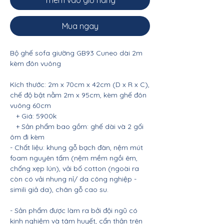
Thêm vào giỏ hàng
Mua ngay
Bộ ghế sofa giường GB93 Cuneo dài 2m
kèm đôn vuông
Kích thước: 2m x 70cm x 42cm (D x R x C),
chế độ bật nằm 2m x 95cm, kèm ghế đôn
vuông 60cm
+ Giá: 5900k
+ Sản phẩm bao gồm: ghế dài và 2 gối
ôm đi kèm
- Chất liệu: khung gỗ bạch đàn, nệm mút
foam nguyên tấm (nệm mềm ngồi êm,
chống xẹp lún), vải bố cotton (ngoài ra
còn có vải nhung nỉ/ da công nghiệp -
simili giả da), chân gỗ cao su.
- Sản phẩm được làm ra bởi đội ngũ có
kinh nghiệm và tâm huyết, cẩn thận trên