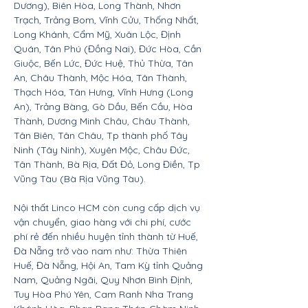
Dương), Biên Hòa, Long Thành, Nhơn
Trạch, Trảng Bom, Vĩnh Cửu, Thống Nhất,
Long Khánh, Cẩm Mỹ, Xuân Lộc, Định
Quán, Tân Phú (Đồng Nai), Đức Hòa, Cần
Giuộc, Bến Lức, Đức Huệ, Thủ Thừa, Tân
An, Châu Thành, Mộc Hóa, Tân Thành,
Thạch Hóa, Tân Hưng, Vĩnh Hưng (Long
An), Trảng Bàng, Gò Dầu, Bến Cầu, Hòa
Thành, Dương Minh Châu, Châu Thành,
Tân Biên, Tân Châu, Tp thành phố Tây
Ninh (Tây Ninh), Xuyên Mộc, Châu Đức,
Tân Thành, Bà Rịa, Đất Đỏ, Long Điền, Tp
Vũng Tàu (Bà Rịa Vũng Tàu).
Nội thất Linco HCM còn cung cấp dịch vụ
vận chuyển, giao hàng với chi phí, cước
phí rẻ đến nhiều huyện tỉnh thành từ Huế,
Đà Nẵng trở vào nam như: Thừa Thiên
Huế, Đà Nẵng, Hội An, Tam Kỳ tỉnh Quảng
Nam, Quảng Ngãi, Quy Nhơn Bình Định,
Tuy Hòa Phú Yên, Cam Ranh Nha Trang