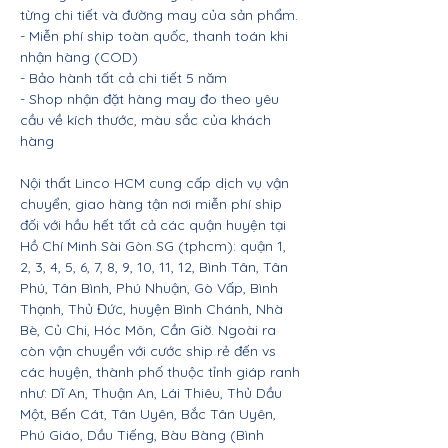
từng chi tiết và đường may của sản phẩm.
- Miễn phí ship toàn quốc, thanh toán khi
nhận hàng (COD)
- Bảo hành tất cả chi tiết 5 năm
- Shop nhận đặt hàng may đo theo yêu
cầu về kích thước, màu sắc của khách
hàng
Nội thất Linco HCM cung cấp dịch vụ vận
chuyển, giao hàng tận nơi miễn phí ship
đối với hầu hết tất cả các quận huyện tại
Hồ Chí Minh Sài Gòn SG (tphcm): quận 1,
2, 3, 4, 5, 6, 7, 8, 9, 10, 11, 12, Bình Tân, Tân
Phú, Tân Bình, Phú Nhuận, Gò Vấp, Bình
Thạnh, Thủ Đức, huyện Bình Chánh, Nhà
Bè, Củ Chi, Hóc Môn, Cần Giờ. Ngoài ra
còn vận chuyển với cước ship rẻ đến vs
các huyện, thành phố thuộc tỉnh giáp ranh
như: Dĩ An, Thuận An, Lái Thiêu, Thủ Dầu
Một, Bến Cát, Tân Uyên, Bắc Tân Uyên,
Phú Giáo, Dầu Tiếng, Bàu Bàng (Bình