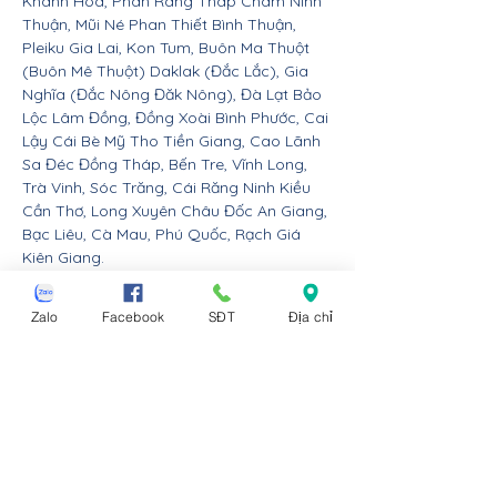
Khánh Hòa, Phan Rang Tháp Chàm Ninh
Thuận, Mũi Né Phan Thiết Bình Thuận,
Pleiku Gia Lai, Kon Tum, Buôn Ma Thuột
(Buôn Mê Thuột) Daklak (Đắc Lắc), Gia
Nghĩa (Đắc Nông Đăk Nông), Đà Lạt Bảo
Lộc Lâm Đồng, Đồng Xoài Bình Phước, Cai
Lậy Cái Bè Mỹ Tho Tiền Giang, Cao Lãnh
Sa Đéc Đồng Tháp, Bến Tre, Vĩnh Long,
Trà Vinh, Sóc Trăng, Cái Răng Ninh Kiều
Cần Thơ, Long Xuyên Châu Đốc An Giang,
Bạc Liêu, Cà Mau, Phú Quốc, Rạch Giá
Kiên Giang.
Nội thất Linco giao hàng cho các huyện,
Zalo
Facebook
SĐT
Địa chỉ
thị xã tx, tp thành phố tỉnh thành từ Đà
Nẵng trở ra bắc: Thừa Thiên Huế, Đồng
Hới Quảng Bình, Đông Hà Quảng Trị, Hà
Tĩnh, Vinh Nghệ An, Thanh Hóa, Tam Điệp
Ninh Bình, Nam Định, Thái Bình, Phủ Lý Hà
Nam, Hưng Yên, quận Đồ Sơn Dương Kinh
Hải An Hồng Bàng Kiến An Lê Chân Ngô
Quyền và huyện An Dương An Lão Kiến