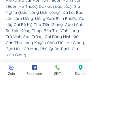
Pleiku Gia Lai, Kon Tum, Buôn Ma Thuột
(Buôn Mê Thuột) Daklak (Đắc Lắc), Gia
Nghĩa (Đắc Nông Đăk Nông), Đà Lạt Bảo
Lộc Lâm Đồng, Đồng Xoài Bình Phước, Cai
Lậy Cái Bè Mỹ Tho Tiền Giang, Cao Lãnh
Sa Đéc Đồng Tháp, Bến Tre, Vĩnh Long,
Trà Vinh, Sóc Trăng, Cái Răng Ninh Kiều
Cần Thơ, Long Xuyên Châu Đốc An Giang,
Bạc Liêu, Cà Mau, Phú Quốc, Rạch Giá
Kiên Giang.
Nội thất Linco giao hàng cho các huyện,
thị xã tx, tp thành phố tỉnh thành từ Đà
Zalo
Facebook
SĐT
Địa chỉ
Nẵng trở ra bắc: Thừa Thiên Huế, Đồng
Hới Quảng Bình, Đông Hà Quảng Trị, Hà
Tĩnh, Vinh Nghệ An, Thanh Hóa, Tam Điệp
Ninh Bình, Nam Định, Thái Bình, Phủ Lý Hà
Nam, Hưng Yên, quận Đồ Sơn Dương Kinh
Hải An Hồng Bàng Kiến An Lê Chân Ngô
Quyền và huyện An Dương An Lão Kiến
Thụy Thủy Nguyên Tiên Lãng Vĩnh Bảo
Hải Phòng, Hạ Long Cẩm Phả Uông Bí