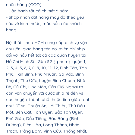
nhận hàng (COD)
- Bảo hành tất cả chi tiết 5 năm
- Shop nhận đặt hàng may đo theo yêu
cầu về kích thước, màu sắc của khách
hàng
Nội thất Linco HCM cung cấp dịch vụ vận
chuyển, giao hàng tận nơi miễn phí ship
đối với hầu hết tất cả các quận huyện tại
Hồ Chí Minh Sài Gòn SG (tphcm): quận 1,
2, 3, 4, 5, 6, 7, 8, 9, 10, 11, 12, Bình Tân, Tân
Phú, Tân Bình, Phú Nhuận, Gò Vấp, Bình
Thạnh, Thủ Đức, huyện Bình Chánh, Nhà
Bè, Củ Chi, Hóc Môn, Cần Giờ. Ngoài ra
còn vận chuyển với cước ship rẻ đến vs
các huyện, thành phố thuộc tỉnh giáp ranh
như: Dĩ An, Thuận An, Lái Thiêu, Thủ Dầu
Một, Bến Cát, Tân Uyên, Bắc Tân Uyên,
Phú Giáo, Dầu Tiếng, Bàu Bàng (Bình
Dương), Biên Hòa, Long Thành, Nhơn
Trạch, Trảng Bom, Vĩnh Cửu, Thống Nhất,