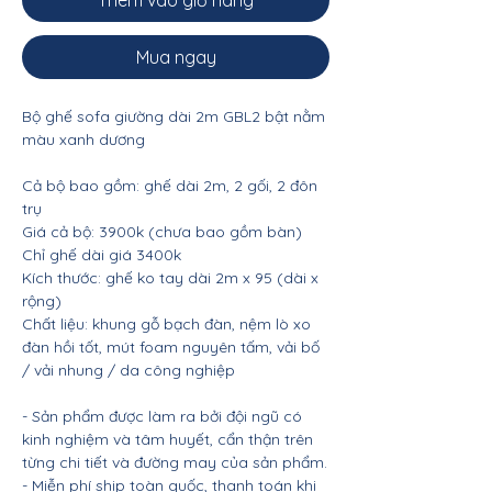
Thêm vào giỏ hàng
Mua ngay
Bộ ghế sofa giường dài 2m GBL2 bật nằm
màu xanh dương
Cả bộ bao gồm: ghế dài 2m, 2 gối, 2 đôn
trụ
Giá cả bộ: 3900k (chưa bao gồm bàn)
Chỉ ghế dài giá 3400k
Kích thước: ghế ko tay dài 2m x 95 (dài x
rộng)
Chất liệu: khung gỗ bạch đàn, nệm lò xo
đàn hồi tốt, mút foam nguyên tấm, vải bố
/ vải nhung / da công nghiệp
- Sản phẩm được làm ra bởi đội ngũ có
kinh nghiệm và tâm huyết, cẩn thận trên
từng chi tiết và đường may của sản phẩm.
- Miễn phí ship toàn quốc, thanh toán khi