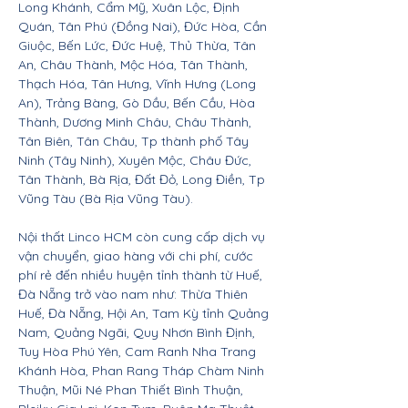
Long Khánh, Cẩm Mỹ, Xuân Lộc, Định
Quán, Tân Phú (Đồng Nai), Đức Hòa, Cần
Giuộc, Bến Lức, Đức Huệ, Thủ Thừa, Tân
An, Châu Thành, Mộc Hóa, Tân Thành,
Thạch Hóa, Tân Hưng, Vĩnh Hưng (Long
An), Trảng Bàng, Gò Dầu, Bến Cầu, Hòa
Thành, Dương Minh Châu, Châu Thành,
Tân Biên, Tân Châu, Tp thành phố Tây
Ninh (Tây Ninh), Xuyên Mộc, Châu Đức,
Tân Thành, Bà Rịa, Đất Đỏ, Long Điền, Tp
Vũng Tàu (Bà Rịa Vũng Tàu).
Nội thất Linco HCM còn cung cấp dịch vụ
vận chuyển, giao hàng với chi phí, cước
phí rẻ đến nhiều huyện tỉnh thành từ Huế,
Đà Nẵng trở vào nam như: Thừa Thiên
Huế, Đà Nẵng, Hội An, Tam Kỳ tỉnh Quảng
Nam, Quảng Ngãi, Quy Nhơn Bình Định,
Tuy Hòa Phú Yên, Cam Ranh Nha Trang
Khánh Hòa, Phan Rang Tháp Chàm Ninh
Thuận, Mũi Né Phan Thiết Bình Thuận,