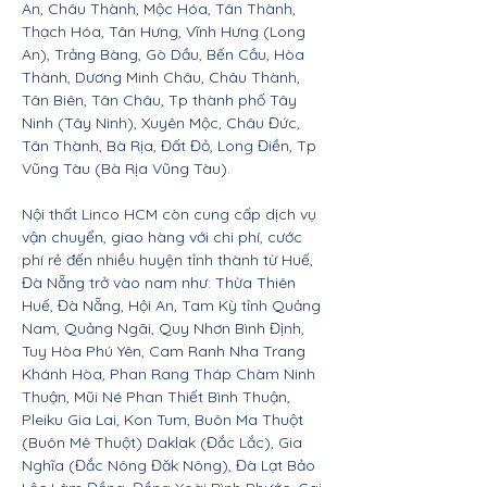
An, Châu Thành, Mộc Hóa, Tân Thành,
Thạch Hóa, Tân Hưng, Vĩnh Hưng (Long
An), Trảng Bàng, Gò Dầu, Bến Cầu, Hòa
Thành, Dương Minh Châu, Châu Thành,
Tân Biên, Tân Châu, Tp thành phố Tây
Ninh (Tây Ninh), Xuyên Mộc, Châu Đức,
Tân Thành, Bà Rịa, Đất Đỏ, Long Điền, Tp
Vũng Tàu (Bà Rịa Vũng Tàu).
Nội thất Linco HCM còn cung cấp dịch vụ
vận chuyển, giao hàng với chi phí, cước
phí rẻ đến nhiều huyện tỉnh thành từ Huế,
Đà Nẵng trở vào nam như: Thừa Thiên
Huế, Đà Nẵng, Hội An, Tam Kỳ tỉnh Quảng
Nam, Quảng Ngãi, Quy Nhơn Bình Định,
Tuy Hòa Phú Yên, Cam Ranh Nha Trang
Khánh Hòa, Phan Rang Tháp Chàm Ninh
Thuận, Mũi Né Phan Thiết Bình Thuận,
Pleiku Gia Lai, Kon Tum, Buôn Ma Thuột
(Buôn Mê Thuột) Daklak (Đắc Lắc), Gia
Nghĩa (Đắc Nông Đăk Nông), Đà Lạt Bảo