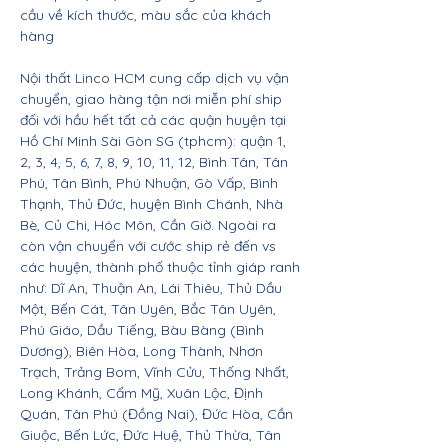
cầu về kích thước, màu sắc của khách
hàng
Nội thất Linco HCM cung cấp dịch vụ vận
chuyển, giao hàng tận nơi miễn phí ship
đối với hầu hết tất cả các quận huyện tại
Hồ Chí Minh Sài Gòn SG (tphcm): quận 1,
2, 3, 4, 5, 6, 7, 8, 9, 10, 11, 12, Bình Tân, Tân
Phú, Tân Bình, Phú Nhuận, Gò Vấp, Bình
Thạnh, Thủ Đức, huyện Bình Chánh, Nhà
Bè, Củ Chi, Hóc Môn, Cần Giờ. Ngoài ra
còn vận chuyển với cước ship rẻ đến vs
các huyện, thành phố thuộc tỉnh giáp ranh
như: Dĩ An, Thuận An, Lái Thiêu, Thủ Dầu
Một, Bến Cát, Tân Uyên, Bắc Tân Uyên,
Phú Giáo, Dầu Tiếng, Bàu Bàng (Bình
Dương), Biên Hòa, Long Thành, Nhơn
Trạch, Trảng Bom, Vĩnh Cửu, Thống Nhất,
Long Khánh, Cẩm Mỹ, Xuân Lộc, Định
Quán, Tân Phú (Đồng Nai), Đức Hòa, Cần
Giuộc, Bến Lức, Đức Huệ, Thủ Thừa, Tân