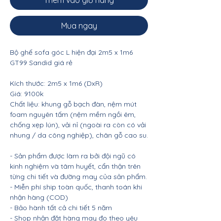
Thêm vào giỏ hàng
Mua ngay
Bộ ghế sofa góc L hiện đại 2m5 x 1m6
GT99 Sandid giá rẻ
Kích thước: 2m5 x 1m6 (DxR)
Giá: 9100k
Chất liệu: khung gỗ bạch đàn, nệm mút
foam nguyên tấm (nệm mềm ngồi êm,
chống xẹp lún), vải nỉ (ngoài ra còn có vải
nhung / da công nghiệp), chân gỗ cao su.
- Sản phẩm được làm ra bởi đội ngũ có
kinh nghiệm và tâm huyết, cẩn thận trên
từng chi tiết và đường may của sản phẩm.
- Miễn phí ship toàn quốc, thanh toán khi
nhận hàng (COD)
- Bảo hành tất cả chi tiết 5 năm
- Shop nhận đặt hàng may đo theo yêu