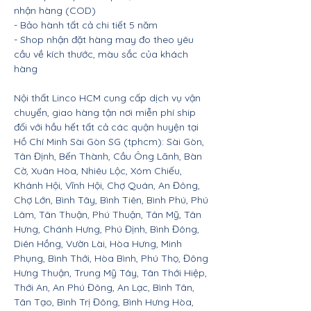
nhận hàng (COD)
- Bảo hành tất cả chi tiết 5 năm
- Shop nhận đặt hàng may đo theo yêu
cầu về kích thước, màu sắc của khách
hàng
Nội thất Linco HCM cung cấp dịch vụ vận
chuyển, giao hàng tận nơi miễn phí ship
đối với hầu hết tất cả các quận huyện tại
Hồ Chí Minh Sài Gòn SG (tphcm): Sài Gòn,
Tân Định, Bến Thành, Cầu Ông Lãnh, Bàn
Cờ, Xuân Hòa, Nhiêu Lộc, Xóm Chiếu,
Khánh Hội, Vĩnh Hội, Chợ Quán, An Đông,
Chợ Lớn, Bình Tây, Bình Tiên, Bình Phú, Phú
Lâm, Tân Thuận, Phú Thuận, Tân Mỹ, Tân
Hưng, Chánh Hưng, Phú Định, Bình Đông,
Diên Hồng, Vườn Lài, Hòa Hưng, Minh
Phụng, Bình Thới, Hòa Bình, Phú Thọ, Đông
Hưng Thuận, Trung Mỹ Tây, Tân Thới Hiệp,
Thới An, An Phú Đông, An Lạc, Bình Tân,
Tân Tạo, Bình Trị Đông, Bình Hưng Hòa,