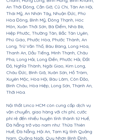
Chánh, Hưng Long, Bình Hưng, Bình Khánh,
An Thới Đông, Cần Giờ, Củ Chi, Tân An Hội,
Thái Mỹ, An Nhơn Tây, Nhuận Đức, Phú
Hòa Đông, Bình Mỹ, Đông Thạnh, Hóc
Môn, Xuân Thới Sơn, Bà Điểm, Nhà Bè,
Hiệp Phước, Thường Tân, Bắc Tân Uyên,
Phú Giáo, Phước Hòa, Phước Thành, An
Long, Trừ Văn Thố, Bàu Bàng, Long Hòa,
Thanh An, Dầu Tiếng, Minh Thạnh, Châu
Pha, Long Hải, Long Điền, Phước Hải, Đất
Đỏ, Nghĩa Thành, Ngãi Giao, Kim Long,
Châu Đức, Bình Giã, Xuân Sơn, Hồ Tràm,
Xuyên Mộc, Hòa Hội, Bàu Lâm, Côn Đảo,
Bình Châu, Hòa Hiệp, Long Sơn, Thạnh An,
Thới Hòa.
Nội thất Linco HCM còn cung cấp dịch vụ
vận chuyển, giao hàng với chi phí, cước
phí rẻ đến nhiều huyện tỉnh thành từ Huế,
Đà Nẵng trở vào nam như: Thừa Thiên
Huế, Đà Nẵng, Hội An, Tam Kỳ tỉnh Quảng
Nam, Quảng Ngãi, Quy Nhơn Bình Định,