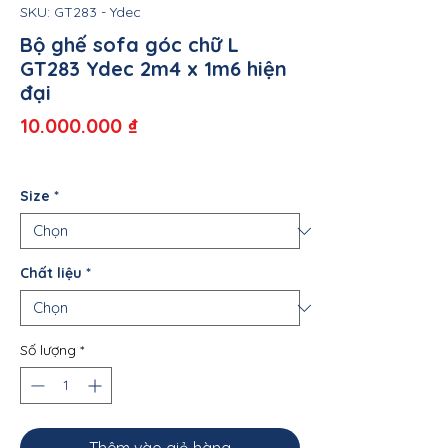
SKU: GT283 - Ydec
Bộ ghế sofa góc chữ L
GT283 Ydec 2m4 x 1m6 hiện
đại
Giá
10.000.000 ₫
Size
*
Chất liệu
*
Số lượng
*