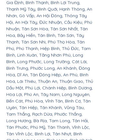
Gia Định, Bình Thạnh, Bình Lợi Trung,
Thạnh Mỹ Tây, Bình Quới, Hạnh Thông, An
Nhơn, Gò Vấp, An Hội Đông, Thông Tây
Hội, An Hội Tây, Đức Nhuận, Cầu Kiệu, Phú
Nhuận, Tân Sơn Hòa, Tân Sơn Nhất, Tân
Hòa, Bảy Hiền, Tân Bình, Tân Sơn, Tây
Thạnh, Tân Sơn Nhì, Phú Thọ Hòa, Tân
Phú, Phú Thạnh, Hiệp Bình, Thủ Đức, Tam
Bình, Linh Xuân, Tăng Nhơn Phú, Long
Bình, Long Phước, Long Trường, Cát Lái,
Bình Trưng, Phước Long, An Khánh, Đông
Hòa, Dĩ An, Tân Đông Hiệp, An Phú, Bình
Hòa, Lái Thiêu, Thuận An, Thuận Giao, Thủ
Dầu Một, Phú Lợi, Chánh Hiệp, Bình Dương,
Hòa Lợi, Phú An, Tây Nam, Long Nguyên,
Bến Cát, Phú Hòa, Vĩnh Tân, Bình Cơ, Tân
Uyên, Tân Hiệp, Tân Khánh, Vũng Tàu,
Tam Thắng, Rạch Dừa, Phước Thắng,
Long Hương, Bà Rịa, Tam Long, Tân Hải,
Tân Phước, Phú Mỹ, Tân Thành, Vĩnh Lộc,
Tân Vĩnh Lộc, Bình Lợi, Tân Nhựt, Bình