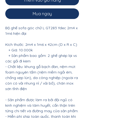
Thêm vào giỏ hàng
Mua ngay
Bộ ghế sofa góc chữ L GT283 Ydec 2m4 x
1m6 hiện đại
Kích thước: 2m4 x 1m6 x 42cm (D x R x C)
+ Giá: 10.000k
+ Sản phẩm bao gồm: 2 ghế ghép lại vs
các gối đi kèm
- Chất liệu: khung gỗ bạch đàn, nệm mút
foam nguyên tấm (nệm mềm ngồi êm,
chống xẹp lún), da công nghiệp (ngoài ra
còn có vải nhung nỉ / vải bố), chân inox
sơn tĩnh điện
- Sản phẩm được làm ra bởi đội ngũ có
kinh nghiệm và tâm huyết, cẩn thận trên
từng chi tiết và đường may của sản phẩm.
- Miễn phí ship toàn quốc, thanh toán khi