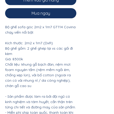
Thêm vào giỏ hàng
Mua ngay
Bộ ghế sofa góc 2m2 x 1m7 GT114 Covina
chạy viền nổi bật
Kích thước: 2m2 x 1m7 (DxR)
Bộ ghế gồm: 2 ghế ghép lại vs các gối đi
kèm
Giá: 8300k
Chất liệu: khung gỗ bạch đàn, nệm mút
foam nguyên tấm (nệm mềm ngồi êm,
chống xẹp lún), vải bố cotton (ngoài ra
còn có vải nhung nỉ / da công nghiệp),
chân gỗ cao su.
- Sản phẩm được làm ra bởi đội ngũ có
kinh nghiệm và tâm huyết, cẩn thận trên
từng chi tiết và đường may của sản phẩm.
- Miễn phí ship toàn quốc, thanh toán khi