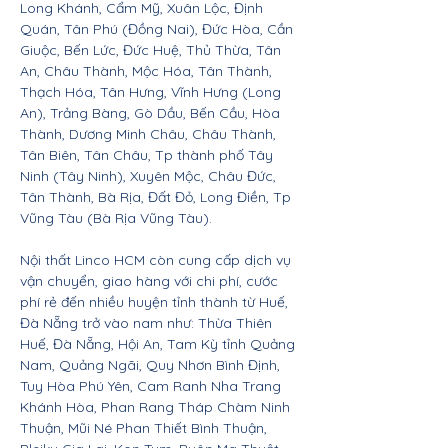
Long Khánh, Cẩm Mỹ, Xuân Lộc, Định
Quán, Tân Phú (Đồng Nai), Đức Hòa, Cần
Giuộc, Bến Lức, Đức Huệ, Thủ Thừa, Tân
An, Châu Thành, Mộc Hóa, Tân Thành,
Thạch Hóa, Tân Hưng, Vĩnh Hưng (Long
An), Trảng Bàng, Gò Dầu, Bến Cầu, Hòa
Thành, Dương Minh Châu, Châu Thành,
Tân Biên, Tân Châu, Tp thành phố Tây
Ninh (Tây Ninh), Xuyên Mộc, Châu Đức,
Tân Thành, Bà Rịa, Đất Đỏ, Long Điền, Tp
Vũng Tàu (Bà Rịa Vũng Tàu).
Nội thất Linco HCM còn cung cấp dịch vụ
vận chuyển, giao hàng với chi phí, cước
phí rẻ đến nhiều huyện tỉnh thành từ Huế,
Đà Nẵng trở vào nam như: Thừa Thiên
Huế, Đà Nẵng, Hội An, Tam Kỳ tỉnh Quảng
Nam, Quảng Ngãi, Quy Nhơn Bình Định,
Tuy Hòa Phú Yên, Cam Ranh Nha Trang
Khánh Hòa, Phan Rang Tháp Chàm Ninh
Thuận, Mũi Né Phan Thiết Bình Thuận,