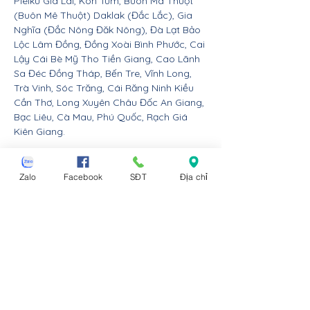
Pleiku Gia Lai, Kon Tum, Buôn Ma Thuột
(Buôn Mê Thuột) Daklak (Đắc Lắc), Gia
Nghĩa (Đắc Nông Đăk Nông), Đà Lạt Bảo
Lộc Lâm Đồng, Đồng Xoài Bình Phước, Cai
Lậy Cái Bè Mỹ Tho Tiền Giang, Cao Lãnh
Sa Đéc Đồng Tháp, Bến Tre, Vĩnh Long,
Trà Vinh, Sóc Trăng, Cái Răng Ninh Kiều
Cần Thơ, Long Xuyên Châu Đốc An Giang,
Bạc Liêu, Cà Mau, Phú Quốc, Rạch Giá
Kiên Giang.
Nội thất Linco giao hàng cho các huyện,
thị xã tx, tp thành phố tỉnh thành từ Đà
Zalo
Facebook
SĐT
Địa chỉ
Nẵng trở ra bắc: Thừa Thiên Huế, Đồng
Hới Quảng Bình, Đông Hà Quảng Trị, Hà
Tĩnh, Vinh Nghệ An, Thanh Hóa, Tam Điệp
Ninh Bình, Nam Định, Thái Bình, Phủ Lý Hà
Nam, Hưng Yên, quận Đồ Sơn Dương Kinh
Hải An Hồng Bàng Kiến An Lê Chân Ngô
Quyền và huyện An Dương An Lão Kiến
Thụy Thủy Nguyên Tiên Lãng Vĩnh Bảo
Hải Phòng, Hạ Long Cẩm Phả Uông Bí