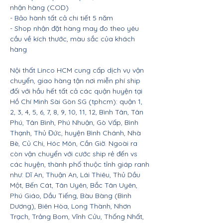
nhận hàng (COD)
- Bảo hành tất cả chi tiết 5 năm
- Shop nhận đặt hàng may đo theo yêu
cầu về kích thước, màu sắc của khách
hàng
Nội thất Linco HCM cung cấp dịch vụ vận
chuyển, giao hàng tận nơi miễn phí ship
đối với hầu hết tất cả các quận huyện tại
Hồ Chí Minh Sài Gòn SG (tphcm): quận 1,
2, 3, 4, 5, 6, 7, 8, 9, 10, 11, 12, Bình Tân, Tân
Phú, Tân Bình, Phú Nhuận, Gò Vấp, Bình
Thạnh, Thủ Đức, huyện Bình Chánh, Nhà
Bè, Củ Chi, Hóc Môn, Cần Giờ. Ngoài ra
còn vận chuyển với cước ship rẻ đến vs
các huyện, thành phố thuộc tỉnh giáp ranh
như: Dĩ An, Thuận An, Lái Thiêu, Thủ Dầu
Một, Bến Cát, Tân Uyên, Bắc Tân Uyên,
Phú Giáo, Dầu Tiếng, Bàu Bàng (Bình
Dương), Biên Hòa, Long Thành, Nhơn
Trạch, Trảng Bom, Vĩnh Cửu, Thống Nhất,