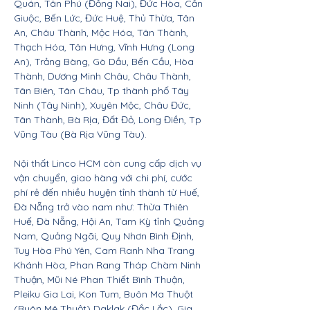
Quán, Tân Phú (Đồng Nai), Đức Hòa, Cần
Giuộc, Bến Lức, Đức Huệ, Thủ Thừa, Tân
An, Châu Thành, Mộc Hóa, Tân Thành,
Thạch Hóa, Tân Hưng, Vĩnh Hưng (Long
An), Trảng Bàng, Gò Dầu, Bến Cầu, Hòa
Thành, Dương Minh Châu, Châu Thành,
Tân Biên, Tân Châu, Tp thành phố Tây
Ninh (Tây Ninh), Xuyên Mộc, Châu Đức,
Tân Thành, Bà Rịa, Đất Đỏ, Long Điền, Tp
Vũng Tàu (Bà Rịa Vũng Tàu).
Nội thất Linco HCM còn cung cấp dịch vụ
vận chuyển, giao hàng với chi phí, cước
phí rẻ đến nhiều huyện tỉnh thành từ Huế,
Đà Nẵng trở vào nam như: Thừa Thiên
Huế, Đà Nẵng, Hội An, Tam Kỳ tỉnh Quảng
Nam, Quảng Ngãi, Quy Nhơn Bình Định,
Tuy Hòa Phú Yên, Cam Ranh Nha Trang
Khánh Hòa, Phan Rang Tháp Chàm Ninh
Thuận, Mũi Né Phan Thiết Bình Thuận,
Pleiku Gia Lai, Kon Tum, Buôn Ma Thuột
(Buôn Mê Thuột) Daklak (Đắc Lắc), Gia