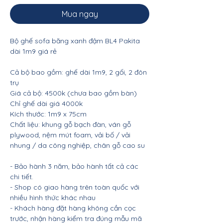
Mua ngay
Bộ ghế sofa băng xanh đậm BL4 Pakita
dài 1m9 giá rẻ
Cả bộ bao gồm: ghế dài 1m9, 2 gối, 2 đôn
trụ
Giá cả bộ: 4500k (chưa bao gồm bàn)
Chỉ ghế dài giá 4000k
Kích thước: 1m9 x 75cm
Chất liệu: khung gỗ bạch đàn, ván gỗ
plywood, nệm mút foam, vải bố / vải
nhung / da công nghiệp, chân gỗ cao su
- Bảo hành 3 năm, bảo hành tất cả các
chi tiết.
- Shop có giao hàng trên toàn quốc với
nhiều hình thức khác nhau
- Khách hàng đặt hàng không cần cọc
trước, nhận hàng kiểm tra đúng mẫu mã