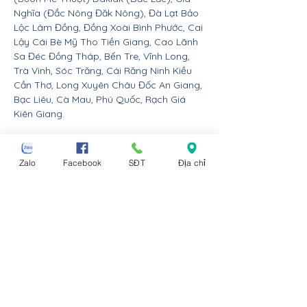
Nghĩa (Đắc Nông Đăk Nông), Đà Lạt Bảo
Lộc Lâm Đồng, Đồng Xoài Bình Phước, Cai
Lậy Cái Bè Mỹ Tho Tiền Giang, Cao Lãnh
Sa Đéc Đồng Tháp, Bến Tre, Vĩnh Long,
Trà Vinh, Sóc Trăng, Cái Răng Ninh Kiều
Cần Thơ, Long Xuyên Châu Đốc An Giang,
Bạc Liêu, Cà Mau, Phú Quốc, Rạch Giá
Kiên Giang.
Nội thất Linco giao hàng cho các huyện,
thị xã tx, tp thành phố tỉnh thành từ Đà
Zalo
Facebook
SĐT
Địa chỉ
Nẵng trở ra bắc: Thừa Thiên Huế, Đồng
Hới Quảng Bình, Đông Hà Quảng Trị, Hà
Tĩnh, Vinh Nghệ An, Thanh Hóa, Tam Điệp
Ninh Bình, Nam Định, Thái Bình, Phủ Lý Hà
Nam, Hưng Yên, quận Đồ Sơn Dương Kinh
Hải An Hồng Bàng Kiến An Lê Chân Ngô
Quyền và huyện An Dương An Lão Kiến
Thụy Thủy Nguyên Tiên Lãng Vĩnh Bảo
Hải Phòng, Hạ Long Cẩm Phả Uông Bí
Móng Cái Đông Triều Quảng Yên Vân Đồn