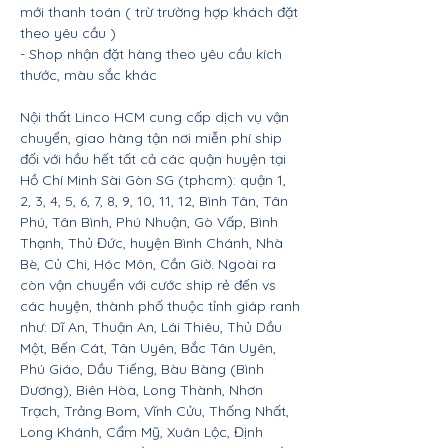
mới thanh toán ( trừ trường hợp khách đặt
theo yêu cầu )
- Shop nhận đặt hàng theo yêu cầu kích
thước, màu sắc khác
Nội thất Linco HCM cung cấp dịch vụ vận
chuyển, giao hàng tận nơi miễn phí ship
đối với hầu hết tất cả các quận huyện tại
Hồ Chí Minh Sài Gòn SG (tphcm): quận 1,
2, 3, 4, 5, 6, 7, 8, 9, 10, 11, 12, Bình Tân, Tân
Phú, Tân Bình, Phú Nhuận, Gò Vấp, Bình
Thạnh, Thủ Đức, huyện Bình Chánh, Nhà
Bè, Củ Chi, Hóc Môn, Cần Giờ. Ngoài ra
còn vận chuyển với cước ship rẻ đến vs
các huyện, thành phố thuộc tỉnh giáp ranh
như: Dĩ An, Thuận An, Lái Thiêu, Thủ Dầu
Một, Bến Cát, Tân Uyên, Bắc Tân Uyên,
Phú Giáo, Dầu Tiếng, Bàu Bàng (Bình
Dương), Biên Hòa, Long Thành, Nhơn
Trạch, Trảng Bom, Vĩnh Cửu, Thống Nhất,
Long Khánh, Cẩm Mỹ, Xuân Lộc, Định