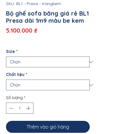
SKU: BL1 - Presa - trangkem
Bộ ghế sofa băng giá rẻ BL1
Presa dài 1m9 màu be kem
Giá
5.100.000 ₫
Size
*
Chất liệu
*
Số lượng
*
Thêm vào giỏ hàng