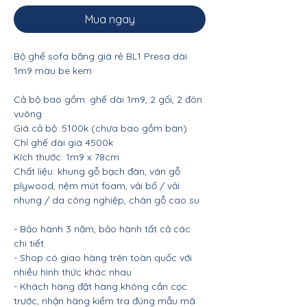
Mua ngay
Bộ ghế sofa băng giá rẻ BL1 Presa dài
1m9 màu be kem
Cả bộ bao gồm: ghế dài 1m9, 2 gối, 2 đôn
vuông
Giá cả bộ: 5100k (chưa bao gồm bàn)
Chỉ ghế dài giá 4500k
Kích thước: 1m9 x 78cm
Chất liệu: khung gỗ bạch đàn, ván gỗ
plywood, nệm mút foam, vải bố / vải
nhung / da công nghiệp, chân gỗ cao su
- Bảo hành 3 năm, bảo hành tất cả các
chi tiết.
- Shop có giao hàng trên toàn quốc với
nhiều hình thức khác nhau
- Khách hàng đặt hàng không cần cọc
trước, nhận hàng kiểm tra đúng mẫu mã