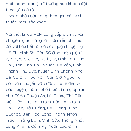
mới thanh toán ( trừ trường hợp khách đặt
theo yêu cầu )
- Shop nhận đặt hàng theo yêu cầu kích
thước, màu sắc khác
Nội thất Linco HCM cung cấp dịch vụ vận
chuyển, giao hàng tận nơi miễn phí ship
đối với hầu hết tất cả các quận huyện tại
Hồ Chí Minh Sài Gòn SG (tphcm): quận 1,
2, 3, 4, 5, 6, 7, 8, 9, 10, 11, 12, Bình Tân, Tân
Phú, Tân Bình, Phú Nhuận, Gò Vấp, Bình
Thạnh, Thủ Đức, huyện Bình Chánh, Nhà
Bè, Củ Chi, Hóc Môn, Cần Giờ. Ngoài ra
còn vận chuyển với cước ship rẻ đến vs
các huyện, thành phố thuộc tỉnh giáp ranh
như: Dĩ An, Thuận An, Lái Thiêu, Thủ Dầu
Một, Bến Cát, Tân Uyên, Bắc Tân Uyên,
Phú Giáo, Dầu Tiếng, Bàu Bàng (Bình
Dương), Biên Hòa, Long Thành, Nhơn
Trạch, Trảng Bom, Vĩnh Cửu, Thống Nhất,
Long Khánh, Cẩm Mỹ, Xuân Lộc, Định