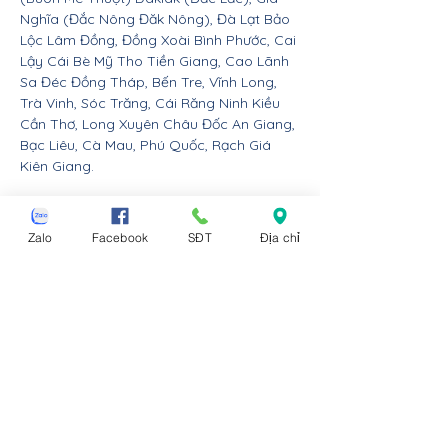
Nghĩa (Đắc Nông Đăk Nông), Đà Lạt Bảo
Lộc Lâm Đồng, Đồng Xoài Bình Phước, Cai
Lậy Cái Bè Mỹ Tho Tiền Giang, Cao Lãnh
Sa Đéc Đồng Tháp, Bến Tre, Vĩnh Long,
Trà Vinh, Sóc Trăng, Cái Răng Ninh Kiều
Cần Thơ, Long Xuyên Châu Đốc An Giang,
Bạc Liêu, Cà Mau, Phú Quốc, Rạch Giá
Kiên Giang.
Nội thất Linco giao hàng cho các huyện,
thị xã tx, tp thành phố tỉnh thành từ Đà
Zalo
Facebook
SĐT
Địa chỉ
Nẵng trở ra bắc: Thừa Thiên Huế, Đồng
Hới Quảng Bình, Đông Hà Quảng Trị, Hà
Tĩnh, Vinh Nghệ An, Thanh Hóa, Tam Điệp
Ninh Bình, Nam Định, Thái Bình, Phủ Lý Hà
Nam, Hưng Yên, quận Đồ Sơn Dương Kinh
Hải An Hồng Bàng Kiến An Lê Chân Ngô
Quyền và huyện An Dương An Lão Kiến
Thụy Thủy Nguyên Tiên Lãng Vĩnh Bảo
Hải Phòng, Hạ Long Cẩm Phả Uông Bí
Móng Cái Đông Triều Quảng Yên Vân Đồn