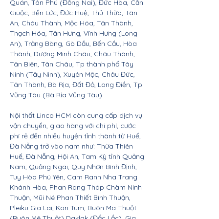
Quán, Tân Phú (Đồng Nai), Đức Hòa, Cần
Giuộc, Bến Lức, Đức Huệ, Thủ Thừa, Tân
An, Châu Thành, Mộc Hóa, Tân Thành,
Thạch Hóa, Tân Hưng, Vĩnh Hưng (Long
An), Trảng Bàng, Gò Dầu, Bến Cầu, Hòa
Thành, Dương Minh Châu, Châu Thành,
Tân Biên, Tân Châu, Tp thành phố Tây
Ninh (Tây Ninh), Xuyên Mộc, Châu Đức,
Tân Thành, Bà Rịa, Đất Đỏ, Long Điền, Tp
Vũng Tàu (Bà Rịa Vũng Tàu).
Nội thất Linco HCM còn cung cấp dịch vụ
vận chuyển, giao hàng với chi phí, cước
phí rẻ đến nhiều huyện tỉnh thành từ Huế,
Đà Nẵng trở vào nam như: Thừa Thiên
Huế, Đà Nẵng, Hội An, Tam Kỳ tỉnh Quảng
Nam, Quảng Ngãi, Quy Nhơn Bình Định,
Tuy Hòa Phú Yên, Cam Ranh Nha Trang
Khánh Hòa, Phan Rang Tháp Chàm Ninh
Thuận, Mũi Né Phan Thiết Bình Thuận,
Pleiku Gia Lai, Kon Tum, Buôn Ma Thuột
(Buôn Mê Thuột) Daklak (Đắc Lắc), Gia