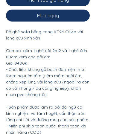
Thêm vào giỏ hàng
Mua ngay
Bộ ghế sofa băng cong KT94 Olivia vải
lông cừu xinh xắn
Combo: gồm 1 ghế dài 2m2 và 1 ghế đơn
80cm kèm các gối ôm
Giá: 9400k
- Chất liệu: khung gỗ bạch đàn, nệm mút
foam nguyên tấm (nệm mềm ngồi êm,
chống xẹp lún), vải lông cừu (ngoài ra còn
có vải nhung / da công nghiệp), chân
nhựa pvc chống trầy.
- Sản phẩm được làm ra bởi đội ngũ có
kinh nghiệm và tâm huyết, cẩn thận trên
từng chi tiết và đường may của sản phẩm.
- Miễn phí ship toàn quốc, thanh toán khi
nhận hàng (COD)