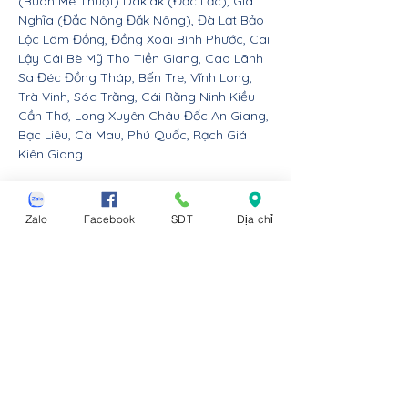
(Buôn Mê Thuột) Daklak (Đắc Lắc), Gia
Nghĩa (Đắc Nông Đăk Nông), Đà Lạt Bảo
Lộc Lâm Đồng, Đồng Xoài Bình Phước, Cai
Lậy Cái Bè Mỹ Tho Tiền Giang, Cao Lãnh
Sa Đéc Đồng Tháp, Bến Tre, Vĩnh Long,
Trà Vinh, Sóc Trăng, Cái Răng Ninh Kiều
Cần Thơ, Long Xuyên Châu Đốc An Giang,
Bạc Liêu, Cà Mau, Phú Quốc, Rạch Giá
Kiên Giang.
Nội thất Linco giao hàng cho các huyện,
thị xã tx, tp thành phố tỉnh thành từ Đà
Zalo
Facebook
SĐT
Địa chỉ
Nẵng trở ra bắc: Thừa Thiên Huế, Đồng
Hới Quảng Bình, Đông Hà Quảng Trị, Hà
Tĩnh, Vinh Nghệ An, Thanh Hóa, Tam Điệp
Ninh Bình, Nam Định, Thái Bình, Phủ Lý Hà
Nam, Hưng Yên, quận Đồ Sơn Dương Kinh
Hải An Hồng Bàng Kiến An Lê Chân Ngô
Quyền và huyện An Dương An Lão Kiến
Thụy Thủy Nguyên Tiên Lãng Vĩnh Bảo
Hải Phòng, Hạ Long Cẩm Phả Uông Bí
Móng Cái Đông Triều Quảng Yên Vân Đồn