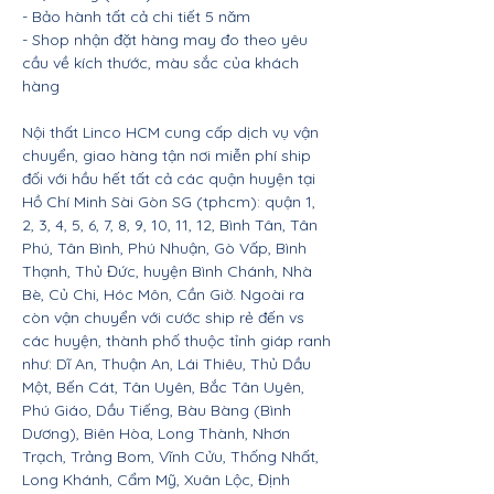
- Bảo hành tất cả chi tiết 5 năm
- Shop nhận đặt hàng may đo theo yêu
cầu về kích thước, màu sắc của khách
hàng
Nội thất Linco HCM cung cấp dịch vụ vận
chuyển, giao hàng tận nơi miễn phí ship
đối với hầu hết tất cả các quận huyện tại
Hồ Chí Minh Sài Gòn SG (tphcm): quận 1,
2, 3, 4, 5, 6, 7, 8, 9, 10, 11, 12, Bình Tân, Tân
Phú, Tân Bình, Phú Nhuận, Gò Vấp, Bình
Thạnh, Thủ Đức, huyện Bình Chánh, Nhà
Bè, Củ Chi, Hóc Môn, Cần Giờ. Ngoài ra
còn vận chuyển với cước ship rẻ đến vs
các huyện, thành phố thuộc tỉnh giáp ranh
như: Dĩ An, Thuận An, Lái Thiêu, Thủ Dầu
Một, Bến Cát, Tân Uyên, Bắc Tân Uyên,
Phú Giáo, Dầu Tiếng, Bàu Bàng (Bình
Dương), Biên Hòa, Long Thành, Nhơn
Trạch, Trảng Bom, Vĩnh Cửu, Thống Nhất,
Long Khánh, Cẩm Mỹ, Xuân Lộc, Định