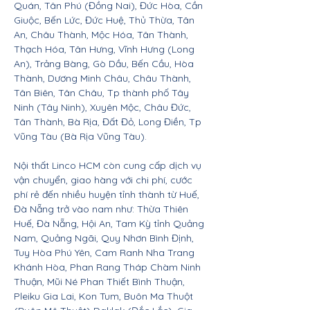
Quán, Tân Phú (Đồng Nai), Đức Hòa, Cần
Giuộc, Bến Lức, Đức Huệ, Thủ Thừa, Tân
An, Châu Thành, Mộc Hóa, Tân Thành,
Thạch Hóa, Tân Hưng, Vĩnh Hưng (Long
An), Trảng Bàng, Gò Dầu, Bến Cầu, Hòa
Thành, Dương Minh Châu, Châu Thành,
Tân Biên, Tân Châu, Tp thành phố Tây
Ninh (Tây Ninh), Xuyên Mộc, Châu Đức,
Tân Thành, Bà Rịa, Đất Đỏ, Long Điền, Tp
Vũng Tàu (Bà Rịa Vũng Tàu).
Nội thất Linco HCM còn cung cấp dịch vụ
vận chuyển, giao hàng với chi phí, cước
phí rẻ đến nhiều huyện tỉnh thành từ Huế,
Đà Nẵng trở vào nam như: Thừa Thiên
Huế, Đà Nẵng, Hội An, Tam Kỳ tỉnh Quảng
Nam, Quảng Ngãi, Quy Nhơn Bình Định,
Tuy Hòa Phú Yên, Cam Ranh Nha Trang
Khánh Hòa, Phan Rang Tháp Chàm Ninh
Thuận, Mũi Né Phan Thiết Bình Thuận,
Pleiku Gia Lai, Kon Tum, Buôn Ma Thuột