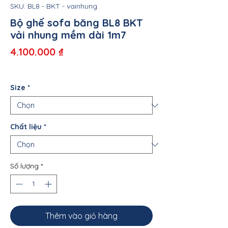
SKU: BL8 - BKT - vainhung
Bộ ghế sofa băng BL8 BKT
vải nhung mềm dài 1m7
Giá
4.100.000 ₫
Size
*
Chất liệu
*
Số lượng
*
Thêm vào giỏ hàng