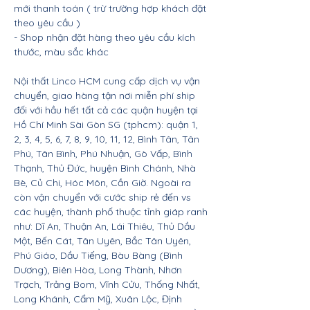
mới thanh toán ( trừ trường hợp khách đặt
theo yêu cầu )
- Shop nhận đặt hàng theo yêu cầu kích
thước, màu sắc khác
Nội thất Linco HCM cung cấp dịch vụ vận
chuyển, giao hàng tận nơi miễn phí ship
đối với hầu hết tất cả các quận huyện tại
Hồ Chí Minh Sài Gòn SG (tphcm): quận 1,
2, 3, 4, 5, 6, 7, 8, 9, 10, 11, 12, Bình Tân, Tân
Phú, Tân Bình, Phú Nhuận, Gò Vấp, Bình
Thạnh, Thủ Đức, huyện Bình Chánh, Nhà
Bè, Củ Chi, Hóc Môn, Cần Giờ. Ngoài ra
còn vận chuyển với cước ship rẻ đến vs
các huyện, thành phố thuộc tỉnh giáp ranh
như: Dĩ An, Thuận An, Lái Thiêu, Thủ Dầu
Một, Bến Cát, Tân Uyên, Bắc Tân Uyên,
Phú Giáo, Dầu Tiếng, Bàu Bàng (Bình
Dương), Biên Hòa, Long Thành, Nhơn
Trạch, Trảng Bom, Vĩnh Cửu, Thống Nhất,
Long Khánh, Cẩm Mỹ, Xuân Lộc, Định