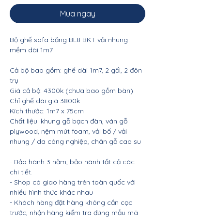
Mua ngay
Bộ ghế sofa băng BL8 BKT vải nhung
mềm dài 1m7
Cả bộ bao gồm: ghế dài 1m7, 2 gối, 2 đôn
trụ
Giá cả bộ: 4300k (chưa bao gồm bàn)
Chỉ ghế dài giá 3800k
Kích thước: 1m7 x 75cm
Chất liệu: khung gỗ bạch đàn, ván gỗ
plywood, nệm mút foam, vải bố / vải
nhung / da công nghiệp, chân gỗ cao su
- Bảo hành 3 năm, bảo hành tất cả các
chi tiết.
- Shop có giao hàng trên toàn quốc với
nhiều hình thức khác nhau
- Khách hàng đặt hàng không cần cọc
trước, nhận hàng kiểm tra đúng mẫu mã