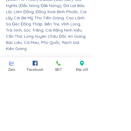
Nghĩa (Đắc Nông Đăk Nông), Đà Lạt Bảo
Lộc Lâm Đồng, Đồng Xoài Bình Phước, Cai
Lậy Cái Bè Mỹ Tho Tiền Giang, Cao Lãnh
Sa Đéc Đồng Tháp, Bến Tre, Vĩnh Long,
Trà Vinh, Sóc Trăng, Cái Răng Ninh Kiều
Cần Thơ, Long Xuyên Châu Đốc An Giang,
Bạc Liêu, Cà Mau, Phú Quốc, Rạch Giá
Kiên Giang.
Nội thất Linco giao hàng cho các huyện,
thị xã tx, tp thành phố tỉnh thành từ Đà
Zalo
Facebook
SĐT
Địa chỉ
Nẵng trở ra bắc: Thừa Thiên Huế, Đồng
Hới Quảng Bình, Đông Hà Quảng Trị, Hà
Tĩnh, Vinh Nghệ An, Thanh Hóa, Tam Điệp
Ninh Bình, Nam Định, Thái Bình, Phủ Lý Hà
Nam, Hưng Yên, quận Đồ Sơn Dương Kinh
Hải An Hồng Bàng Kiến An Lê Chân Ngô
Quyền và huyện An Dương An Lão Kiến
Thụy Thủy Nguyên Tiên Lãng Vĩnh Bảo
Hải Phòng, Hạ Long Cẩm Phả Uông Bí
Móng Cái Đông Triều Quảng Yên Vân Đồn