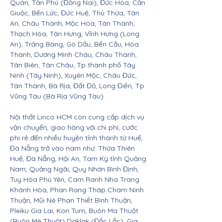
Quán, Tân Phú (Đồng Nai), Đức Hòa, Cần
Giuộc, Bến Lức, Đức Huệ, Thủ Thừa, Tân
An, Châu Thành, Mộc Hóa, Tân Thành,
Thạch Hóa, Tân Hưng, Vĩnh Hưng (Long
An), Trảng Bàng, Gò Dầu, Bến Cầu, Hòa
Thành, Dương Minh Châu, Châu Thành,
Tân Biên, Tân Châu, Tp thành phố Tây
Ninh (Tây Ninh), Xuyên Mộc, Châu Đức,
Tân Thành, Bà Rịa, Đất Đỏ, Long Điền, Tp
Vũng Tàu (Bà Rịa Vũng Tàu).
Nội thất Linco HCM còn cung cấp dịch vụ
vận chuyển, giao hàng với chi phí, cước
phí rẻ đến nhiều huyện tỉnh thành từ Huế,
Đà Nẵng trở vào nam như: Thừa Thiên
Huế, Đà Nẵng, Hội An, Tam Kỳ tỉnh Quảng
Nam, Quảng Ngãi, Quy Nhơn Bình Định,
Tuy Hòa Phú Yên, Cam Ranh Nha Trang
Khánh Hòa, Phan Rang Tháp Chàm Ninh
Thuận, Mũi Né Phan Thiết Bình Thuận,
Pleiku Gia Lai, Kon Tum, Buôn Ma Thuột
(Buôn Mê Thuột) Daklak (Đắc Lắc), Gia