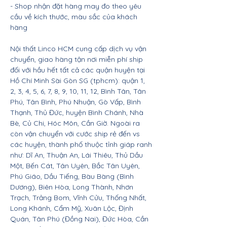
- Shop nhận đặt hàng may đo theo yêu
cầu về kích thước, màu sắc của khách
hàng
Nội thất Linco HCM cung cấp dịch vụ vận
chuyển, giao hàng tận nơi miễn phí ship
đối với hầu hết tất cả các quận huyện tại
Hồ Chí Minh Sài Gòn SG (tphcm): quận 1,
2, 3, 4, 5, 6, 7, 8, 9, 10, 11, 12, Bình Tân, Tân
Phú, Tân Bình, Phú Nhuận, Gò Vấp, Bình
Thạnh, Thủ Đức, huyện Bình Chánh, Nhà
Bè, Củ Chi, Hóc Môn, Cần Giờ. Ngoài ra
còn vận chuyển với cước ship rẻ đến vs
các huyện, thành phố thuộc tỉnh giáp ranh
như: Dĩ An, Thuận An, Lái Thiêu, Thủ Dầu
Một, Bến Cát, Tân Uyên, Bắc Tân Uyên,
Phú Giáo, Dầu Tiếng, Bàu Bàng (Bình
Dương), Biên Hòa, Long Thành, Nhơn
Trạch, Trảng Bom, Vĩnh Cửu, Thống Nhất,
Long Khánh, Cẩm Mỹ, Xuân Lộc, Định
Quán, Tân Phú (Đồng Nai), Đức Hòa, Cần