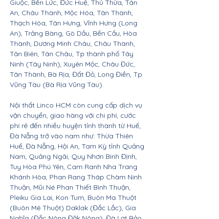
Giuộc, Bến Lức, Đức Huệ, Thủ Thừa, Tân
An, Châu Thành, Mộc Hóa, Tân Thành,
Thạch Hóa, Tân Hưng, Vĩnh Hưng (Long
An), Trảng Bàng, Gò Dầu, Bến Cầu, Hòa
Thành, Dương Minh Châu, Châu Thành,
Tân Biên, Tân Châu, Tp thành phố Tây
Ninh (Tây Ninh), Xuyên Mộc, Châu Đức,
Tân Thành, Bà Rịa, Đất Đỏ, Long Điền, Tp
Vũng Tàu (Bà Rịa Vũng Tàu).
Nội thất Linco HCM còn cung cấp dịch vụ
vận chuyển, giao hàng với chi phí, cước
phí rẻ đến nhiều huyện tỉnh thành từ Huế,
Đà Nẵng trở vào nam như: Thừa Thiên
Huế, Đà Nẵng, Hội An, Tam Kỳ tỉnh Quảng
Nam, Quảng Ngãi, Quy Nhơn Bình Định,
Tuy Hòa Phú Yên, Cam Ranh Nha Trang
Khánh Hòa, Phan Rang Tháp Chàm Ninh
Thuận, Mũi Né Phan Thiết Bình Thuận,
Pleiku Gia Lai, Kon Tum, Buôn Ma Thuột
(Buôn Mê Thuột) Daklak (Đắc Lắc), Gia
Nghĩa (Đắc Nông Đăk Nông), Đà Lạt Bảo