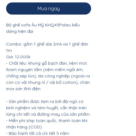
Mua ngay
Bộ ghế sofa Âu Mỹ KHQ43Palau kiểu
dáng hiện đại
Combo:
gồm 1 ghế dài 2m6 và 1 ghế đơn
1m
Giá: 12.000k
- Chất liệu: khung gỗ bạch đàn, nệm mút
foam nguyên tấm (nệm mềm ngồi êm,
chống xẹp lún), da công nghiệp (ngoài ra
còn có vải nhung nỉ / vải bố cotton), chân
inox sơn tĩnh điện.
- Sản phẩm được làm ra bởi đội ngũ có
kinh nghiệm và tâm huyết, cẩn thận trên
từng chi tiết và đường may của sản phẩm.
- Miễn phí ship toàn quốc, thanh toán khi
nhận hàng (COD)
- Bảo hành tất cả chi tiết 5 năm