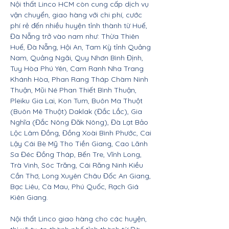
Nội thất Linco HCM còn cung cấp dịch vụ
vận chuyển, giao hàng với chi phí, cước
phí rẻ đến nhiều huyện tỉnh thành từ Huế,
Đà Nẵng trở vào nam như: Thừa Thiên
Huế, Đà Nẵng, Hội An, Tam Kỳ tỉnh Quảng
Nam, Quảng Ngãi, Quy Nhơn Bình Định,
Tuy Hòa Phú Yên, Cam Ranh Nha Trang
Khánh Hòa, Phan Rang Tháp Chàm Ninh
Thuận, Mũi Né Phan Thiết Bình Thuận,
Pleiku Gia Lai, Kon Tum, Buôn Ma Thuột
(Buôn Mê Thuột) Daklak (Đắc Lắc), Gia
Nghĩa (Đắc Nông Đăk Nông), Đà Lạt Bảo
Lộc Lâm Đồng, Đồng Xoài Bình Phước, Cai
Lậy Cái Bè Mỹ Tho Tiền Giang, Cao Lãnh
Sa Đéc Đồng Tháp, Bến Tre, Vĩnh Long,
Trà Vinh, Sóc Trăng, Cái Răng Ninh Kiều
Cần Thơ, Long Xuyên Châu Đốc An Giang,
Bạc Liêu, Cà Mau, Phú Quốc, Rạch Giá
Kiên Giang.
Nội thất Linco giao hàng cho các huyện,