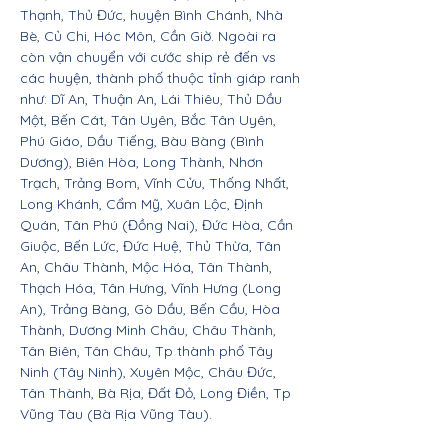
Thạnh, Thủ Đức, huyện Bình Chánh, Nhà
Bè, Củ Chi, Hóc Môn, Cần Giờ. Ngoài ra
còn vận chuyển với cước ship rẻ đến vs
các huyện, thành phố thuộc tỉnh giáp ranh
như: Dĩ An, Thuận An, Lái Thiêu, Thủ Dầu
Một, Bến Cát, Tân Uyên, Bắc Tân Uyên,
Phú Giáo, Dầu Tiếng, Bàu Bàng (Bình
Dương), Biên Hòa, Long Thành, Nhơn
Trạch, Trảng Bom, Vĩnh Cửu, Thống Nhất,
Long Khánh, Cẩm Mỹ, Xuân Lộc, Định
Quán, Tân Phú (Đồng Nai), Đức Hòa, Cần
Giuộc, Bến Lức, Đức Huệ, Thủ Thừa, Tân
An, Châu Thành, Mộc Hóa, Tân Thành,
Thạch Hóa, Tân Hưng, Vĩnh Hưng (Long
An), Trảng Bàng, Gò Dầu, Bến Cầu, Hòa
Thành, Dương Minh Châu, Châu Thành,
Tân Biên, Tân Châu, Tp thành phố Tây
Ninh (Tây Ninh), Xuyên Mộc, Châu Đức,
Tân Thành, Bà Rịa, Đất Đỏ, Long Điền, Tp
Vũng Tàu (Bà Rịa Vũng Tàu).