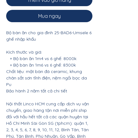
Thêm vào giỏ hàng
Mua ngay
Bộ bàn ăn cho gia đình 25-BAD6-Umsele 6
ghế nhập khẩu
Kích thước và giá:
+ Bộ bàn ăn 1m4 vs 6 ghế: 8000k
+ Bộ bàn ăn 1m6 vs 6 ghế: 8300k
Chất liệu: mặt bàn đá ceramic, khung
chân sắt sơn tĩnh điện, nệm ngồi bọc da
Pu
Bảo hành 2 năm tất cả chi tiết
Nội thất Linco HCM cung cấp dịch vụ vận
chuyển, giao hàng tận nơi miễn phí ship
đối với hầu hết tất cả các quận huyện tại
Hồ Chí Minh Sài Gòn SG (tphcm): quận 1,
2, 3, 4, 5, 6, 7, 8, 9, 10, 11, 12, Bình Tân, Tân
Phú, Tân Bình, Phú Nhuận, Gò Vấp, Bình