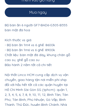
Thêm vào giỏ hàng
Mua ngay
Bộ bàn ăn 6 người GF7-BAD6-G305-B355
bàn mặt đá hoa
Kích thước vs giá:
- Bộ bàn ăn 1m4 vs 6 ghế: 8600k
- Bộ bàn ăn 1m6 vs 6 ghế: 8900k
Chất liệu: bàn mặt đá dày, khung chân gỗ
cao su, ghế gỗ cao su
Bảo hành 2 năm tất cả chi tiết
Nội thất Linco HCM cung cấp dịch vụ vận
chuyển, giao hàng tận nơi miễn phí ship
đối với hầu hết tất cả các quận huyện tại
Hồ Chí Minh Sài Gòn SG (tphcm): quận 1,
2, 3, 4, 5, 6, 7, 8, 9, 10, 11, 12, Bình Tân, Tân
Phú, Tân Bình, Phú Nhuận, Gò Vấp, Bình
Thạnh, Thủ Đức, huyện Bình Chánh, Nhà