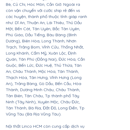
Bè, Củ Chi, Hóc Môn, Cần Giờ. Ngoài ra
còn vận chuyển với cước ship rẻ đến vs
các huyện, thành phố thuộc tỉnh giáp ranh
như: Dĩ An, Thuận An, Lái Thiêu, Thủ Dầu
Một, Bến Cát, Tân Uyên, Bắc Tân Uyên,
Phú Giáo, Dầu Tiếng, Bàu Bàng (Bình
Dương), Biên Hòa, Long Thành, Nhơn
Trạch, Trảng Bom, Vĩnh Cửu, Thống Nhất,
Long Khánh, Cẩm Mỹ, Xuân Lộc, Định
Quán, Tân Phú (Đồng Nai), Đức Hòa, Cần
Giuộc, Bến Lức, Đức Huệ, Thủ Thừa, Tân
An, Châu Thành, Mộc Hóa, Tân Thành,
Thạch Hóa, Tân Hưng, Vĩnh Hưng (Long
An), Trảng Bàng, Gò Dầu, Bến Cầu, Hòa
Thành, Dương Minh Châu, Châu Thành,
Tân Biên, Tân Châu, Tp thành phố Tây
Ninh (Tây Ninh), Xuyên Mộc, Châu Đức,
Tân Thành, Bà Rịa, Đất Đỏ, Long Điền, Tp
Vũng Tàu (Bà Rịa Vũng Tàu).
Nội thất Linco HCM còn cung cấp dịch vụ