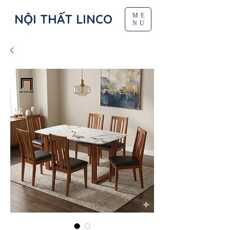
NỘI THẤT LINCO
ME
NU