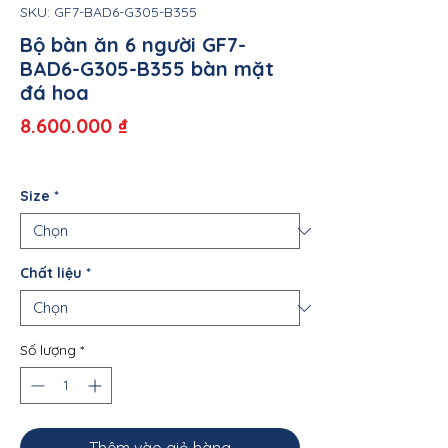
SKU: GF7-BAD6-G305-B355
Bộ bàn ăn 6 người GF7-
BAD6-G305-B355 bàn mặt
đá hoa
Giá
8.600.000 ₫
Size
*
Chất liệu
*
Số lượng
*