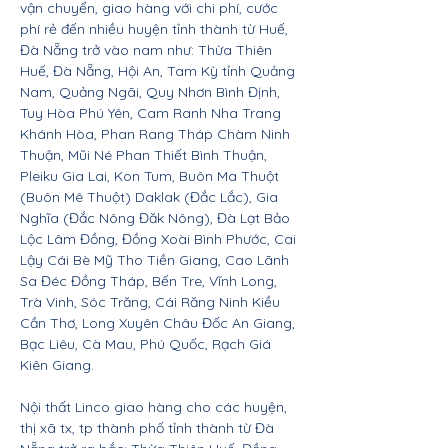
vận chuyển, giao hàng với chi phí, cước
phí rẻ đến nhiều huyện tỉnh thành từ Huế,
Đà Nẵng trở vào nam như: Thừa Thiên
Huế, Đà Nẵng, Hội An, Tam Kỳ tỉnh Quảng
Nam, Quảng Ngãi, Quy Nhơn Bình Định,
Tuy Hòa Phú Yên, Cam Ranh Nha Trang
Khánh Hòa, Phan Rang Tháp Chàm Ninh
Thuận, Mũi Né Phan Thiết Bình Thuận,
Pleiku Gia Lai, Kon Tum, Buôn Ma Thuột
(Buôn Mê Thuột) Daklak (Đắc Lắc), Gia
Nghĩa (Đắc Nông Đăk Nông), Đà Lạt Bảo
Lộc Lâm Đồng, Đồng Xoài Bình Phước, Cai
Lậy Cái Bè Mỹ Tho Tiền Giang, Cao Lãnh
Sa Đéc Đồng Tháp, Bến Tre, Vĩnh Long,
Trà Vinh, Sóc Trăng, Cái Răng Ninh Kiều
Cần Thơ, Long Xuyên Châu Đốc An Giang,
Bạc Liêu, Cà Mau, Phú Quốc, Rạch Giá
Kiên Giang.
Nội thất Linco giao hàng cho các huyện,
thị xã tx, tp thành phố tỉnh thành từ Đà