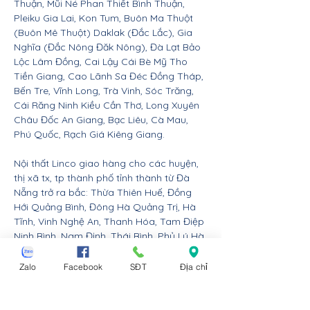
Thuận, Mũi Né Phan Thiết Bình Thuận,
Pleiku Gia Lai, Kon Tum, Buôn Ma Thuột
(Buôn Mê Thuột) Daklak (Đắc Lắc), Gia
Nghĩa (Đắc Nông Đăk Nông), Đà Lạt Bảo
Lộc Lâm Đồng, Cai Lậy Cái Bè Mỹ Tho
Tiền Giang, Cao Lãnh Sa Đéc Đồng Tháp,
Bến Tre, Vĩnh Long, Trà Vinh, Sóc Trăng,
Cái Răng Ninh Kiều Cần Thơ, Long Xuyên
Châu Đốc An Giang, Bạc Liêu, Cà Mau,
Phú Quốc, Rạch Giá Kiêng Giang.
Nội thất Linco giao hàng cho các huyện,
thị xã tx, tp thành phố tỉnh thành từ Đà
Nẵng trở ra bắc: Thừa Thiên Huế, Đồng
Hới Quảng Bình, Đông Hà Quảng Trị, Hà
Tĩnh, Vinh Nghệ An, Thanh Hóa, Tam Điệp
Ninh Bình, Nam Định, Thái Bình, Phủ Lý Hà
Nam, Hưng Yên, quận Đồ Sơn Dương Kinh
Hải An Hồng Bàng Kiến An Lê Chân Ngô
Zalo
Facebook
SĐT
Địa chỉ
Quyền và huyện An Dương An Lão Kiến
Thụy Thủy Nguyên Tiên Lãng Vĩnh Bảo
Hải Phòng, Hạ Long Cẩm Phả Uông Bí