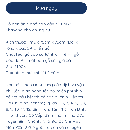
Mua ngay
Bộ bàn ăn 4 ghế cao cấp 41-BAG4-
Shavano cho chung cư
Kích thước: 1m2 x 75cm x 75cm (Dài x
rộng x cao), 4 ghế ngồi
Chất liệu: gỗ cao su tự nhiên, nệm ngồi
bọc da Pu, mặt bàn gỗ sơn giả đá
Giá: 5100k
Bảo hành mọi chi tiết 2 năm
Nội thất Linco HCM cung cấp dịch vụ vận
chuyển, giao hàng tận nơi miễn phí ship
đối với hầu hết tất cả các quận huyện tại
Hồ Chí Minh (tphcm): quận 1, 2, 3, 4, 5, 6, 7,
8, 9, 10, 11, 12, Bình Tân, Tân Phú, Tân Bình,
Phú Nhuận, Gò Vấp, Bình Thạnh, Thủ Đức,
huyện Bình Chánh, Nhà Bè, Củ Chi, Hóc
Môn, Cần Giờ. Ngoài ra còn vận chuyển