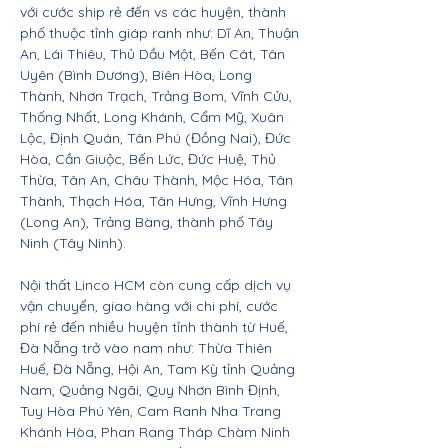
với cước ship rẻ đến vs các huyện, thành
phố thuộc tỉnh giáp ranh như: Dĩ An, Thuận
An, Lái Thiêu, Thủ Dầu Một, Bến Cát, Tân
Uyên (Bình Dương), Biên Hòa, Long
Thành, Nhơn Trạch, Trảng Bom, Vĩnh Cửu,
Thống Nhất, Long Khánh, Cẩm Mỹ, Xuân
Lộc, Định Quán, Tân Phú (Đồng Nai), Đức
Hòa, Cần Giuộc, Bến Lức, Đức Huệ, Thủ
Thừa, Tân An, Châu Thành, Mộc Hóa, Tân
Thành, Thạch Hóa, Tân Hưng, Vĩnh Hưng
(Long An), Trảng Bàng, thành phố Tây
Ninh (Tây Ninh).
Nội thất Linco HCM còn cung cấp dịch vụ
vận chuyển, giao hàng với chi phí, cước
phí rẻ đến nhiều huyện tỉnh thành từ Huế,
Đà Nẵng trở vào nam như: Thừa Thiên
Huế, Đà Nẵng, Hội An, Tam Kỳ tỉnh Quảng
Nam, Quảng Ngãi, Quy Nhơn Bình Định,
Tuy Hòa Phú Yên, Cam Ranh Nha Trang
Khánh Hòa, Phan Rang Tháp Chàm Ninh