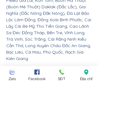
Pleiku Gia Lai, Kon Tum, Buôn Ma Thuột
(Buôn Mê Thuột) Daklak (Đắc Lắc), Gia
Nghĩa (Đắc Nông Đăk Nông), Đà Lạt Bảo
Lộc Lâm Đồng, Đồng Xoài Bình Phước, Cai
Lậy Cái Bè Mỹ Tho Tiền Giang, Cao Lãnh
Sa Đéc Đồng Tháp, Bến Tre, Vĩnh Long,
Trà Vinh, Sóc Trăng, Cái Răng Ninh Kiều
Cần Thơ, Long Xuyên Châu Đốc An Giang,
Bạc Liêu, Cà Mau, Phú Quốc, Rạch Giá
Kiên Giang.
Nội thất Linco giao hàng cho các huyện,
thị xã tx, tp thành phố tỉnh thành từ Đà
Zalo
Facebook
SĐT
Địa chỉ
Nẵng trở ra bắc: Thừa Thiên Huế, Đồng
Hới Quảng Bình, Đông Hà Quảng Trị, Hà
Tĩnh, Vinh Nghệ An, Thanh Hóa, Tam Điệp
Ninh Bình, Nam Định, Thái Bình, Phủ Lý Hà
Nam, Hưng Yên, quận Đồ Sơn Dương Kinh
Hải An Hồng Bàng Kiến An Lê Chân Ngô
Quyền và huyện An Dương An Lão Kiến
Thụy Thủy Nguyên Tiên Lãng Vĩnh Bảo
Hải Phòng, Hạ Long Cẩm Phả Uông Bí