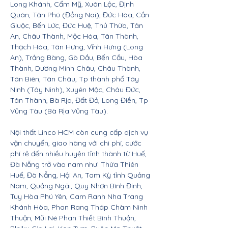
Long Khánh, Cẩm Mỹ, Xuân Lộc, Định
Quán, Tân Phú (Đồng Nai), Đức Hòa, Cần
Giuộc, Bến Lức, Đức Huệ, Thủ Thừa, Tân
An, Châu Thành, Mộc Hóa, Tân Thành,
Thạch Hóa, Tân Hưng, Vĩnh Hưng (Long
An), Trảng Bàng, Gò Dầu, Bến Cầu, Hòa
Thành, Dương Minh Châu, Châu Thành,
Tân Biên, Tân Châu, Tp thành phố Tây
Ninh (Tây Ninh), Xuyên Mộc, Châu Đức,
Tân Thành, Bà Rịa, Đất Đỏ, Long Điền, Tp
Vũng Tàu (Bà Rịa Vũng Tàu).
Nội thất Linco HCM còn cung cấp dịch vụ
vận chuyển, giao hàng với chi phí, cước
phí rẻ đến nhiều huyện tỉnh thành từ Huế,
Đà Nẵng trở vào nam như: Thừa Thiên
Huế, Đà Nẵng, Hội An, Tam Kỳ tỉnh Quảng
Nam, Quảng Ngãi, Quy Nhơn Bình Định,
Tuy Hòa Phú Yên, Cam Ranh Nha Trang
Khánh Hòa, Phan Rang Tháp Chàm Ninh
Thuận, Mũi Né Phan Thiết Bình Thuận,