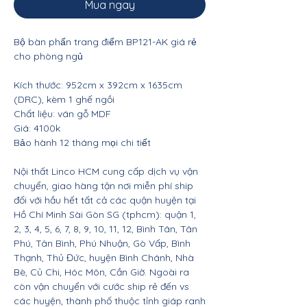
Mua ngay
Bộ bàn phấn trang điểm BP121-AK giá rẻ
cho phòng ngủ
Kích thước: 952cm x 392cm x 1635cm
(DRC), kèm 1 ghế ngồi
Chất liệu: ván gỗ MDF
Giá: 4100k
Bảo hành 12 tháng mọi chi tiết
Nội thất Linco HCM cung cấp dịch vụ vận
chuyển, giao hàng tận nơi miễn phí ship
đối với hầu hết tất cả các quận huyện tại
Hồ Chí Minh Sài Gòn SG (tphcm): quận 1,
2, 3, 4, 5, 6, 7, 8, 9, 10, 11, 12, Bình Tân, Tân
Phú, Tân Bình, Phú Nhuận, Gò Vấp, Bình
Thạnh, Thủ Đức, huyện Bình Chánh, Nhà
Bè, Củ Chi, Hóc Môn, Cần Giờ. Ngoài ra
còn vận chuyển với cước ship rẻ đến vs
các huyện, thành phố thuộc tỉnh giáp ranh