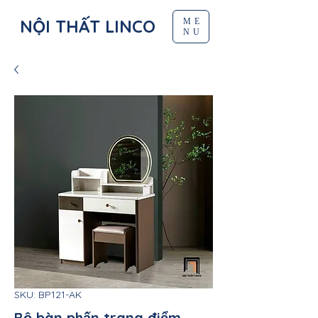
NỘI THẤT LINCO
ME
NU
SKU: BP121-AK
Bộ bàn phấn trang điểm