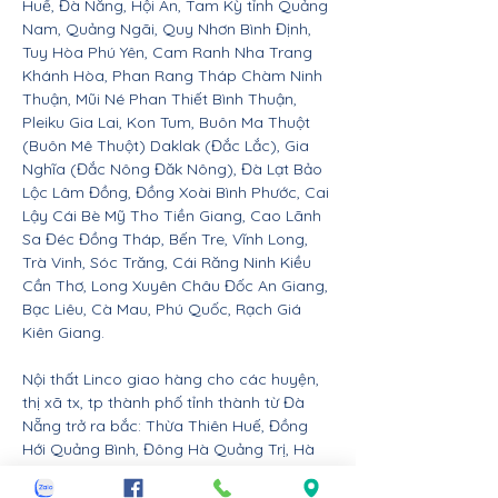
Huế, Đà Nẵng, Hội An, Tam Kỳ tỉnh Quảng
Nam, Quảng Ngãi, Quy Nhơn Bình Định,
Tuy Hòa Phú Yên, Cam Ranh Nha Trang
Khánh Hòa, Phan Rang Tháp Chàm Ninh
Thuận, Mũi Né Phan Thiết Bình Thuận,
Pleiku Gia Lai, Kon Tum, Buôn Ma Thuột
(Buôn Mê Thuột) Daklak (Đắc Lắc), Gia
Nghĩa (Đắc Nông Đăk Nông), Đà Lạt Bảo
Lộc Lâm Đồng, Đồng Xoài Bình Phước, Cai
Lậy Cái Bè Mỹ Tho Tiền Giang, Cao Lãnh
Sa Đéc Đồng Tháp, Bến Tre, Vĩnh Long,
Trà Vinh, Sóc Trăng, Cái Răng Ninh Kiều
Cần Thơ, Long Xuyên Châu Đốc An Giang,
Bạc Liêu, Cà Mau, Phú Quốc, Rạch Giá
Kiên Giang.
Nội thất Linco giao hàng cho các huyện,
thị xã tx, tp thành phố tỉnh thành từ Đà
Nẵng trở ra bắc: Thừa Thiên Huế, Đồng
Hới Quảng Bình, Đông Hà Quảng Trị, Hà
Tĩnh, Vinh Nghệ An, Thanh Hóa, Tam Điệp
Ninh Bình, Nam Định, Thái Bình, Phủ Lý Hà