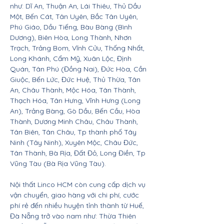
như: Dĩ An, Thuận An, Lái Thiêu, Thủ Dầu
Một, Bến Cát, Tân Uyên, Bắc Tân Uyên,
Phú Giáo, Dầu Tiếng, Bàu Bàng (Bình
Dương), Biên Hòa, Long Thành, Nhơn
Trạch, Trảng Bom, Vĩnh Cửu, Thống Nhất,
Long Khánh, Cẩm Mỹ, Xuân Lộc, Định
Quán, Tân Phú (Đồng Nai), Đức Hòa, Cần
Giuộc, Bến Lức, Đức Huệ, Thủ Thừa, Tân
An, Châu Thành, Mộc Hóa, Tân Thành,
Thạch Hóa, Tân Hưng, Vĩnh Hưng (Long
An), Trảng Bàng, Gò Dầu, Bến Cầu, Hòa
Thành, Dương Minh Châu, Châu Thành,
Tân Biên, Tân Châu, Tp thành phố Tây
Ninh (Tây Ninh), Xuyên Mộc, Châu Đức,
Tân Thành, Bà Rịa, Đất Đỏ, Long Điền, Tp
Vũng Tàu (Bà Rịa Vũng Tàu).
Nội thất Linco HCM còn cung cấp dịch vụ
vận chuyển, giao hàng với chi phí, cước
phí rẻ đến nhiều huyện tỉnh thành từ Huế,
Đà Nẵng trở vào nam như: Thừa Thiên