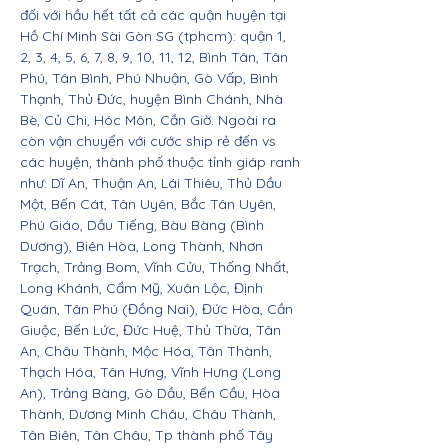
đối với hầu hết tất cả các quận huyện tại
Hồ Chí Minh Sài Gòn SG (tphcm): quận 1,
2, 3, 4, 5, 6, 7, 8, 9, 10, 11, 12, Bình Tân, Tân
Phú, Tân Bình, Phú Nhuận, Gò Vấp, Bình
Thạnh, Thủ Đức, huyện Bình Chánh, Nhà
Bè, Củ Chi, Hóc Môn, Cần Giờ. Ngoài ra
còn vận chuyển với cước ship rẻ đến vs
các huyện, thành phố thuộc tỉnh giáp ranh
như: Dĩ An, Thuận An, Lái Thiêu, Thủ Dầu
Một, Bến Cát, Tân Uyên, Bắc Tân Uyên,
Phú Giáo, Dầu Tiếng, Bàu Bàng (Bình
Dương), Biên Hòa, Long Thành, Nhơn
Trạch, Trảng Bom, Vĩnh Cửu, Thống Nhất,
Long Khánh, Cẩm Mỹ, Xuân Lộc, Định
Quán, Tân Phú (Đồng Nai), Đức Hòa, Cần
Giuộc, Bến Lức, Đức Huệ, Thủ Thừa, Tân
An, Châu Thành, Mộc Hóa, Tân Thành,
Thạch Hóa, Tân Hưng, Vĩnh Hưng (Long
An), Trảng Bàng, Gò Dầu, Bến Cầu, Hòa
Thành, Dương Minh Châu, Châu Thành,
Tân Biên, Tân Châu, Tp thành phố Tây