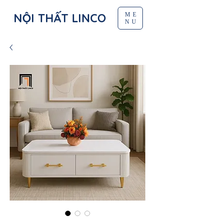
NỘI THẤT LINCO
ME
NU