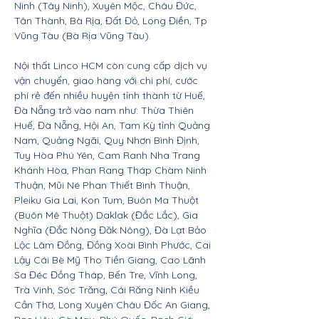
Ninh (Tây Ninh), Xuyên Mộc, Châu Đức,
Tân Thành, Bà Rịa, Đất Đỏ, Long Điền, Tp
Vũng Tàu (Bà Rịa Vũng Tàu).
Nội thất Linco HCM còn cung cấp dịch vụ
vận chuyển, giao hàng với chi phí, cước
phí rẻ đến nhiều huyện tỉnh thành từ Huế,
Đà Nẵng trở vào nam như: Thừa Thiên
Huế, Đà Nẵng, Hội An, Tam Kỳ tỉnh Quảng
Nam, Quảng Ngãi, Quy Nhơn Bình Định,
Tuy Hòa Phú Yên, Cam Ranh Nha Trang
Khánh Hòa, Phan Rang Tháp Chàm Ninh
Thuận, Mũi Né Phan Thiết Bình Thuận,
Pleiku Gia Lai, Kon Tum, Buôn Ma Thuột
(Buôn Mê Thuột) Daklak (Đắc Lắc), Gia
Nghĩa (Đắc Nông Đăk Nông), Đà Lạt Bảo
Lộc Lâm Đồng, Đồng Xoài Bình Phước, Cai
Lậy Cái Bè Mỹ Tho Tiền Giang, Cao Lãnh
Sa Đéc Đồng Tháp, Bến Tre, Vĩnh Long,
Trà Vinh, Sóc Trăng, Cái Răng Ninh Kiều
Cần Thơ, Long Xuyên Châu Đốc An Giang,