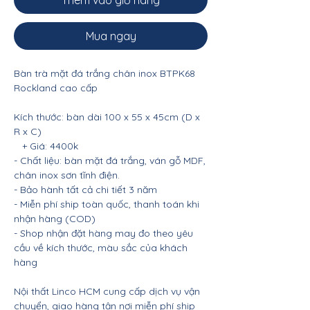
Thêm vào giỏ hàng
Mua ngay
Bàn trà mặt đá trắng chân inox BTPK68
Rockland cao cấp
Kích thước: bàn dài 100 x 55 x 45cm (D x
R x C)
+ Giá: 4400k
- Chất liệu: bàn mặt đá trắng, ván gỗ MDF,
chân inox sơn tĩnh điện.
- Bảo hành tất cả chi tiết 3 năm
- Miễn phí ship toàn quốc, thanh toán khi
nhận hàng (COD)
- Shop nhận đặt hàng may đo theo yêu
cầu về kích thước, màu sắc của khách
hàng
Nội thất Linco HCM cung cấp dịch vụ vận
chuyển, giao hàng tận nơi miễn phí ship