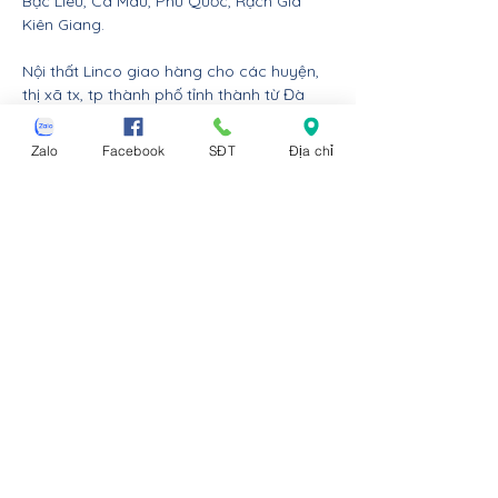
Bạc Liêu, Cà Mau, Phú Quốc, Rạch Giá
Kiên Giang.
Nội thất Linco giao hàng cho các huyện,
thị xã tx, tp thành phố tỉnh thành từ Đà
Nẵng trở ra bắc: Thừa Thiên Huế, Đồng
Hới Quảng Bình, Đông Hà Quảng Trị, Hà
Zalo
Facebook
SĐT
Địa chỉ
Tĩnh, Vinh Nghệ An, Thanh Hóa, Tam Điệp
Ninh Bình, Nam Định, Thái Bình, Phủ Lý Hà
Nam, Hưng Yên, quận Đồ Sơn Dương Kinh
Hải An Hồng Bàng Kiến An Lê Chân Ngô
Quyền và huyện An Dương An Lão Kiến
Thụy Thủy Nguyên Tiên Lãng Vĩnh Bảo
Hải Phòng, Hạ Long Cẩm Phả Uông Bí
Móng Cái Đông Triều Quảng Yên Vân Đồn
Tiên Yên Đầm Hả Hải Hà Bình Liêu Ba Chẽ
Cô Tô Quảng Ninh, Lạng Sơn, Bắc Kạn,
Cao Bằng, Hà Giang, Tuyên Quang, Sông
Công Thái Nguyên, Việt Trì Phú Thọ, Bắc
Giang, Phúc Yên Vĩnh Yên Vĩnh Phúc, Sa Pa
Lào Cai, Sơn La, Lai Châu, Hòa Bình,
Mường Lay Điện Biên Phủ, Nghĩa Lộ Yên