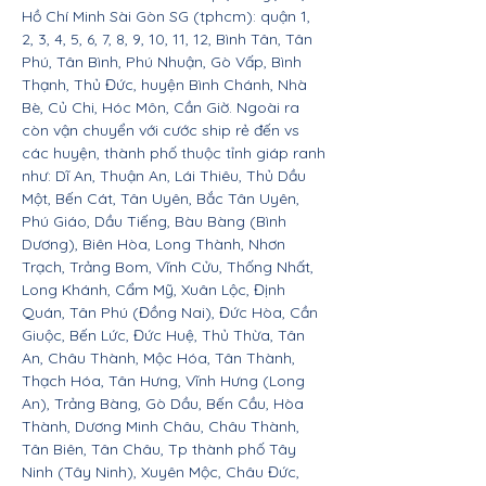
Hồ Chí Minh Sài Gòn SG (tphcm): quận 1,
2, 3, 4, 5, 6, 7, 8, 9, 10, 11, 12, Bình Tân, Tân
Phú, Tân Bình, Phú Nhuận, Gò Vấp, Bình
Thạnh, Thủ Đức, huyện Bình Chánh, Nhà
Bè, Củ Chi, Hóc Môn, Cần Giờ. Ngoài ra
còn vận chuyển với cước ship rẻ đến vs
các huyện, thành phố thuộc tỉnh giáp ranh
như: Dĩ An, Thuận An, Lái Thiêu, Thủ Dầu
Một, Bến Cát, Tân Uyên, Bắc Tân Uyên,
Phú Giáo, Dầu Tiếng, Bàu Bàng (Bình
Dương), Biên Hòa, Long Thành, Nhơn
Trạch, Trảng Bom, Vĩnh Cửu, Thống Nhất,
Long Khánh, Cẩm Mỹ, Xuân Lộc, Định
Quán, Tân Phú (Đồng Nai), Đức Hòa, Cần
Giuộc, Bến Lức, Đức Huệ, Thủ Thừa, Tân
An, Châu Thành, Mộc Hóa, Tân Thành,
Thạch Hóa, Tân Hưng, Vĩnh Hưng (Long
An), Trảng Bàng, Gò Dầu, Bến Cầu, Hòa
Thành, Dương Minh Châu, Châu Thành,
Tân Biên, Tân Châu, Tp thành phố Tây
Ninh (Tây Ninh), Xuyên Mộc, Châu Đức,