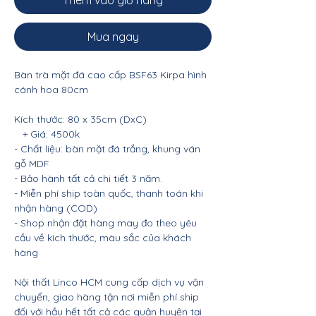
Thêm vào giỏ hàng
Mua ngay
Bàn trà mặt đá cao cấp BSF63 Kirpa hình
cánh hoa 80cm
Kích thước: 80 x 35cm (DxC)
+ Giá: 4500k
- Chất liệu: bàn mặt đá trắng, khung ván
gỗ MDF
- Bảo hành tất cả chi tiết 3 năm.
- Miễn phí ship toàn quốc, thanh toán khi
nhận hàng (COD)
- Shop nhận đặt hàng may đo theo yêu
cầu về kích thước, màu sắc của khách
hàng
Nội thất Linco HCM cung cấp dịch vụ vận
chuyển, giao hàng tận nơi miễn phí ship
đối với hầu hết tất cả các quận huyện tại