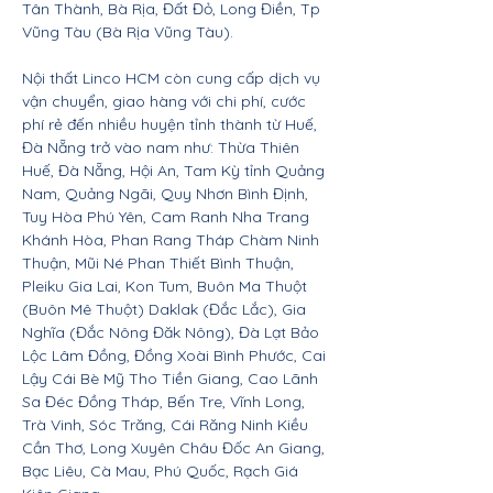
Tân Thành, Bà Rịa, Đất Đỏ, Long Điền, Tp
Vũng Tàu (Bà Rịa Vũng Tàu).
Nội thất Linco HCM còn cung cấp dịch vụ
vận chuyển, giao hàng với chi phí, cước
phí rẻ đến nhiều huyện tỉnh thành từ Huế,
Đà Nẵng trở vào nam như: Thừa Thiên
Huế, Đà Nẵng, Hội An, Tam Kỳ tỉnh Quảng
Nam, Quảng Ngãi, Quy Nhơn Bình Định,
Tuy Hòa Phú Yên, Cam Ranh Nha Trang
Khánh Hòa, Phan Rang Tháp Chàm Ninh
Thuận, Mũi Né Phan Thiết Bình Thuận,
Pleiku Gia Lai, Kon Tum, Buôn Ma Thuột
(Buôn Mê Thuột) Daklak (Đắc Lắc), Gia
Nghĩa (Đắc Nông Đăk Nông), Đà Lạt Bảo
Lộc Lâm Đồng, Đồng Xoài Bình Phước, Cai
Lậy Cái Bè Mỹ Tho Tiền Giang, Cao Lãnh
Sa Đéc Đồng Tháp, Bến Tre, Vĩnh Long,
Trà Vinh, Sóc Trăng, Cái Răng Ninh Kiều
Cần Thơ, Long Xuyên Châu Đốc An Giang,
Bạc Liêu, Cà Mau, Phú Quốc, Rạch Giá