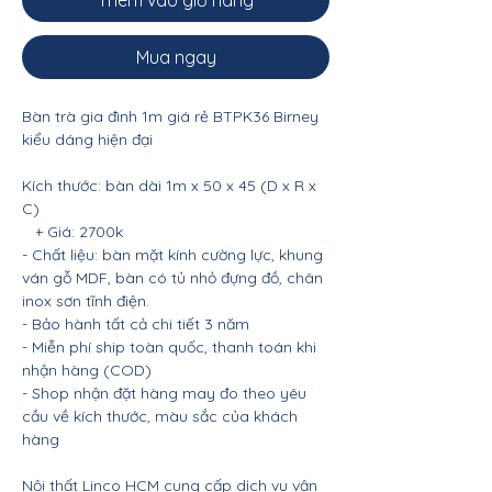
Thêm vào giỏ hàng
Mua ngay
Bàn trà gia đình 1m giá rẻ BTPK36 Birney
kiểu dáng hiện đại
Kích thước: bàn dài 1m x 50 x 45 (D x R x
C)
+ Giá: 2700k
- Chất liệu: bàn mặt kính cường lực, khung
ván gỗ MDF, bàn có tủ nhỏ đựng đồ, chân
inox sơn tĩnh điện.
- Bảo hành tất cả chi tiết 3 năm
- Miễn phí ship toàn quốc, thanh toán khi
nhận hàng (COD)
- Shop nhận đặt hàng may đo theo yêu
cầu về kích thước, màu sắc của khách
hàng
Nội thất Linco HCM cung cấp dịch vụ vận