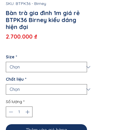
SKU: BTPK36 - Birney
Bàn trà gia đình 1m giá rẻ
BTPK36 Birney kiểu dáng
hiện đại
Giá
2.700.000 ₫
Size
*
Chất liệu
*
Số lượng
*