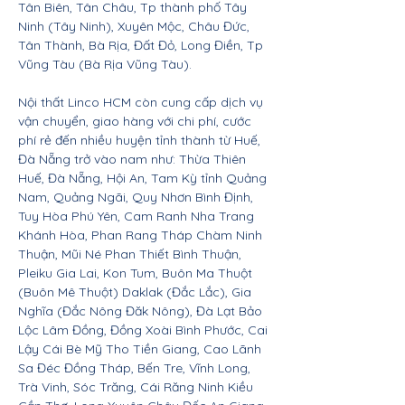
Tân Biên, Tân Châu, Tp thành phố Tây
Ninh (Tây Ninh), Xuyên Mộc, Châu Đức,
Tân Thành, Bà Rịa, Đất Đỏ, Long Điền, Tp
Vũng Tàu (Bà Rịa Vũng Tàu).
Nội thất Linco HCM còn cung cấp dịch vụ
vận chuyển, giao hàng với chi phí, cước
phí rẻ đến nhiều huyện tỉnh thành từ Huế,
Đà Nẵng trở vào nam như: Thừa Thiên
Huế, Đà Nẵng, Hội An, Tam Kỳ tỉnh Quảng
Nam, Quảng Ngãi, Quy Nhơn Bình Định,
Tuy Hòa Phú Yên, Cam Ranh Nha Trang
Khánh Hòa, Phan Rang Tháp Chàm Ninh
Thuận, Mũi Né Phan Thiết Bình Thuận,
Pleiku Gia Lai, Kon Tum, Buôn Ma Thuột
(Buôn Mê Thuột) Daklak (Đắc Lắc), Gia
Nghĩa (Đắc Nông Đăk Nông), Đà Lạt Bảo
Lộc Lâm Đồng, Đồng Xoài Bình Phước, Cai
Lậy Cái Bè Mỹ Tho Tiền Giang, Cao Lãnh
Sa Đéc Đồng Tháp, Bến Tre, Vĩnh Long,
Trà Vinh, Sóc Trăng, Cái Răng Ninh Kiều