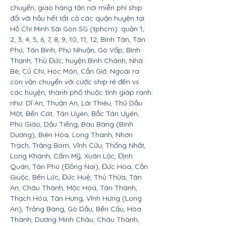
chuyển, giao hàng tận nơi miễn phí ship
đối với hầu hết tất cả các quận huyện tại
Hồ Chí Minh Sài Gòn SG (tphcm): quận 1,
2, 3, 4, 5, 6, 7, 8, 9, 10, 11, 12, Bình Tân, Tân
Phú, Tân Bình, Phú Nhuận, Gò Vấp, Bình
Thạnh, Thủ Đức, huyện Bình Chánh, Nhà
Bè, Củ Chi, Hóc Môn, Cần Giờ. Ngoài ra
còn vận chuyển với cước ship rẻ đến vs
các huyện, thành phố thuộc tỉnh giáp ranh
như: Dĩ An, Thuận An, Lái Thiêu, Thủ Dầu
Một, Bến Cát, Tân Uyên, Bắc Tân Uyên,
Phú Giáo, Dầu Tiếng, Bàu Bàng (Bình
Dương), Biên Hòa, Long Thành, Nhơn
Trạch, Trảng Bom, Vĩnh Cửu, Thống Nhất,
Long Khánh, Cẩm Mỹ, Xuân Lộc, Định
Quán, Tân Phú (Đồng Nai), Đức Hòa, Cần
Giuộc, Bến Lức, Đức Huệ, Thủ Thừa, Tân
An, Châu Thành, Mộc Hóa, Tân Thành,
Thạch Hóa, Tân Hưng, Vĩnh Hưng (Long
An), Trảng Bàng, Gò Dầu, Bến Cầu, Hòa
Thành, Dương Minh Châu, Châu Thành,