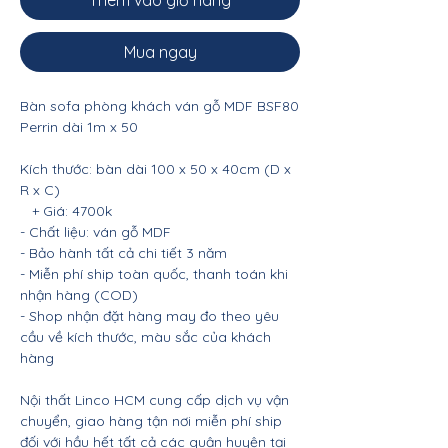
Thêm vào giỏ hàng
Mua ngay
Bàn sofa phòng khách ván gỗ MDF BSF80
Perrin dài 1m x 50
Kích thước: bàn dài 100 x 50 x 40cm (D x
R x C)
+ Giá: 4700k
- Chất liệu: ván gỗ MDF
- Bảo hành tất cả chi tiết 3 năm
- Miễn phí ship toàn quốc, thanh toán khi
nhận hàng (COD)
- Shop nhận đặt hàng may đo theo yêu
cầu về kích thước, màu sắc của khách
hàng
Nội thất Linco HCM cung cấp dịch vụ vận
chuyển, giao hàng tận nơi miễn phí ship
đối với hầu hết tất cả các quận huyện tại