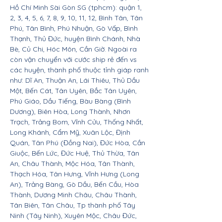
Hồ Chí Minh Sài Gòn SG (tphcm): quận 1,
2, 3, 4, 5, 6, 7, 8, 9, 10, 11, 12, Bình Tân, Tân
Phú, Tân Bình, Phú Nhuận, Gò Vấp, Bình
Thạnh, Thủ Đức, huyện Bình Chánh, Nhà
Bè, Củ Chi, Hóc Môn, Cần Giờ. Ngoài ra
còn vận chuyển với cước ship rẻ đến vs
các huyện, thành phố thuộc tỉnh giáp ranh
như: Dĩ An, Thuận An, Lái Thiêu, Thủ Dầu
Một, Bến Cát, Tân Uyên, Bắc Tân Uyên,
Phú Giáo, Dầu Tiếng, Bàu Bàng (Bình
Dương), Biên Hòa, Long Thành, Nhơn
Trạch, Trảng Bom, Vĩnh Cửu, Thống Nhất,
Long Khánh, Cẩm Mỹ, Xuân Lộc, Định
Quán, Tân Phú (Đồng Nai), Đức Hòa, Cần
Giuộc, Bến Lức, Đức Huệ, Thủ Thừa, Tân
An, Châu Thành, Mộc Hóa, Tân Thành,
Thạch Hóa, Tân Hưng, Vĩnh Hưng (Long
An), Trảng Bàng, Gò Dầu, Bến Cầu, Hòa
Thành, Dương Minh Châu, Châu Thành,
Tân Biên, Tân Châu, Tp thành phố Tây
Ninh (Tây Ninh), Xuyên Mộc, Châu Đức,