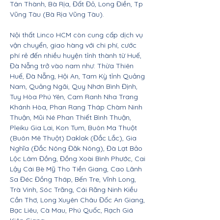
Tân Thành, Bà Rịa, Đất Đỏ, Long Điền, Tp
Vũng Tàu (Bà Rịa Vũng Tàu).
Nội thất Linco HCM còn cung cấp dịch vụ
vận chuyển, giao hàng với chi phí, cước
phí rẻ đến nhiều huyện tỉnh thành từ Huế,
Đà Nẵng trở vào nam như: Thừa Thiên
Huế, Đà Nẵng, Hội An, Tam Kỳ tỉnh Quảng
Nam, Quảng Ngãi, Quy Nhơn Bình Định,
Tuy Hòa Phú Yên, Cam Ranh Nha Trang
Khánh Hòa, Phan Rang Tháp Chàm Ninh
Thuận, Mũi Né Phan Thiết Bình Thuận,
Pleiku Gia Lai, Kon Tum, Buôn Ma Thuột
(Buôn Mê Thuột) Daklak (Đắc Lắc), Gia
Nghĩa (Đắc Nông Đăk Nông), Đà Lạt Bảo
Lộc Lâm Đồng, Đồng Xoài Bình Phước, Cai
Lậy Cái Bè Mỹ Tho Tiền Giang, Cao Lãnh
Sa Đéc Đồng Tháp, Bến Tre, Vĩnh Long,
Trà Vinh, Sóc Trăng, Cái Răng Ninh Kiều
Cần Thơ, Long Xuyên Châu Đốc An Giang,
Bạc Liêu, Cà Mau, Phú Quốc, Rạch Giá