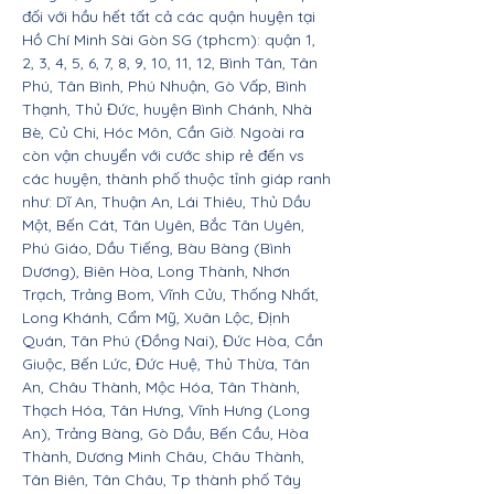
đối với hầu hết tất cả các quận huyện tại
Hồ Chí Minh Sài Gòn SG (tphcm): quận 1,
2, 3, 4, 5, 6, 7, 8, 9, 10, 11, 12, Bình Tân, Tân
Phú, Tân Bình, Phú Nhuận, Gò Vấp, Bình
Thạnh, Thủ Đức, huyện Bình Chánh, Nhà
Bè, Củ Chi, Hóc Môn, Cần Giờ. Ngoài ra
còn vận chuyển với cước ship rẻ đến vs
các huyện, thành phố thuộc tỉnh giáp ranh
như: Dĩ An, Thuận An, Lái Thiêu, Thủ Dầu
Một, Bến Cát, Tân Uyên, Bắc Tân Uyên,
Phú Giáo, Dầu Tiếng, Bàu Bàng (Bình
Dương), Biên Hòa, Long Thành, Nhơn
Trạch, Trảng Bom, Vĩnh Cửu, Thống Nhất,
Long Khánh, Cẩm Mỹ, Xuân Lộc, Định
Quán, Tân Phú (Đồng Nai), Đức Hòa, Cần
Giuộc, Bến Lức, Đức Huệ, Thủ Thừa, Tân
An, Châu Thành, Mộc Hóa, Tân Thành,
Thạch Hóa, Tân Hưng, Vĩnh Hưng (Long
An), Trảng Bàng, Gò Dầu, Bến Cầu, Hòa
Thành, Dương Minh Châu, Châu Thành,
Tân Biên, Tân Châu, Tp thành phố Tây