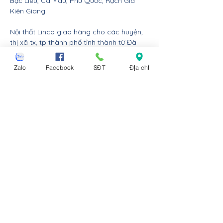
Bạc Liêu, Cà Mau, Phú Quốc, Rạch Giá
Kiên Giang.
Nội thất Linco giao hàng cho các huyện,
thị xã tx, tp thành phố tỉnh thành từ Đà
Nẵng trở ra bắc: Thừa Thiên Huế, Đồng
Hới Quảng Bình, Đông Hà Quảng Trị, Hà
Zalo
Facebook
SĐT
Địa chỉ
Tĩnh, Vinh Nghệ An, Thanh Hóa, Tam Điệp
Ninh Bình, Nam Định, Thái Bình, Phủ Lý Hà
Nam, Hưng Yên, quận Đồ Sơn Dương Kinh
Hải An Hồng Bàng Kiến An Lê Chân Ngô
Quyền và huyện An Dương An Lão Kiến
Thụy Thủy Nguyên Tiên Lãng Vĩnh Bảo
Hải Phòng, Hạ Long Cẩm Phả Uông Bí
Móng Cái Đông Triều Quảng Yên Vân Đồn
Tiên Yên Đầm Hả Hải Hà Bình Liêu Ba Chẽ
Cô Tô Quảng Ninh, Lạng Sơn, Bắc Kạn,
Cao Bằng, Hà Giang, Tuyên Quang, Sông
Công Thái Nguyên, Việt Trì Phú Thọ, Bắc
Giang, Phúc Yên Vĩnh Yên Vĩnh Phúc, Sa Pa
Lào Cai, Sơn La, Lai Châu, Hòa Bình,
Mường Lay Điện Biên Phủ, Nghĩa Lộ Yên