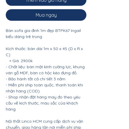
Thêm vào giỏ hàng
Mua ngay
Bàn sofa gia đình 1m đẹp BTPK67 Ingail
kiểu dáng trẻ trung
Kích thước: bàn dài 1m x 50 x 45 (D x R x
C)
+ Giá: 2900k
- Chất liệu: bàn mặt kính cường lực, khung
ván gỗ MDF, bàn có hộc kéo đựng đồ.
- Bảo hành tất cả chi tiết 3 năm
- Miễn phí ship toàn quốc, thanh toán khi
nhận hàng (COD)
- Shop nhận đặt hàng may đo theo yêu
cầu về kích thước, màu sắc của khách
hàng
Nội thất Linco HCM cung cấp dịch vụ vận
chuyển, giao hàng tận nơi miễn phí ship