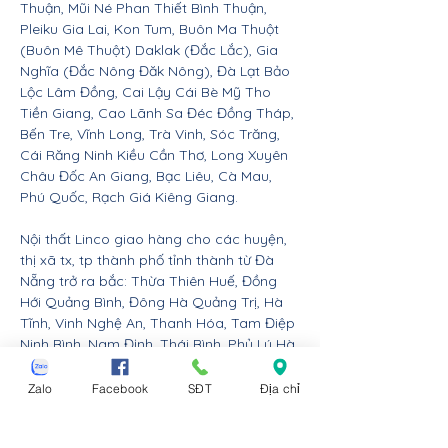
Thuận, Mũi Né Phan Thiết Bình Thuận,
Pleiku Gia Lai, Kon Tum, Buôn Ma Thuột
(Buôn Mê Thuột) Daklak (Đắc Lắc), Gia
Nghĩa (Đắc Nông Đăk Nông), Đà Lạt Bảo
Lộc Lâm Đồng, Cai Lậy Cái Bè Mỹ Tho
Tiền Giang, Cao Lãnh Sa Đéc Đồng Tháp,
Bến Tre, Vĩnh Long, Trà Vinh, Sóc Trăng,
Cái Răng Ninh Kiều Cần Thơ, Long Xuyên
Châu Đốc An Giang, Bạc Liêu, Cà Mau,
Phú Quốc, Rạch Giá Kiêng Giang.
Nội thất Linco giao hàng cho các huyện,
thị xã tx, tp thành phố tỉnh thành từ Đà
Nẵng trở ra bắc: Thừa Thiên Huế, Đồng
Hới Quảng Bình, Đông Hà Quảng Trị, Hà
Tĩnh, Vinh Nghệ An, Thanh Hóa, Tam Điệp
Ninh Bình, Nam Định, Thái Bình, Phủ Lý Hà
Nam, Hưng Yên, quận Đồ Sơn Dương Kinh
Hải An Hồng Bàng Kiến An Lê Chân Ngô
Zalo
Facebook
SĐT
Địa chỉ
Quyền và huyện An Dương An Lão Kiến
Thụy Thủy Nguyên Tiên Lãng Vĩnh Bảo