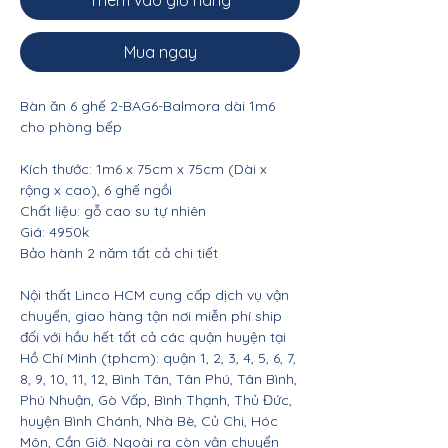
Thêm vào giỏ hàng
Mua ngay
Bàn ăn 6 ghế 2-BAG6-Balmora dài 1m6
cho phòng bếp
Kích thước: 1m6 x 75cm x 75cm (Dài x
rộng x cao), 6 ghế ngồi
Chất liệu: gỗ cao su tự nhiên
Giá: 4950k
Bảo hành 2 năm tất cả chi tiết
Nội thất Linco HCM cung cấp dịch vụ vận
chuyển, giao hàng tận nơi miễn phí ship
đối với hầu hết tất cả các quận huyện tại
Hồ Chí Minh (tphcm): quận 1, 2, 3, 4, 5, 6, 7,
8, 9, 10, 11, 12, Bình Tân, Tân Phú, Tân Bình,
Phú Nhuận, Gò Vấp, Bình Thạnh, Thủ Đức,
huyện Bình Chánh, Nhà Bè, Củ Chi, Hóc
Môn, Cần Giờ. Ngoài ra còn vận chuyển