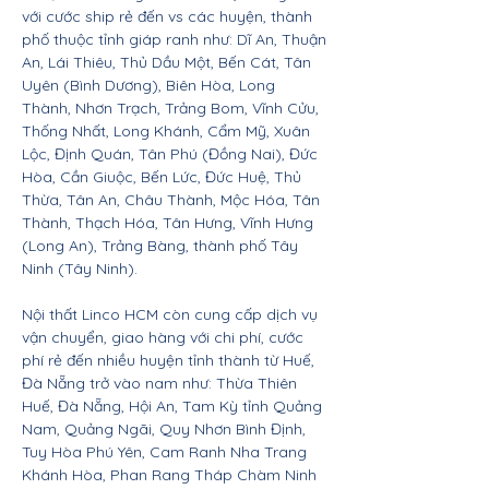
với cước ship rẻ đến vs các huyện, thành
phố thuộc tỉnh giáp ranh như: Dĩ An, Thuận
An, Lái Thiêu, Thủ Dầu Một, Bến Cát, Tân
Uyên (Bình Dương), Biên Hòa, Long
Thành, Nhơn Trạch, Trảng Bom, Vĩnh Cửu,
Thống Nhất, Long Khánh, Cẩm Mỹ, Xuân
Lộc, Định Quán, Tân Phú (Đồng Nai), Đức
Hòa, Cần Giuộc, Bến Lức, Đức Huệ, Thủ
Thừa, Tân An, Châu Thành, Mộc Hóa, Tân
Thành, Thạch Hóa, Tân Hưng, Vĩnh Hưng
(Long An), Trảng Bàng, thành phố Tây
Ninh (Tây Ninh).
Nội thất Linco HCM còn cung cấp dịch vụ
vận chuyển, giao hàng với chi phí, cước
phí rẻ đến nhiều huyện tỉnh thành từ Huế,
Đà Nẵng trở vào nam như: Thừa Thiên
Huế, Đà Nẵng, Hội An, Tam Kỳ tỉnh Quảng
Nam, Quảng Ngãi, Quy Nhơn Bình Định,
Tuy Hòa Phú Yên, Cam Ranh Nha Trang
Khánh Hòa, Phan Rang Tháp Chàm Ninh