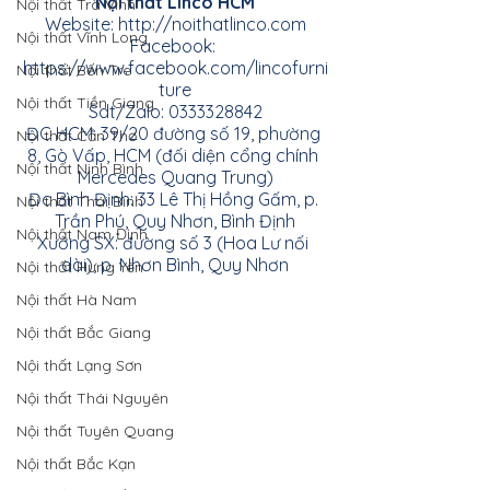
Nội thất Linco HCM
Nội thất Trà Vinh
Website:
http://noithatlinco.com
Nội thất Vĩnh Long
Facebook:
https://www.facebook.com/lincofurni
Nội thất Bến Tre
ture
Nội thất Tiền Giang
Sdt/Zalo: 0333328842
ĐC HCM: 39/20 đường số 19, phường 
Nội thất Cần Thơ
8, Gò Vấp, HCM (đối diện cổng chính 
Nội thất Ninh Bình
Mercedes Quang Trung)
Đc Bình Định: 33 Lê Thị Hồng Gấm, p. 
Nội thất Thái Bình
Trần Phú, Quy Nhơn, Bình Định
Nội thất Nam Định
Xưởng SX: đường số 3 (Hoa Lư nối 
dài), p. Nhơn Bình, Quy Nhơn
Nội thất Hưng Yên
Nội thất Hà Nam
Nội thất Bắc Giang
Nội thất Lạng Sơn
Nội thất Thái Nguyên
Nội thất Tuyên Quang
Nội thất Bắc Kạn