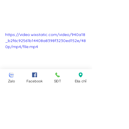
https://video.wixstatic.com/video/940a18
_b2f6c92561b14408a8398f3230ed152e/48
0p/mp4/file.mp4
Zalo
Facebook
SĐT
Địa chỉ
Thẻ:
ghế sofa Sông Cầu
ghế salon Sông Cầu
ghế sopha Sông Cầu
sofa văng Sông Cầu
sofa bed Sông Cầu
sofa giường Sông Cầu
sofa góc L Sông Cầu
sofa băng Sông Cầu
ghế sa lông nệm Sông Cầu
ghế sofa nhỏ gọn Sông Cầu
bộ bàn ghế sofa Sông Cầu
bàn ghế phòng khách Sông Cầu