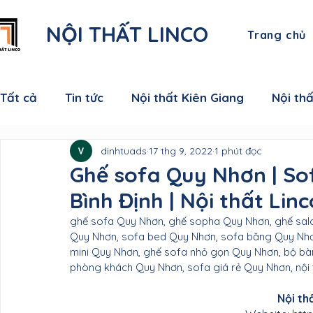
NỘI THẤT LINCO
Trang chủ
Tất cả
Tin tức
Nội thất Kiên Giang
Nội th
dinhtuads
17 thg 9, 2022
1 phút đọc
Nội thất Cà Mau
Nội thất Đồng Tháp
Nội
Ghế sofa Quy Nhơn | S
Bình Định | Nội thất Linc
Nội thất Sóc Trăng
Nội thất Hậu Giang
N
ghế sofa Quy Nhơn, ghế sopha Quy Nhơn, ghế sal
Quy Nhơn, sofa bed Quy Nhơn, sofa băng Quy Nhơ
mini Quy Nhơn, ghế sofa nhỏ gọn Quy Nhơn, bộ bà
Nội thất Vĩnh Long
Nội thất Bến Tre
Nội 
phòng khách Quy Nhơn, sofa giá rẻ Quy Nhơn, nội t
Nội th