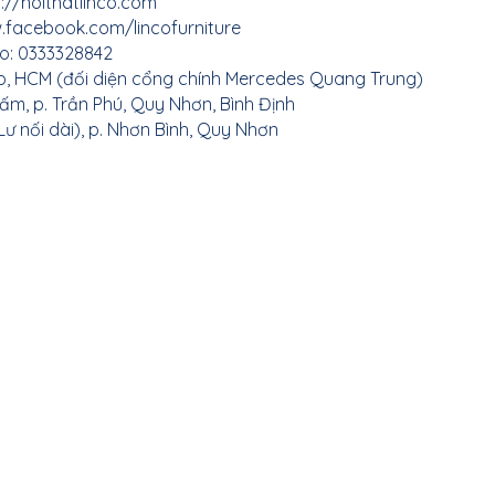
://noithatlinco.com
thất Thái Bình
.facebook.com/lincofurniture
o: 0333328842
p, HCM (đối diện cổng chính Mercedes Quang Trung)
i thất Hà Nam
ấm, p. Trần Phú, Quy Nhơn, Bình Định
ư nối dài), p. Nhơn Bình, Quy Nhơn
i thất Thái Nguyên
Nội thất Cao Bằng
ất Lai Châu
 thất Lào Cai