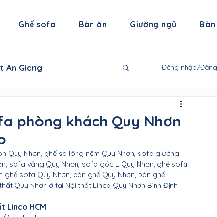
Ghế sofa
Bàn ăn
Giường ngủ
Bàn
ất An Giang
Đăng nhập/Đăng
 thất Bạc Liêu
ofa phòng khách Quy Nhơn
o
ội thất Trà Vinh
on Quy Nhơn, ghế sa lông nệm Quy Nhơn, sofa giường 
n, sofa văng Quy Nhơn, sofa góc L Quy Nhơn, ghế sofa 
n ghế sofa Quy Nhơn, bàn ghế Quy Nhơn, bàn ghế 
thất Tiền Giang
hất Quy Nhơn ở tại Nội thất Linco Quy Nhơn Bình Định
ất Linco HCM