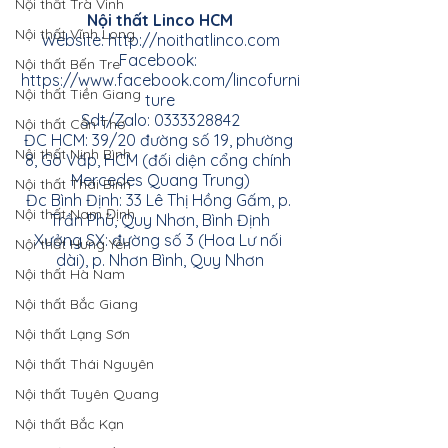
Nội thất Trà Vinh
Nội thất Linco HCM
Nội thất Vĩnh Long
Website:
http://noithatlinco.com
Facebook:
Nội thất Bến Tre
https://www.facebook.com/lincofurni
Nội thất Tiền Giang
ture
Sdt/Zalo: 0333328842
Nội thất Cần Thơ
ĐC HCM: 39/20 đường số 19, phường 
Nội thất Ninh Bình
8, Gò Vấp, HCM (đối diện cổng chính 
Mercedes Quang Trung)
Nội thất Thái Bình
Đc Bình Định: 33 Lê Thị Hồng Gấm, p. 
Nội thất Nam Định
Trần Phú, Quy Nhơn, Bình Định
Xưởng SX: đường số 3 (Hoa Lư nối 
Nội thất Hưng Yên
dài), p. Nhơn Bình, Quy Nhơn
Nội thất Hà Nam
Nội thất Bắc Giang
Nội thất Lạng Sơn
Nội thất Thái Nguyên
Nội thất Tuyên Quang
Nội thất Bắc Kạn