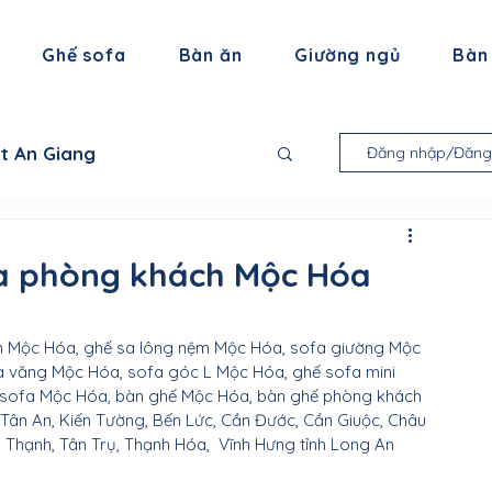
Ghế sofa
Bàn ăn
Giường ngủ
Bàn
ất An Giang
Đăng nhập/Đăng
 thất Bạc Liêu
fa phòng khách Mộc Hóa
ội thất Trà Vinh
n Mộc Hóa, ghế sa lông nệm Mộc Hóa, sofa giường Mộc 
 văng Mộc Hóa, sofa góc L Mộc Hóa, ghế sofa mini 
 sofa Mộc Hóa, bàn ghế Mộc Hóa, bàn ghế phòng khách 
thất Tiền Giang
 Tân An, Kiến Tường, Bến Lức, Cần Đước, Cần Giuộc, Châu 
Thạnh, Tân Trụ, Thạnh Hóa,  Vĩnh Hưng tỉnh Long An