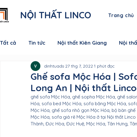
NỘI THẤT LINCO
Trang chủ
Tất cả
Tin tức
Nội thất Kiên Giang
Nội th
dinhtuads
27 thg 7, 2022
1 phút đọc
Nội thất Cà Mau
Nội thất Đồng Tháp
Nội
Ghế sofa Mộc Hóa | So
Long An | Nội thất Linco
Nội thất Sóc Trăng
Nội thất Hậu Giang
N
ghế sofa Mộc Hóa, ghế sopha Mộc Hóa, ghế salo
Hóa, sofa bed Mộc Hóa, sofa băng Mộc Hóa, sofa
Mộc Hóa, ghế sofa nhỏ gọn Mộc Hóa, bộ bàn ghế
Nội thất Vĩnh Long
Nội thất Bến Tre
Nội 
Mộc Hóa, sofa giá rẻ Mộc Hóa ở tại Nội thất Linco
Thành, Đức Hòa, Đức Huệ, Mộc Hóa, Tân Hưng, Tân 