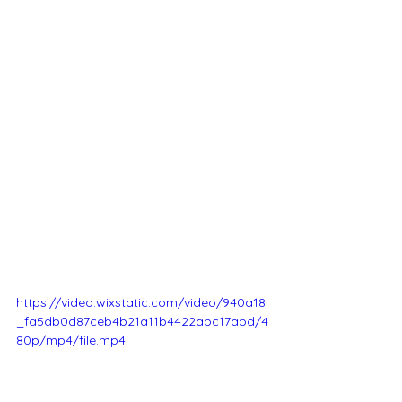
https://video.wixstatic.com/video/940a18
_fa5db0d87ceb4b21a11b4422abc17abd/4
80p/mp4/file.mp4