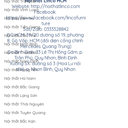
Nội thất Linco HCM
Nội thất Trà Vinh
Website:
http://noithatlinco.com
Nội thất Vĩnh Long
Facebook:
https://www.facebook.com/lincofurni
Nội thất Bến Tre
ture
Nội thất Tiền Giang
Sdt/Zalo: 0333328842
ĐC HCM: 39/20 đường số 19, phường 
Nội thất Cần Thơ
8, Gò Vấp, HCM (đối diện cổng chính 
Nội thất Ninh Bình
Mercedes Quang Trung)
Đc Bình Định: 33 Lê Thị Hồng Gấm, p. 
Nội thất Thái Bình
Trần Phú, Quy Nhơn, Bình Định
Nội thất Nam Định
Xưởng SX: đường số 3 (Hoa Lư nối 
dài), p. Nhơn Bình, Quy Nhơn
Nội thất Hưng Yên
Nội thất Hà Nam
Nội thất Bắc Giang
Nội thất Lạng Sơn
Nội thất Thái Nguyên
Nội thất Tuyên Quang
Nội thất Bắc Kạn