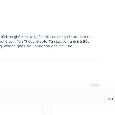
 Bắc
bàn ghế Kim Bôi
ghế sofa Lạc Sơn
ghế sofa Kim Bôi
n
ghế sofa Yên Thủy
ghế sofa Tân Lạc
bàn ghế Đà Bắc
g Sơn
bàn ghế Cao Phong
bàn ghế Mai Châu
Xem