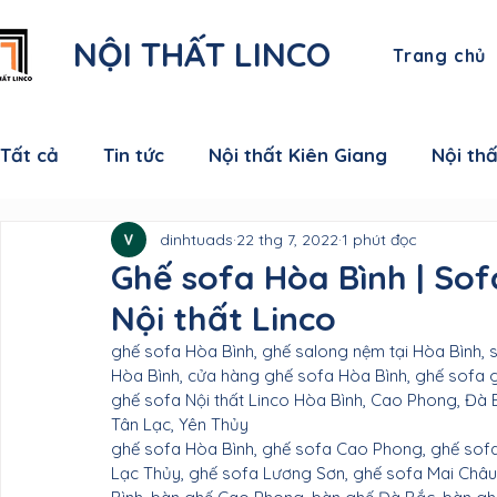
NỘI THẤT LINCO
Trang chủ
Tất cả
Tin tức
Nội thất Kiên Giang
Nội th
dinhtuads
22 thg 7, 2022
1 phút đọc
Nội thất Cà Mau
Nội thất Đồng Tháp
Nội
Ghế sofa Hòa Bình | Sof
Nội thất Linco
Nội thất Sóc Trăng
Nội thất Hậu Giang
N
ghế sofa Hòa Bình, ghế salong nệm tại Hòa Bình, 
Hòa Bình, cửa hàng ghế sofa Hòa Bình, ghế sofa g
ghế sofa Nội thất Linco Hòa Bình, Cao Phong, Đà B
Nội thất Vĩnh Long
Nội thất Bến Tre
Nội 
Tân Lạc, Yên Thủy
ghế sofa Hòa Bình, ghế sofa Cao Phong, ghế sofa
Lạc Thủy, ghế sofa Lương Sơn, ghế sofa Mai Châu