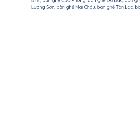
Bình, bàn ghế Cao Phong, bàn ghế Đà Bắc, bàn ghế
Nội thất Cần Thơ
Nội thất Ninh Bình
Nội 
Lương Sơn, bàn ghế Mai Châu, bàn ghế Tân Lạc, b
Nội thất Nam Định
Nội thất Hưng Yên
Nộ
Nội thất Bắc Giang
Nội thất Lạng Sơn
Nộ
Nội thất Tuyên Quang
Nội thất Bắc Kạn
Nội thất Hà Giang
Nội thất Sơn La
Nội th
Nội thất Hòa Bình
Nội thất Điện Biên
Nội