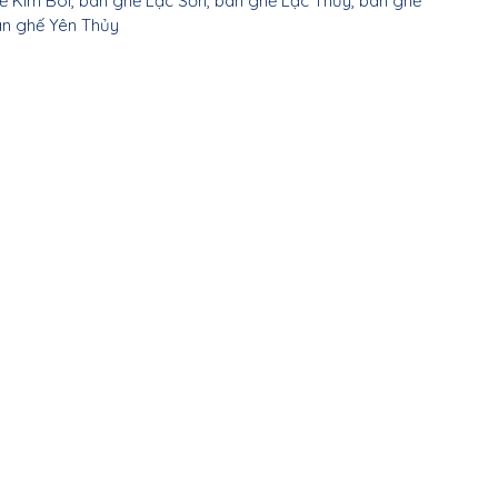
 Kim Bôi, bàn ghế Lạc Sơn, bàn ghế Lạc Thủy, bàn ghế 
thất Thái Bình
àn ghế Yên Thủy
i thất Hà Nam
i thất Thái Nguyên
Nội thất Cao Bằng
ất Lai Châu
 thất Lào Cai