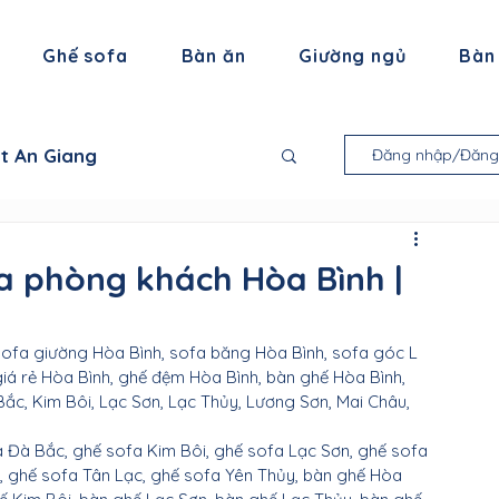
Ghế sofa
Bàn ăn
Giường ngủ
Bàn
ất An Giang
Đăng nhập/Đăng
 thất Bạc Liêu
a phòng khách Hòa Bình |
ội thất Trà Vinh
sofa giường Hòa Bình, sofa băng Hòa Bình, sofa góc L 
iá rẻ Hòa Bình, ghế đệm Hòa Bình, bàn ghế Hòa Bình, 
ắc, Kim Bôi, Lạc Sơn, Lạc Thủy, Lương Sơn, Mai Châu, 
thất Tiền Giang
 Đà Bắc, ghế sofa Kim Bôi, ghế sofa Lạc Sơn, ghế sofa 
, ghế sofa Tân Lạc, ghế sofa Yên Thủy, bàn ghế Hòa 