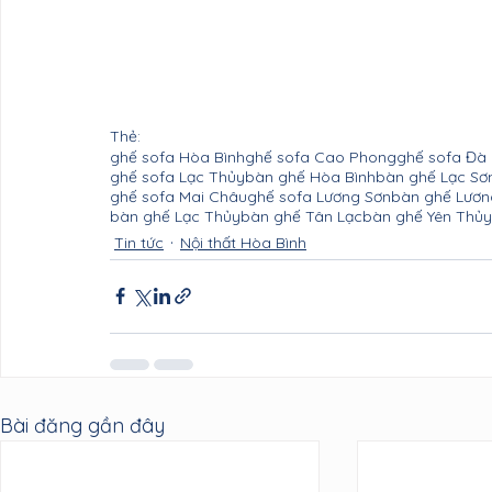
Thẻ:
ghế sofa Hòa Bình
ghế sofa Cao Phong
ghế sofa Đà
ghế sofa Lạc Thủy
bàn ghế Hòa Bình
bàn ghế Lạc Sơ
ghế sofa Mai Châu
ghế sofa Lương Sơn
bàn ghế Lươn
bàn ghế Lạc Thủy
bàn ghế Tân Lạc
bàn ghế Yên Thủy
Tin tức
Nội thất Hòa Bình
Bài đăng gần đây