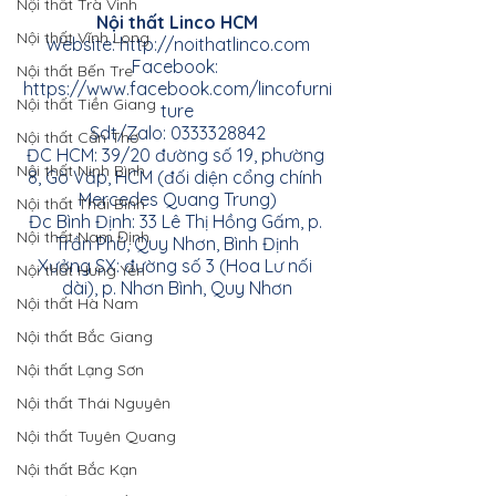
Nội thất Trà Vinh
Nội thất Linco HCM
Nội thất Vĩnh Long
Website:
http://noithatlinco.com
Facebook:
Nội thất Bến Tre
https://www.facebook.com/lincofurni
Nội thất Tiền Giang
ture
Sdt/Zalo: 0333328842
Nội thất Cần Thơ
ĐC HCM: 39/20 đường số 19, phường 
Nội thất Ninh Bình
8, Gò Vấp, HCM (đối diện cổng chính 
Mercedes Quang Trung)
Nội thất Thái Bình
Đc Bình Định: 33 Lê Thị Hồng Gấm, p. 
Nội thất Nam Định
Trần Phú, Quy Nhơn, Bình Định
Xưởng SX: đường số 3 (Hoa Lư nối 
Nội thất Hưng Yên
dài), p. Nhơn Bình, Quy Nhơn
Nội thất Hà Nam
Nội thất Bắc Giang
Nội thất Lạng Sơn
Nội thất Thái Nguyên
Nội thất Tuyên Quang
Nội thất Bắc Kạn