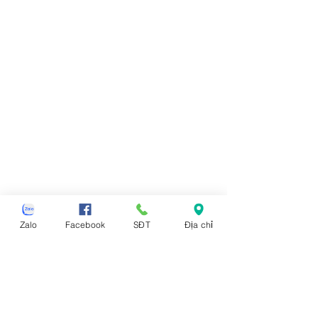
Zalo
Facebook
SĐT
Địa chỉ
https://video.wixstatic.com/video/940a18
_74e88a83868f48b6a00e85d8ad65c146/4
80p/mp4/file.mp4