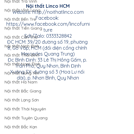
Nội thất Trà Vinh
Nội thất Linco HCM
Nội thất Vĩnh Long
Website:
http://noithatlinco.com
Facebook:
Nội thất Bến Tre
https://www.facebook.com/lincofurni
Nội thất Tiền Giang
ture
Sdt/Zalo: 0333328842
Nội thất Cần Thơ
ĐC HCM: 39/20 đường số 19, phường 
Nội thất Ninh Bình
8, Gò Vấp, HCM (đối diện cổng chính 
Mercedes Quang Trung)
Nội thất Thái Bình
Đc Bình Định: 33 Lê Thị Hồng Gấm, p. 
Nội thất Nam Định
Trần Phú, Quy Nhơn, Bình Định
Xưởng SX: đường số 3 (Hoa Lư nối 
Nội thất Hưng Yên
dài), p. Nhơn Bình, Quy Nhơn
Nội thất Hà Nam
Nội thất Bắc Giang
Nội thất Lạng Sơn
Nội thất Thái Nguyên
Nội thất Tuyên Quang
Nội thất Bắc Kạn