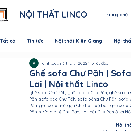
NỘI THẤT LINCO
Trang chủ
Tất cả
Tin tức
Nội thất Kiên Giang
Nội th
dinhtuads
3 thg 9, 2022
1 phút đọc
Nội thất Cà Mau
Nội thất Đồng Tháp
Nội
Ghế sofa Chư Păh | Sof
Lai | Nội thất Linco
Nội thất Sóc Trăng
Nội thất Hậu Giang
N
ghế sofa Chư Păh, ghế sopha Chư Păh, ghế salon 
Păh, sofa bed Chư Păh, sofa băng Chư Păh, sofa 
Păh, ghế sofa nhỏ gọn Chư Păh, bộ bàn ghế sofa 
Nội thất Vĩnh Long
Nội thất Bến Tre
Nội 
Păh, sofa giá rẻ Chư Păh, nội thất Chư Păh ở tại Nộ
Nội th