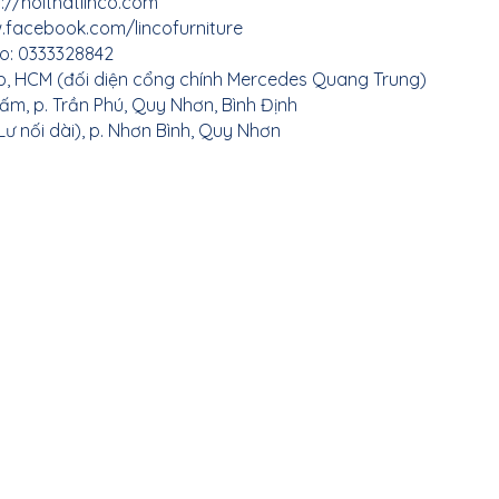
://noithatlinco.com
thất Thái Bình
.facebook.com/lincofurniture
o: 0333328842
p, HCM (đối diện cổng chính Mercedes Quang Trung)
i thất Hà Nam
ấm, p. Trần Phú, Quy Nhơn, Bình Định
ư nối dài), p. Nhơn Bình, Quy Nhơn
i thất Thái Nguyên
Nội thất Cao Bằng
ất Lai Châu
 thất Lào Cai