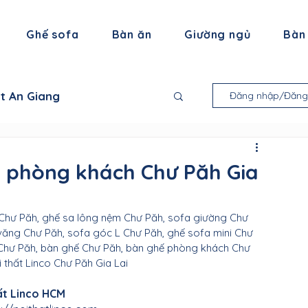
Ghế sofa
Bàn ăn
Giường ngủ
Bàn
ất An Giang
Đăng nhập/Đăng
 thất Bạc Liêu
a phòng khách Chư Păh Gia
ội thất Trà Vinh
Chư Păh, ghế sa lông nệm Chư Păh, sofa giường Chư 
văng Chư Păh, sofa góc L Chư Păh, ghế sofa mini Chư 
Chư Păh, bàn ghế Chư Păh, bàn ghế phòng khách Chư 
thất Tiền Giang
i thất Linco Chư Păh Gia Lai
ất Linco HCM