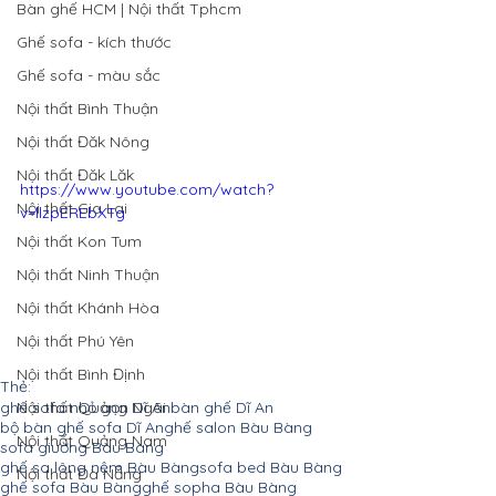
Bàn ghế HCM | Nội thất Tphcm
Ghế sofa - kích thước
Ghế sofa - màu sắc
Nội thất Bình Thuận
Nội thất Đăk Nông
Nội thất Đăk Lăk
https://www.youtube.com/watch?
Nội thất Gia Lai
v=llzpEREbXTg
Nội thất Kon Tum
Nội thất Ninh Thuận
Nội thất Khánh Hòa
Nội thất Phú Yên
Nội thất Bình Định
Thẻ:
Nội thất Quảng Ngãi
ghế sofa nhỏ gọn Dĩ An
bàn ghế Dĩ An
bộ bàn ghế sofa Dĩ An
ghế salon Bàu Bàng
Nội thất Quảng Nam
sofa giường Bàu Bàng
ghế sa lông nệm Bàu Bàng
sofa bed Bàu Bàng
Nội thất Đà Nẵng
ghế sofa Bàu Bàng
ghế sopha Bàu Bàng