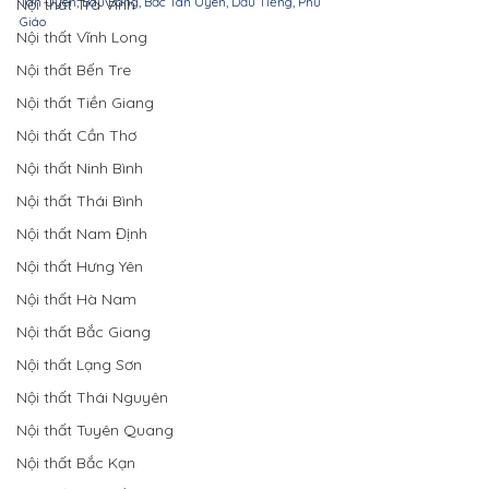
Tân Uyên, Bàu Bàng, Bắc Tân Uyên, Dầu Tiếng, Phú 
Nội thất Trà Vinh
Giáo
Nội thất Vĩnh Long
Nội thất Bến Tre
Nội thất Tiền Giang
Nội thất Cần Thơ
Nội thất Ninh Bình
Nội thất Thái Bình
Nội thất Nam Định
Nội thất Hưng Yên
Nội thất Hà Nam
Nội thất Bắc Giang
Nội thất Lạng Sơn
Nội thất Thái Nguyên
Nội thất Tuyên Quang
Nội thất Bắc Kạn