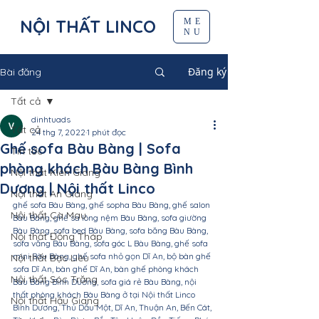
NỘI THẤT LINCO
ME
NU
Đăng ký
Bài đăng
Tất cả
dinhtuads
Tất cả
24 thg 7, 2022
1 phút đọc
Ghế sofa Bàu Bàng | Sofa
Tin tức
phòng khách Bàu Bàng Bình
Nội thất Kiên Giang
Dương | Nội thất Linco
Nội thất An Giang
ghế sofa Bàu Bàng, ghế sopha Bàu Bàng, ghế salon 
Nội thất Cà Mau
Bàu Bàng, ghế sa lông nệm Bàu Bàng, sofa giường 
Bàu Bàng, sofa bed Bàu Bàng, sofa băng Bàu Bàng, 
Nội thất Đồng Tháp
sofa văng Bàu Bàng, sofa góc L Bàu Bàng, ghế sofa 
mini Bàu Bàng, ghế sofa nhỏ gọn Dĩ An, bộ bàn ghế 
Nội thất Bạc Liêu
sofa Dĩ An, bàn ghế Dĩ An, bàn ghế phòng khách 
Nội thất Sóc Trăng
Bàu Bàng Bình Dương, sofa giá rẻ Bàu Bàng, nội 
thất phòng khách Bàu Bàng ở tại Nội thất Linco 
Nội thất Hậu Giang
Bình Dương, Thủ Dầu Một, Dĩ An, Thuận An, Bến Cát, 