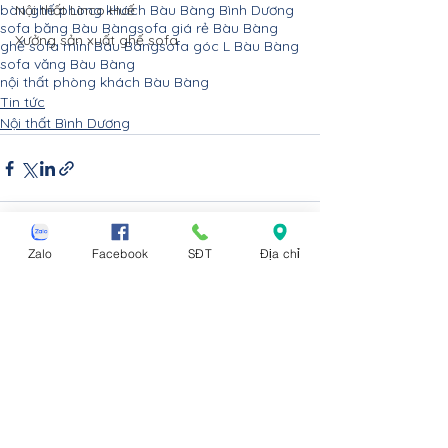
Nội thất Linco Huế
bàn ghế phòng khách Bàu Bàng Bình Dương
sofa băng Bàu Bàng
sofa giá rẻ Bàu Bàng
Xưởng sản xuất ghế sofa
ghế sofa mini Bàu Bàng
sofa góc L Bàu Bàng
sofa văng Bàu Bàng
nội thất phòng khách Bàu Bàng
Tin tức
Nội thất Bình Dương
Zalo
Facebook
SĐT
Địa chỉ
Xem tất cả
Bài đăng gần đây