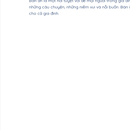
Bàn ăn là một nơi tuyệt vời để mọi người trong gia đ
Nội thất Cần Thơ
Nội thất Ninh Bình
Nội 
những câu chuyện, những niềm vui và nỗi buồn. Bàn ă
cho cả gia đình.
Nội thất Nam Định
Nội thất Hưng Yên
Nộ
Nội thất Bắc Giang
Nội thất Lạng Sơn
Nộ
Nội thất Tuyên Quang
Nội thất Bắc Kạn
Nội thất Hà Giang
Nội thất Sơn La
Nội th
Nội thất Hòa Bình
Nội thất Điện Biên
Nội