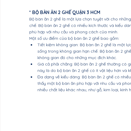
* BỘ BÀN ĂN 2 GHẾ QUẬN 3 HCM
Bộ bàn ăn 2 ghế là một lựa chọn tuyệt vời cho nhữn
chế. Bộ bàn ăn 2 ghế có nhiều kích thước và kiểu dá
phù hợp với nhu cầu và phong cách của mình.
Một số ưu điểm của bộ bàn ăn 2 ghế bao gồm:
Tiết kiệm không gian: Bộ bàn ăn 2 ghế là một lự
sống trong không gian hạn chế. Bộ bàn ăn 2 ghế 
không gian đó cho những mục đích khác.
Giá cả phải chăng: Bộ bàn ăn 2 ghế thường có gi
này là do bộ bàn ăn 2 ghế có ít vật liệu hơn và 
Đa dạng về kiểu dáng: Bộ bàn ăn 2 ghế có nhiều 
thấy một bộ bàn ăn phù hợp với nhu cầu và pho
nhiều chất liệu khác nhau, như gỗ, kim loại, kính