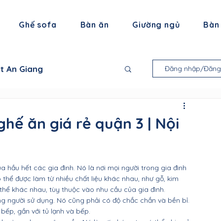
Ghế sofa
Bàn ăn
Giường ngủ
Bàn
ất An Giang
Đăng nhập/Đăng
 thất Bạc Liêu
ghế ăn giá rẻ quận 3 | Nội
ội thất Trà Vinh
 hầu hết các gia đình. Nó là nơi mọi người trong gia đình 
thể được làm từ nhiều chất liệu khác nhau, như gỗ, kim 
thất Tiền Giang
 thể khác nhau, tùy thuộc vào nhu cầu của gia đình.
ng người sử dụng. Nó cũng phải có độ chắc chắn và bền bỉ. 
 bếp, gần với tủ lạnh và bếp.