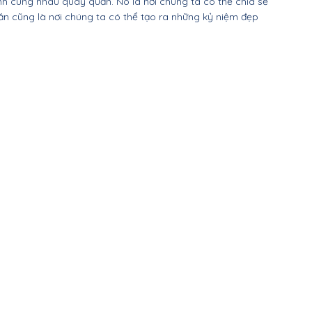
ình cùng nhau quây quần. Nó là nơi chúng ta có thể chia sẻ 
thất Thái Bình
n cũng là nơi chúng ta có thể tạo ra những kỷ niệm đẹp 
i thất Hà Nam
i thất Thái Nguyên
Nội thất Cao Bằng
ất Lai Châu
 thất Lào Cai