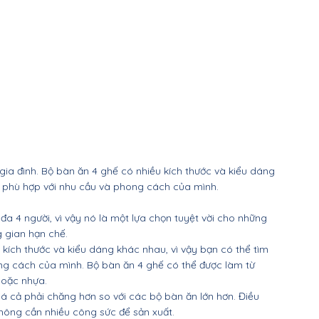
gia đình. Bộ bàn ăn 4 ghế có nhiều kích thước và kiểu dáng 
n phù hợp với nhu cầu và phong cách của mình.
a 4 người, vì vậy nó là một lựa chọn tuyệt vời cho những 
 gian hạn chế.
kích thước và kiểu dáng khác nhau, vì vậy bạn có thể tìm 
ng cách của mình. Bộ bàn ăn 4 ghế có thể được làm từ 
 hoặc nhựa.
á cả phải chăng hơn so với các bộ bàn ăn lớn hơn. Điều 
không cần nhiều công sức để sản xuất.