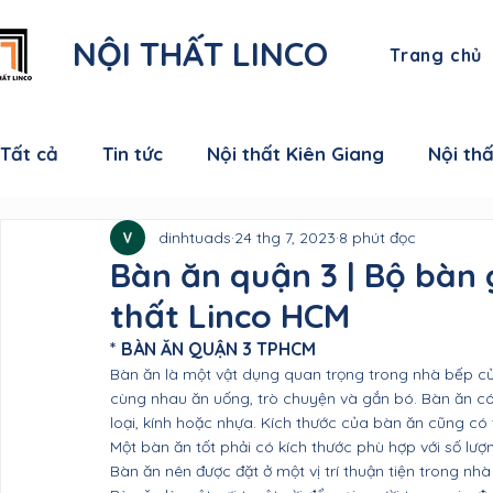
NỘI THẤT LINCO
Trang chủ
Tất cả
Tin tức
Nội thất Kiên Giang
Nội th
dinhtuads
24 thg 7, 2023
8 phút đọc
Nội thất Cà Mau
Nội thất Đồng Tháp
Nội
Bàn ăn quận 3 | Bộ bàn 
thất Linco HCM
Nội thất Sóc Trăng
Nội thất Hậu Giang
N
* BÀN ĂN QUẬN 3 TPHCM
Bàn ăn là một vật dụng quan trọng trong nhà bếp của
cùng nhau ăn uống, trò chuyện và gắn bó. Bàn ăn có 
Nội thất Vĩnh Long
Nội thất Bến Tre
Nội 
loại, kính hoặc nhựa. Kích thước của bàn ăn cũng có
Một bàn ăn tốt phải có kích thước phù hợp với số lượ
Bàn ăn nên được đặt ở một vị trí thuận tiện trong nhà