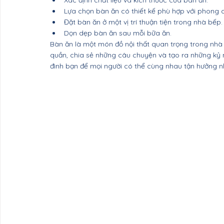
Xác định chất liệu và kích thước của bàn ăn.
Lựa chọn bàn ăn có thiết kế phù hợp với phong c
Đặt bàn ăn ở một vị trí thuận tiện trong nhà bếp.
Dọn dẹp bàn ăn sau mỗi bữa ăn.
Bàn ăn là một món đồ nội thất quan trọng trong nhà 
quần, chia sẻ những câu chuyện và tạo ra những kỷ
đình bạn để mọi người có thể cùng nhau tận hưởng n