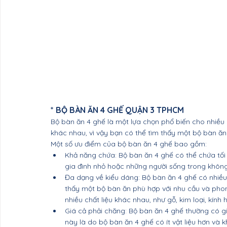
* BỘ BÀN ĂN 4 GHẾ QUẬN 3 TPHCM
Bộ bàn ăn 4 ghế là một lựa chọn phổ biến cho nhiều 
khác nhau, vì vậy bạn có thể tìm thấy một bộ bàn ă
Một số ưu điểm của bộ bàn ăn 4 ghế bao gồm:
Khả năng chứa: Bộ bàn ăn 4 ghế có thể chứa tối đ
gia đình nhỏ hoặc những người sống trong không
Đa dạng về kiểu dáng: Bộ bàn ăn 4 ghế có nhiều 
thấy một bộ bàn ăn phù hợp với nhu cầu và pho
nhiều chất liệu khác nhau, như gỗ, kim loại, kính
Giá cả phải chăng: Bộ bàn ăn 4 ghế thường có gi
này là do bộ bàn ăn 4 ghế có ít vật liệu hơn và 