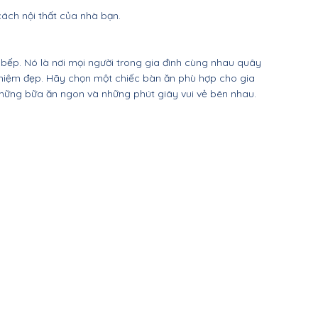
ách nội thất của nhà bạn.
bếp. Nó là nơi mọi người trong gia đình cùng nhau quây 
 niệm đẹp. Hãy chọn một chiếc bàn ăn phù hợp cho gia 
hững bữa ăn ngon và những phút giây vui vẻ bên nhau.