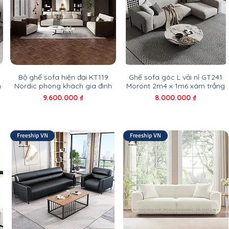
Bộ ghế sofa hiện đại KT119
Ghế sofa góc L vải nỉ GT241
h
Nordic phòng khách gia đình
Moront 2m4 x 1m6 xám trắng
Giá
Giá
9.600.000 ₫
8.000.000 ₫
Freeship VN
Freeship VN