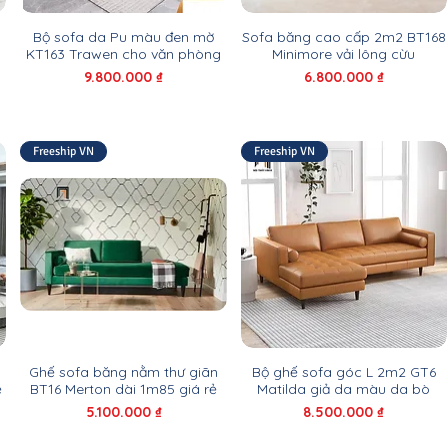
Bộ sofa da Pu màu đen mờ
Sofa băng cao cấp 2m2 BT168
KT163 Trawen cho văn phòng
Minimore vải lông cừu
Giá
Giá
9.800.000 ₫
6.800.000 ₫
Freeship VN
Freeship VN
Ghế sofa băng nằm thư giãn
Bộ ghế sofa góc L 2m2 GT6
ẻ
BT16 Merton dài 1m85 giá rẻ
Matilda giả da màu da bò
Giá
Giá
5.100.000 ₫
8.500.000 ₫