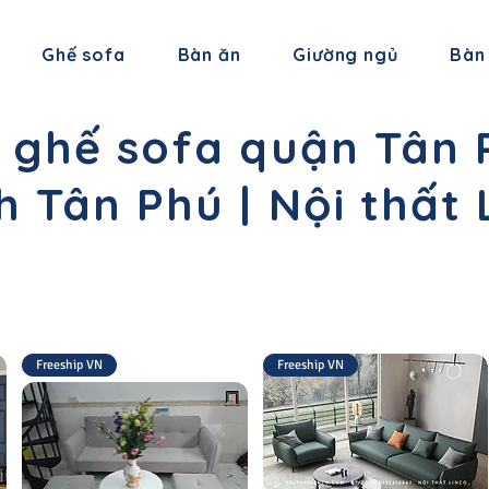
Ghế sofa
Bàn ăn
Giường ngủ
Bàn
 ghế sofa quận Tân P
 Tân Phú | Nội thất
Freeship VN
Freeship VN