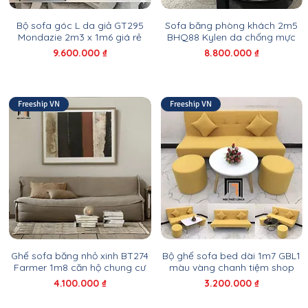
Bộ sofa góc L da giả GT295
Sofa băng phòng khách 2m5
Mondazie 2m3 x 1m6 giá rẻ
BHQ88 Kylen da chống mực
Giá
Giá
9.600.000 ₫
8.800.000 ₫
Freeship VN
Freeship VN
Ghế sofa băng nhỏ xinh BT274
Bộ ghế sofa bed dài 1m7 GBL1
Farmer 1m8 căn hộ chung cư
màu vàng chanh tiệm shop
Giá
Giá
4.100.000 ₫
3.200.000 ₫