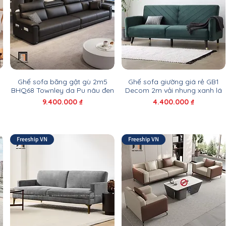
Ghế sofa băng gật gù 2m5
Ghế sofa giường giá rẻ GB1
m
BHQ68 Townley da Pu nâu đen
Decom 2m vải nhung xanh lá
Giá
Giá
9.400.000 ₫
4.400.000 ₫
Freeship VN
Freeship VN