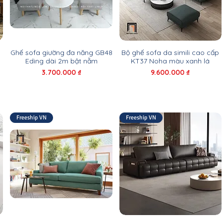
Ghế sofa giường đa năng GB48
Bộ ghế sofa da simili cao cấp
Eding dài 2m bật nằm
KT37 Noha màu xanh lá
Giá
Giá
3.700.000 ₫
9.600.000 ₫
Freeship VN
Freeship VN