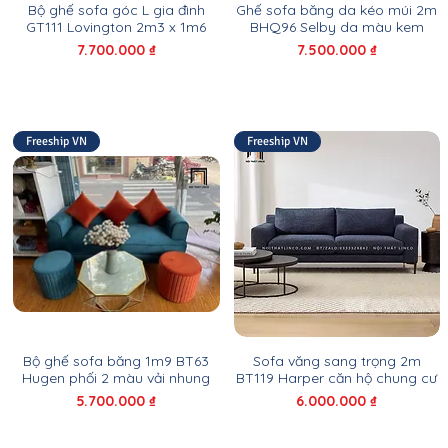
Bộ ghế sofa góc L gia đình
Ghế sofa băng da kéo múi 2m
GT111 Lovington 2m3 x 1m6
BHQ96 Selby da màu kem
Giá
Giá
7.700.000 ₫
7.500.000 ₫
Freeship VN
Freeship VN
Bộ ghế sofa băng 1m9 BT63
Sofa văng sang trọng 2m
Hugen phối 2 màu vải nhung
BT119 Harper căn hộ chung cư
Giá
Giá
5.700.000 ₫
6.000.000 ₫