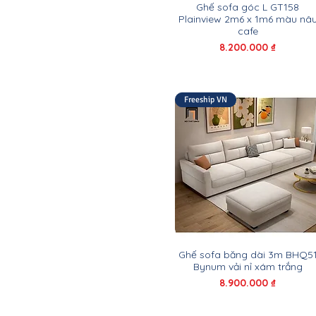
1m9 x 1m
Ghế sofa góc L GT158
Plainview 2m6 x 1m6 màu nâ
2m
cafe
2m x 1m
Giá
8.200.000 ₫
2m x 2m
2m05
2m1
Freeship VN
2m15
2m2
2m2 x 1m4
2m2 x 1m5
2m2 x 1m6
2m2 x 1m7
2m2 x 1m8
2m2 x 2m2
2m25 x 1m2
2m3
Ghế sofa băng dài 3m BHQ5
2m3 x 1m55
Bynum vải nỉ xám trắng
2m3 x 1m6
Giá
8.900.000 ₫
2m3 x 2m3
2m4