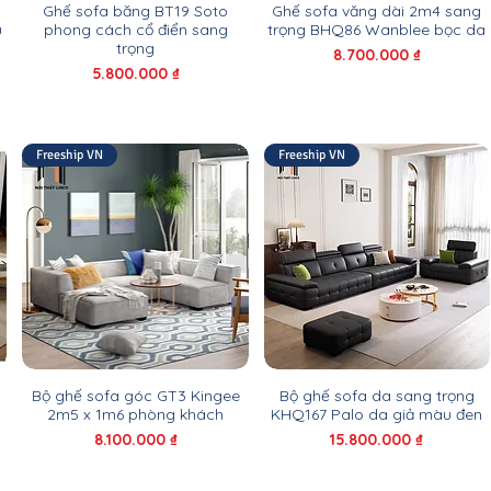
Ghế sofa băng BT19 Soto
Ghế sofa văng dài 2m4 sang
u
phong cách cổ điển sang
trọng BHQ86 Wanblee bọc da
trọng
Giá
8.700.000 ₫
Giá
5.800.000 ₫
Freeship VN
Freeship VN
1
Bộ ghế sofa góc GT3 Kingee
Bộ ghế sofa da sang trọng
2m5 x 1m6 phòng khách
KHQ167 Palo da giả màu đen
Giá
Giá
8.100.000 ₫
15.800.000 ₫