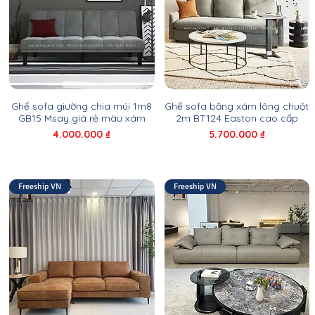
Ghế sofa giường chia múi 1m8
Ghế sofa băng xám lông chuột
GB15 Msay giá rẻ màu xám
2m BT124 Easton cao cấp
Giá
Giá
4.000.000 ₫
5.700.000 ₫
Freeship VN
Freeship VN