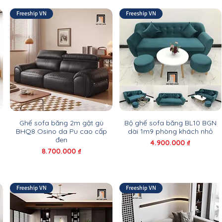
Freeship VN
Freeship VN
Ghế sofa băng 2m gật gù
Bộ ghế sofa băng BL10 BGN
BHQ8 Osino da Pu cao cấp
dài 1m9 phòng khách nhỏ
đen
Giá
4.900.000 ₫
Giá
8.700.000 ₫
Freeship VN
Freeship VN