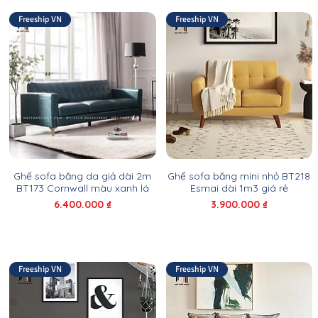
Freeship VN
Freeship VN
Ghế sofa băng da giả dài 2m
Ghế sofa băng mini nhỏ BT218
BT173 Cornwall màu xanh lá
Esmai dài 1m3 giá rẻ
Giá
Giá
6.400.000 ₫
3.900.000 ₫
Freeship VN
Freeship VN