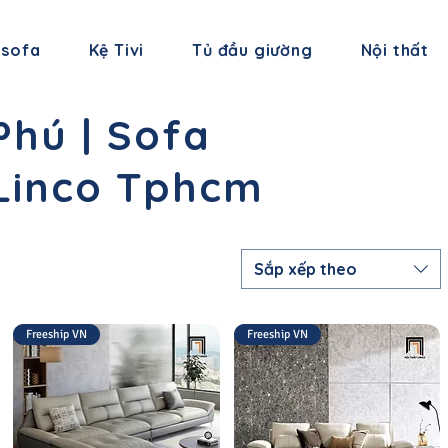
 sofa
Kệ Tivi
Tủ đầu giường
Nội thất
hú | Sofa
 Linco Tphcm
Sắp xếp theo
Freeship VN
Freeship VN