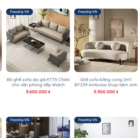
Freeship VN
Freeship VN
Bộ ghế sofa da giả KT73 Chieti
Ghế sofa băng cong 2m1
cho văn phòng tiếp khách
BT239 Amboise shop tiệm xinh
Giá
Giá
9.600.000 ₫
5.900.000 ₫
Freeship VN
Freeship VN