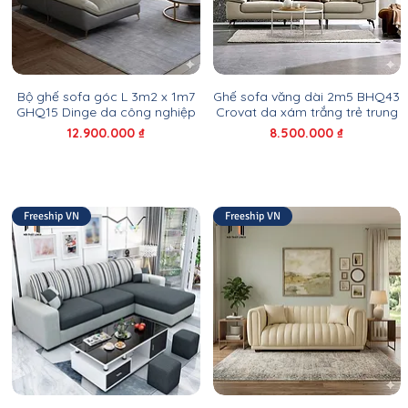
Bộ ghế sofa góc L 3m2 x 1m7
Ghế sofa văng dài 2m5 BHQ43
GHQ15 Dinge da công nghiệp
Crovat da xám trắng trẻ trung
Giá
Giá
12.900.000 ₫
8.500.000 ₫
Freeship VN
Freeship VN