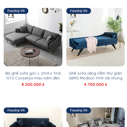
Freeship VN
Freeship VN
Bộ ghế sofa góc L 2m4 x 1m6
Ghế sofa văng nằm thư giãn
GT2 Consenja màu xám đen
GB90 Modsun 1m9 vải nhung
Giá
Giá
8.200.000 ₫
4.700.000 ₫
Freeship VN
Freeship VN