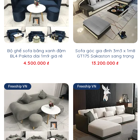
Bộ ghế sofa băng xanh đậm
Sofa góc gia đình 3m3 x 1m8
BL4 Pakita dài 1m9 giá rẻ
GT175 Sakaston sang trọng
Giá
Giá
4.500.000 ₫
13.200.000 ₫
Freeship VN
Freeship VN