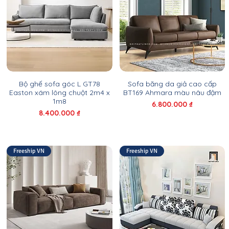
Bộ ghế sofa góc L GT78
Sofa băng da giả cao cấp
Easton xám lông chuột 2m4 x
BT169 Ahmara màu nâu đậm
1m8
Giá
6.800.000 ₫
Giá
8.400.000 ₫
Freeship VN
Freeship VN