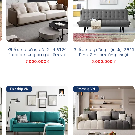
Ghế sofa băng dài 2m4 BT24
Ghế sofa giường hiện đại GB23
n
Nordic khung da giả nệm vải
Ethel 2m xám lông chuột
Giá
Giá
7.000.000 ₫
5.000.000 ₫
Freeship VN
Freeship VN