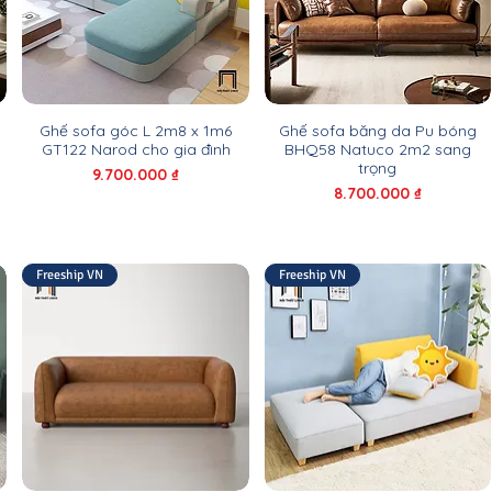
Ghế sofa góc L 2m8 x 1m6
Ghế sofa băng da Pu bóng
GT122 Narod cho gia đình
BHQ58 Natuco 2m2 sang
trọng
Giá
9.700.000 ₫
Giá
8.700.000 ₫
Freeship VN
Freeship VN