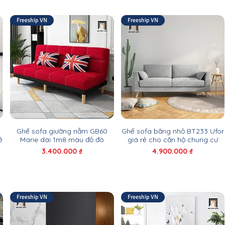
Freeship VN
Freeship VN
Ghế sofa giường nằm GB60
Ghế sofa băng nhỏ BT233 Ufor
ẻ
Marie dài 1m8 màu đỏ đô
giá rẻ cho căn hộ chung cư
Giá
Giá
3.400.000 ₫
4.900.000 ₫
Freeship VN
Freeship VN