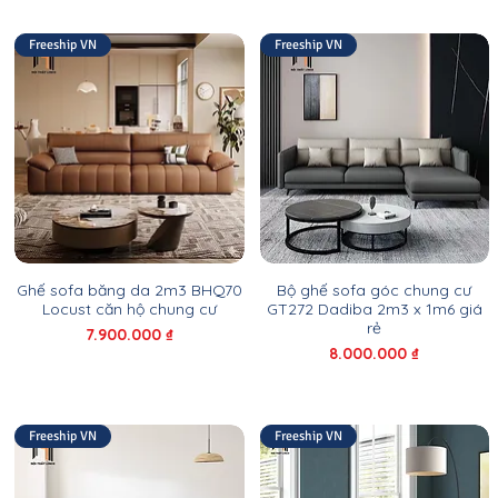
Freeship VN
Freeship VN
Ghế sofa băng da 2m3 BHQ70
Bộ ghế sofa góc chung cư
Locust căn hộ chung cư
GT272 Dadiba 2m3 x 1m6 giá
rẻ
Giá
7.900.000 ₫
Giá
8.000.000 ₫
Freeship VN
Freeship VN