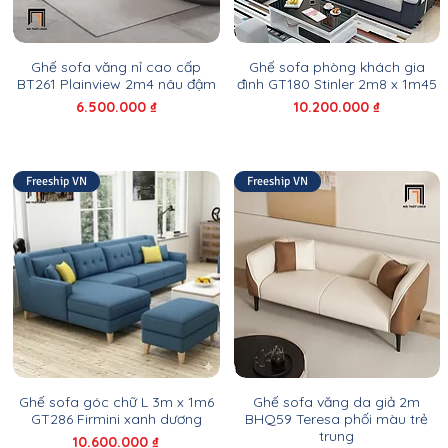
Ghế sofa văng nỉ cao cấp
Ghế sofa phòng khách gia
BT261 Plainview 2m4 nâu đậm
đình GT180 Stinler 2m8 x 1m45
Giá
Giá
6.500.000 ₫
10.200.000 ₫
Freeship VN
Freeship VN
Ghế sofa góc chữ L 3m x 1m6
Ghế sofa văng da giả 2m
GT286 Firmini xanh dương
BHQ59 Teresa phối màu trẻ
trung
Giá
10.600.000 ₫