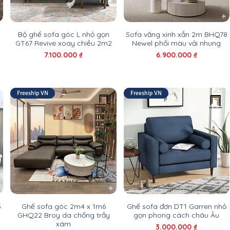
1
Bộ ghế sofa góc L nhỏ gọn
Sofa văng xinh xắn 2m BHQ78
GT67 Revive xoay chiều 2m2
Newel phối màu vải nhung
Giá
Giá
7.100.000 ₫
6.900.000 ₫
Freeship VN
Freeship VN
5
Ghế sofa góc 2m4 x 1m6
Ghế sofa đơn DT1 Garren nhỏ
GHQ22 Broy da chống trầy
gọn phong cách châu Âu
xám
Giá
3.000.000 ₫