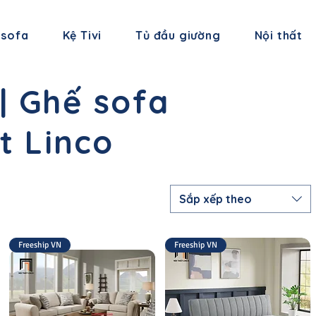
 sofa
Kệ Tivi
Tủ đầu giường
Nội thất
| Ghế sofa
t Linco
Sắp xếp theo
Freeship VN
Freeship VN