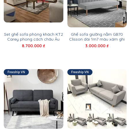
Set ghế sofa phòng khách KT2
Ghế sofa giường nằm GB70
Carey phong cách châu Âu
Clisson dài 1m7 màu xám ghi
Giá
Giá
8.700.000 ₫
3.000.000 ₫
Freeship VN
Freeship VN