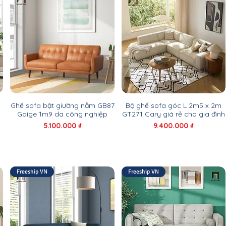
Ghế sofa bật giường nằm GB87
Bộ ghế sofa góc L 2m5 x 2m
Gaige 1m9 da công nghiệp
GT271 Cary giá rẻ cho gia đình
Giá
Giá
5.100.000 ₫
9.400.000 ₫
Freeship VN
Freeship VN