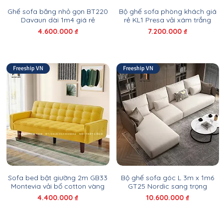
Ghế sofa băng nhỏ gọn BT220
Bộ ghế sofa phòng khách giá
Davaun dài 1m4 giá rẻ
rẻ KL1 Presa vải xám trắng
Giá
Giá
4.600.000 ₫
7.200.000 ₫
Freeship VN
Freeship VN
Sofa bed bật giường 2m GB33
Bộ ghế sofa góc L 3m x 1m6
Montevia vải bố cotton vàng
GT25 Nordic sang trọng
Giá
Giá
4.400.000 ₫
10.600.000 ₫