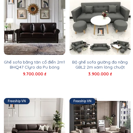
Ghế sofa băng tân cổ điển 2m1
Bộ ghế sofa giường đa năng
BHQ47 Clyro da Pu bóng
GBL2 2m xám lông chuột
Giá
Giá
9.700.000 ₫
3.900.000 ₫
Freeship VN
Freeship VN