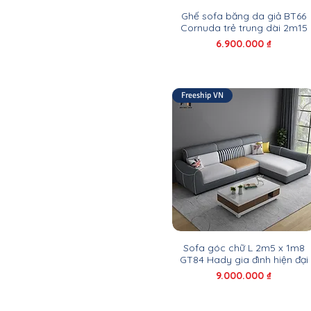
2m x 2m
Ghế sofa băng da giả BT66
2m05
Cornuda trẻ trung dài 2m15
2m1
Giá
6.900.000 ₫
2m15
2m2
2m2 x 1m4
Freeship VN
2m2 x 1m5
2m2 x 1m6
2m2 x 1m7
2m2 x 1m8
2m2 x 2m2
2m25 x 1m2
2m3
2m3 x 1m55
2m3 x 1m6
Sofa góc chữ L 2m5 x 1m8
2m3 x 2m3
GT84 Hady gia đình hiện đại
2m4
Giá
9.000.000 ₫
2m4 x 1m6
2m4 x 1m7