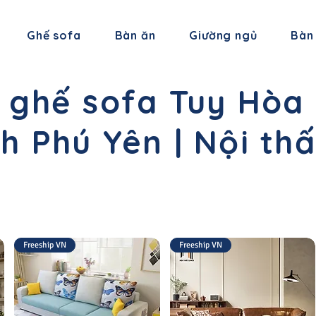
Ghế sofa
Bàn ăn
Giường ngủ
Bàn
 ghế sofa Tuy Hòa 
nh Phú Yên | Nội thấ
Freeship VN
Freeship VN