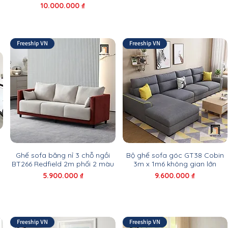
Giá
10.000.000 ₫
Freeship VN
Freeship VN
k
Ghế sofa băng nỉ 3 chỗ ngồi
Bộ ghế sofa góc GT38 Cobin
BT266 Redfield 2m phối 2 màu
3m x 1m6 không gian lớn
Giá
Giá
5.900.000 ₫
9.600.000 ₫
Freeship VN
Freeship VN