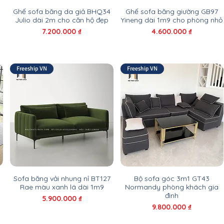
Ghế sofa băng da giả BHQ34
Ghế sofa băng giường GB97
Julio dài 2m cho căn hộ đẹp
Yineng dài 1m9 cho phòng nhỏ
Giá
Giá
7.200.000 ₫
4.600.000 ₫
Freeship VN
Freeship VN
Sofa băng vải nhung nỉ BT127
Bộ sofa góc 3m1 GT43
Rae màu xanh lá dài 1m9
Normandy phòng khách gia
đình
Giá
5.900.000 ₫
Giá
9.800.000 ₫