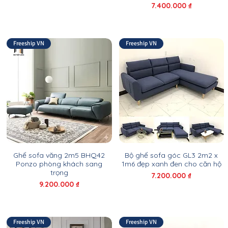
Giá
7.400.000 ₫
Freeship VN
Freeship VN
Ghế sofa văng 2m5 BHQ42
Bộ ghế sofa góc GL3 2m2 x
Ponzo phòng khách sang
1m6 đẹp xanh đen cho căn hộ
trọng
Giá
7.200.000 ₫
Giá
9.200.000 ₫
Freeship VN
Freeship VN