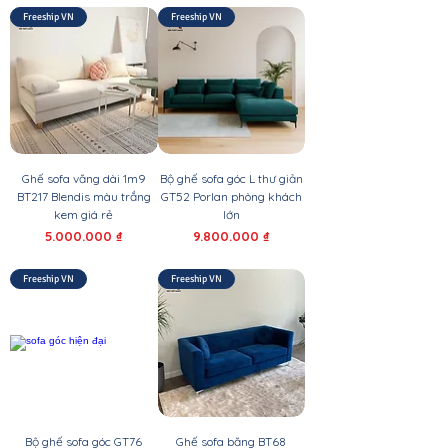
Freeship VN
Freeship VN
Ghế sofa văng dài 1m9
Bộ ghế sofa góc L thư giản
BT217 Blendis màu trắng
GT52 Porlan phòng khách
kem giá rẻ
lớn
Giá
Giá
5.000.000 ₫
9.800.000 ₫
Freeship VN
Freeship VN
Bộ ghế sofa góc GT76
Ghế sofa băng BT68