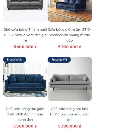
Ghế sofa băng 3 nệm ngồi
Sofa băng giá rẻ 2m BT154
BT212 Nicolia xám đen giá
Wendel vải nhung nỉ cao
rẻ
cấp
Giá
Giá
5.400.000 ₫
5.700.000 ₫
Freeship VN
Freeship VN
Ghế sofa băng thư giản
Ghế sofa băng dài 1m9
1m9 BT111 Achim màu
BT213 Laguna màu xám
xanh đen
ghi
Giá
Giá
5.500.000 ₫
5.300.000 ₫