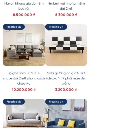
Harun khung giả da nệm
Herbert vải nhung mềm
bọc vải
dài 2m1
Giá
Giá
8.500.000 ₫
6.300.000 ₫
Freeship VN
Freeship VN
Bộ ghế sofa UT101 U-
Sofa giường da giả GB73
shape dài 2m8 phong cách
Adetola 1m7 phối màu đen
châu Âu
trắng
Giá
Giá
10.200.000 ₫
3.200.000 ₫
Freeship VN
Freeship VN