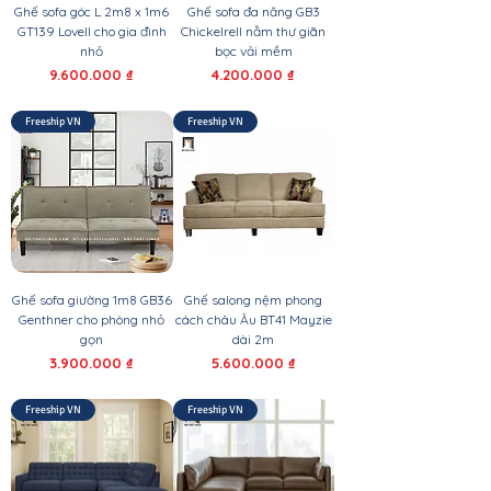
Ghế sofa góc L 2m8 x 1m6
Ghế sofa đa năng GB3
GT139 Lovell cho gia đình
Chickelrell nằm thư giãn
nhỏ
bọc vải mềm
Giá
Giá
9.600.000 ₫
4.200.000 ₫
Freeship VN
Freeship VN
Ghế sofa giường 1m8 GB36
Ghế salong nệm phong
Genthner cho phòng nhỏ
cách châu Âu BT41 Mayzie
gọn
dài 2m
Giá
Giá
3.900.000 ₫
5.600.000 ₫
Freeship VN
Freeship VN