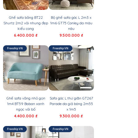
Ghế sofa băng BT22
Bộ ghế sofa góc L 2m3 x
Shurtz 2m2 vải nhung đẹp
1m6 GT75 Conley da màu
kiểu cong
nâu
Giá
Giá
6.400.000 ₫
9.500.000 ₫
Freeship VN
Freeship VN
Ghế sofa văng nhỏ gọn
Sofa góc L thư giãn GT267
1m4 BT59 Baban xanh
Parade da giả bóng 2m55
ngọc vải bố
x 1m5
Giá
Giá
4.400.000 ₫
9.300.000 ₫
Freeship VN
Freeship VN