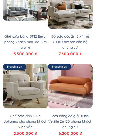
Ghế sofa băng BT12 Beryl
Bộ sofa góc 2m3 x 1m6
phòng khách màu dài 2m
GT16 Samson căn hộ
giá rẻ
chung cư
Giá
Giá
5.500.000 ₫
7.600.000 ₫
Freeship VN
Freeship VN
Ghế sofa đơn DT15
Sofa băng da giả BT159
Julianna cho phòng khách
Vertile 2m05 phòng khách
xinh xắn
chung cư
Giá
Giá
2.500.000 ₫
6.200.000 ₫