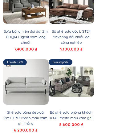
Sofa băng hiện đại dài 2m
Bộ ghế sofa góc L GT24
BHQ14 Lugent xám lông
Mckenny đổi chiều da
chuột
công nghiệp
Giá
Giá
7.400.000 ₫
9.100.000 ₫
Freeship VN
Freeship VN
Ghế sofa băng đẹp dài
Bộ ghế sofa phòng khách
2m1 BT53 Moab màu xám
KT41 Presta màu xám ghi
ghi trắng
Giá
8.600.000 ₫
Giá
6.200.000 ₫