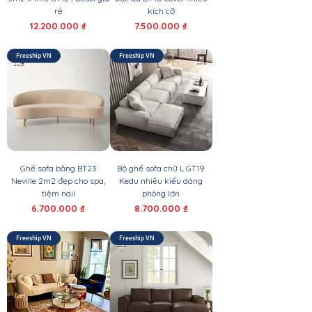
rẻ
kích cỡ
Giá
Giá
12.200.000 ₫
7.500.000 ₫
Freeship VN
Freeship VN
Ghế sofa băng BT23
Bộ ghế sofa chữ L GT19
Neville 2m2 đẹp cho spa,
Kedu nhiều kiểu dáng
tiệm nail
phòng lớn
Giá
Giá
6.700.000 ₫
8.700.000 ₫
Freeship VN
Freeship VN