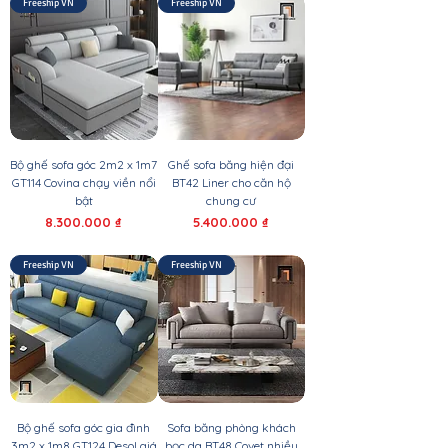
Freeship VN
Freeship VN
Bộ ghế sofa góc 2m2 x 1m7
Ghế sofa băng hiện đại
GT114 Covina chạy viền nổi
BT42 Liner cho căn hộ
bật
chung cư
Giá
Giá
8.300.000 ₫
5.400.000 ₫
Freeship VN
Freeship VN
Bộ ghế sofa góc gia đình
Sofa băng phòng khách
3m2 x 1m8 GT124 Desol giá
bọc da BT48 Covet nhiều