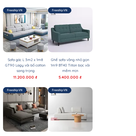
Freeship VN
Freeship VN
Sofa góc L 3m2 x 1m8
Ghế sofa văng nhỏ gọn
GT90 Lagy vải bố cotton
1m9 BT40 Tilton bọc vải
sang trọng
mềm mịn
Giá
Giá
11.200.000 ₫
5.400.000 ₫
Freeship VN
Freeship VN