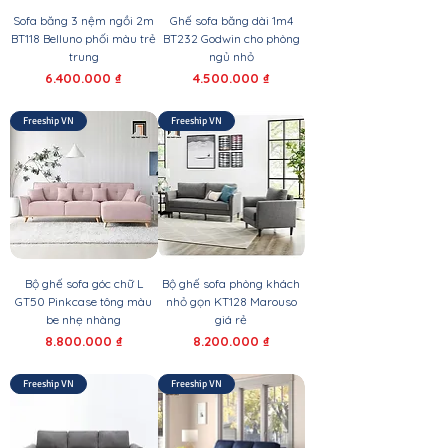
Sofa băng 3 nệm ngồi 2m
Ghế sofa băng dài 1m4
BT118 Belluno phối màu trẻ
BT232 Godwin cho phòng
trung
ngủ nhỏ
Giá
Giá
6.400.000 ₫
4.500.000 ₫
Freeship VN
Freeship VN
Bộ ghế sofa góc chữ L
Bộ ghế sofa phòng khách
GT50 Pinkcase tông màu
nhỏ gọn KT128 Marouso
be nhẹ nhàng
giá rẻ
Giá
Giá
8.800.000 ₫
8.200.000 ₫
Freeship VN
Freeship VN