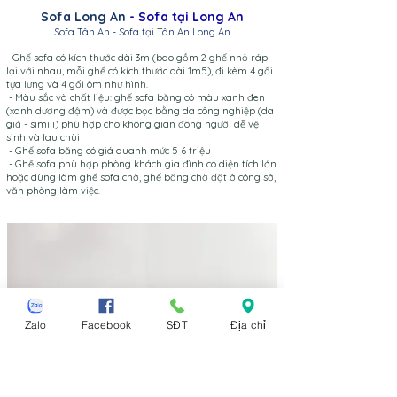
Sofa Long An
- Sofa tại Long An
Sofa Tân An - Sofa tạ
i Tân An Long An
- Ghế sofa có kích thước dài 3m (bao gồm 2 ghế nhỏ r
áp
lại với nhau, mỗi ghế có kích thước dài 1m5), đi kèm 4 gối
tựa lưng và 4 gối ôm như hình.
- Màu sắc và chất liệu: ghế sofa băng có màu xanh đen
(xanh dương đậm) và được bọc bằng da công nghiệp (da
giả - simili) phù hợp cho không gian đông người dễ vệ
sinh và lau chùi
- Ghế sofa băng có giá quanh mức 5 6 triệu
- Ghế sofa phù hợp phòng khách gia đình có diện tích lớn
hoặc dùng làm ghế sofa chờ, ghế băng chờ đặt ở công sở,
văn phòng làm việc.
Zalo
Facebook
SĐT
Địa chỉ