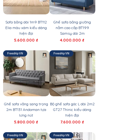
Sofa băng dài 1m9 BT112
Ghế sofa băng giường
Elia màu xám kiểu dáng
nằm cao cấp BT199
hiện đại
Samsy dài 2m
Giá
Giá
5.600.000 ₫
4.000.000 ₫
Freeship VN
Freeship VN
Ghế sofa văng sang trọng
Bộ ghế sofa góc L dài 2m2
2m BT131 Andaman tựa
GT27 Thinic kiểu dáng
lưng nút
hiện đại
Giá
Giá
5.800.000 ₫
7.600.000 ₫
Freeship VN
Freeship VN