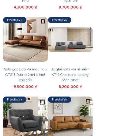
nhỏ
ngồi lún
Giá
Giá
4.300.000 ₫
8.700.000 ₫
Freeship VN
Freeship VN
Sofa góc L da Pu màu nâu
Bộ ghế sofa vải nỉ mềm
GT213 Peoria 2m4 x 1m6
KT15 Chickelrell phong
cao cấp
cách Nhật
Giá
Giá
9.500.000 ₫
8.200.000 ₫
Freeship VN
Freeship VN