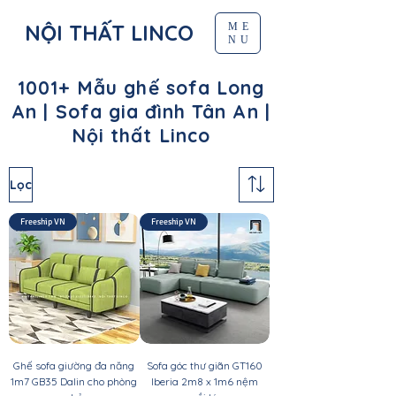
NỘI THẤT LINCO
ME
NU
1001+ Mẫu ghế sofa Long
An | Sofa gia đình Tân An |
Nội thất Linco
Lọc
Freeship VN
Freeship VN
Ghế sofa giường đa năng
Sofa góc thư giãn GT160
1m7 GB35 Dalin cho phòng
Iberia 2m8 x 1m6 nệm