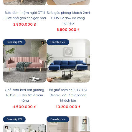
Sofa đơn 1 nệm ngồi DT14
Sofa góc phòng khách 2m4
Ellice nhỏ gọn cho góc nhà
GT15 Harlow da công
nghiệp
Giá
2.800.000 ₫
Giá
8.800.000 ₫
Freeship VN
Freeship VN
Ghế sofa bed bật giường
Bộ ghế sofa chữ U GT64
GB32 Luli dài 1m9 màu
Denavy dài 3m2 phòng
hồng
khách lớn
Giá
Giá
4.500.000 ₫
10.200.000 ₫
Freeship VN
Freeship VN