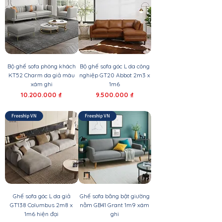
Bộ ghế sofa phòng khách
Bộ ghế sofa góc L da công
KT52 Charm da giả màu
nghiệp GT20 Abbot 2m3 x
xám ghi
1m6
Giá
Giá
10.200.000 ₫
9.500.000 ₫
Freeship VN
Freeship VN
Ghế sofa góc L da giả
Ghế sofa băng bật giường
GT138 Columbus 2m8 x
nằm GB41 Grant 1m9 xám
1m6 hiện đại
ghi