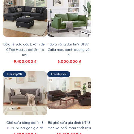
Bộ ghế sofa góc L xám đen
Sofa văng dài 1m9 BT87
GT66 Hectus dài 2m4 x
Calla màu xanh dương vải
1m8
nỉ
Giá
Giá
9.400.000 ₫
6.000.000 ₫
Freeship VN
Freeship VN
Ghế sofa băng dài 1m8
Bộ ghế sofa gia đình KT48
BT206 Corrigan giá rẻ
Monika phối màu chất liệu