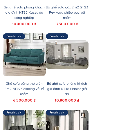
Set ghế sofa phòng khách
Bộ ghế sofa góc 2m2 GT23
gia đình KT35 Kassy da
Rev xoay chiều bọc vải
công nghiệp
mềm
Giá
Giá
10.400.000 ₫
7.300.000 ₫
Freeship VN
Freeship VN
Ghế sofa băng thư giãn
Bộ ghế sofa phòng khách
2m2 BT79 Colaxing vải nỉ
gia đình KT46 Mahler giả
mềm
da
Giá
Giá
6.500.000 ₫
10.800.000 ₫
Freeship VN
Freeship VN