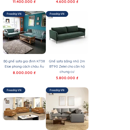
Giá
Giá
11.400.000 ₫
4.600.000 ₫
Freeship VN
Freeship VN
Bộ ghế sofa gia đình KT38
Ghế sofa băng nhỏ 2m
Eloe phong cách châu Âu
BT90 Zetel cho căn hộ
chung cư
Giá
8.000.000 ₫
Giá
5.800.000 ₫
Freeship VN
Freeship VN