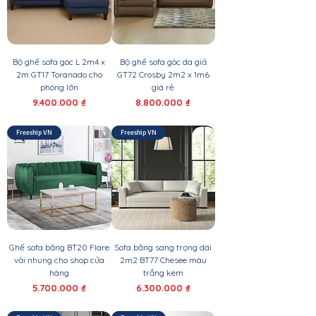
Bộ ghế sofa góc L 2m4 x
Bộ ghế sofa góc da giả
2m GT17 Toranado cho
GT72 Crosby 2m2 x 1m6
phòng lớn
giá rẻ
Giá
Giá
9.400.000 ₫
8.800.000 ₫
Freeship VN
Freeship VN
Ghế sofa băng BT20 Flare
Sofa băng sang trọng dài
vải nhung cho shop cửa
2m2 BT77 Chesee màu
hàng
trắng kem
Giá
Giá
5.700.000 ₫
6.300.000 ₫