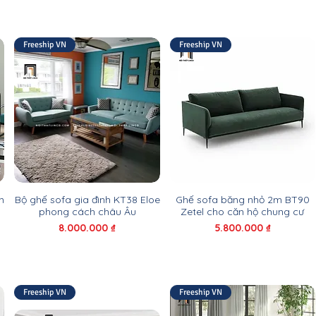
Freeship VN
Freeship VN
m
Bộ ghế sofa gia đình KT38 Eloe
Ghế sofa băng nhỏ 2m BT90
phong cách châu Âu
Zetel cho căn hộ chung cư
Giá
Giá
8.000.000 ₫
5.800.000 ₫
Freeship VN
Freeship VN