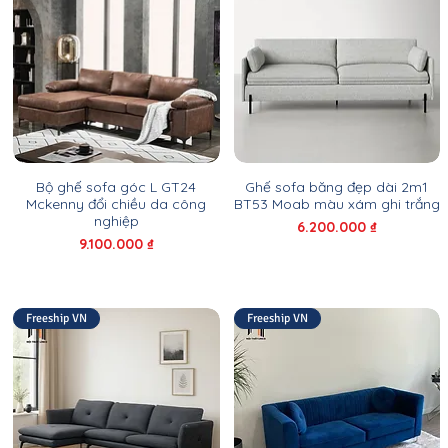
Bộ ghế sofa góc L GT24
Ghế sofa băng đẹp dài 2m1
Mckenny đổi chiều da công
BT53 Moab màu xám ghi trắng
nghiệp
Giá
6.200.000 ₫
Giá
9.100.000 ₫
Freeship VN
Freeship VN