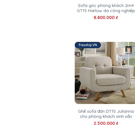
2m x 2m
Sofa góc phòng khách 2m4
2m05
GT15 Harlow da công nghiệp
2m1
Giá
8.800.000 ₫
2m15
2m2
2m2 x 1m4
2m2 x 1m5
Freeship VN
2m2 x 1m6
2m2 x 1m7
2m2 x 1m8
2m2 x 2m2
2m25 x 1m2
2m3
2m3 x 1m55
2m3 x 1m6
2m3 x 2m3
Ghế sofa đơn DT15 Julianna
2m4
cho phòng khách xinh xắn
2m4 x 1m6
Giá
2.500.000 ₫
2m4 x 1m7
2m4 x 1m8