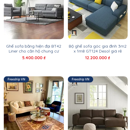
Ghế sofa băng hiện đại BT42
Bộ ghế sofa góc gia đình 3m2
Liner cho căn hộ chung cư
x 1m8 GT124 Desol giá rẻ
Giá
Giá
5.400.000 ₫
12.200.000 ₫
Freeship VN
Freeship VN