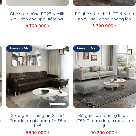
Ghế sofa băng BT23 Neville
Bộ ghế sofa chữ L GT19 Kedu
2m2 đẹp cho spa, tiệm nail
nhiều kiểu dáng phòng lớn
Giá
Giá
6.700.000 ₫
8.700.000 ₫
Freeship VN
Freeship VN
Sofa góc L thư giãn GT267
Bộ ghế sofa phòng khách
ố
Parade da giả bóng 2m55 x
KT52 Charm da giả màu xám
1m5
ghi
Giá
Giá
9.300.000 ₫
10.200.000 ₫