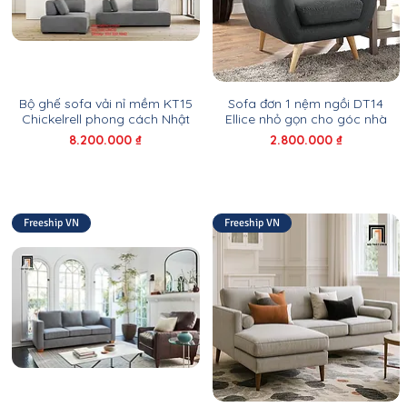
Bộ ghế sofa vải nỉ mềm KT15
Sofa đơn 1 nệm ngồi DT14
Chickelrell phong cách Nhật
Ellice nhỏ gọn cho góc nhà
Giá
Giá
8.200.000 ₫
2.800.000 ₫
Freeship VN
Freeship VN