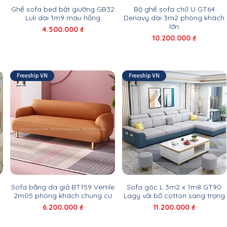
Ghế sofa bed bật giường GB32
Bộ ghế sofa chữ U GT64
Luli dài 1m9 màu hồng
Denavy dài 3m2 phòng khách
lớn
Giá
4.500.000 ₫
Giá
10.200.000 ₫
Freeship VN
Freeship VN
Sofa băng da giả BT159 Vertile
Sofa góc L 3m2 x 1m8 GT90
2m05 phòng khách chung cư
Lagy vải bố cotton sang trọng
Giá
Giá
6.200.000 ₫
11.200.000 ₫