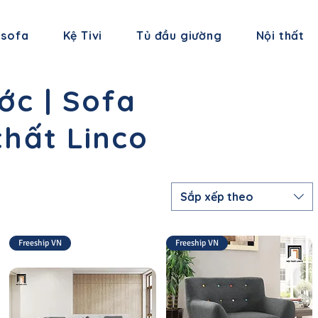
 sofa
Kệ Tivi
Tủ đầu giường
Nội thất
ớc | Sofa
thất Linco
Sắp xếp theo
Freeship VN
Freeship VN