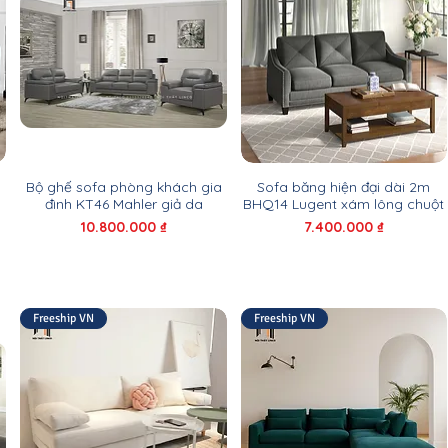
Bộ ghế sofa phòng khách gia
Sofa băng hiện đại dài 2m
đình KT46 Mahler giả da
BHQ14 Lugent xám lông chuột
Giá
Giá
10.800.000 ₫
7.400.000 ₫
Freeship VN
Freeship VN