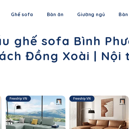
Ghế sofa
Bàn ăn
Giường ngủ
Bàn
u ghế sofa Bình Phư
ch Đồng Xoài | Nội 
Freeship VN
Freeship VN