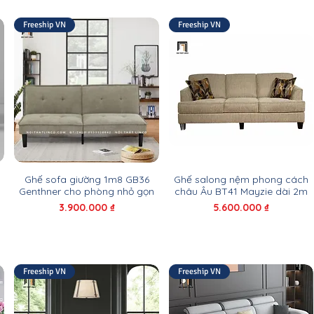
Freeship VN
Freeship VN
Ghế sofa giường 1m8 GB36
Ghế salong nệm phong cách
Genthner cho phòng nhỏ gọn
châu Âu BT41 Mayzie dài 2m
Giá
Giá
3.900.000 ₫
5.600.000 ₫
Freeship VN
Freeship VN