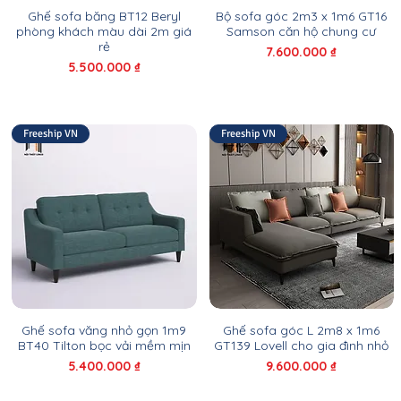
Ghế sofa băng BT12 Beryl
Bộ sofa góc 2m3 x 1m6 GT16
phòng khách màu dài 2m giá
Samson căn hộ chung cư
rẻ
Giá
7.600.000 ₫
Giá
5.500.000 ₫
Freeship VN
Freeship VN
Ghế sofa văng nhỏ gọn 1m9
Ghế sofa góc L 2m8 x 1m6
BT40 Tilton bọc vải mềm mịn
GT139 Lovell cho gia đình nhỏ
Giá
Giá
5.400.000 ₫
9.600.000 ₫