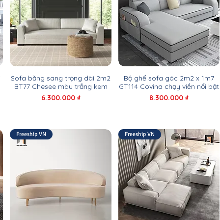
i
Sofa băng sang trọng dài 2m2
Bộ ghế sofa góc 2m2 x 1m7
BT77 Chesee màu trắng kem
GT114 Covina chạy viền nổi bật
Giá
Giá
6.300.000 ₫
8.300.000 ₫
Freeship VN
Freeship VN