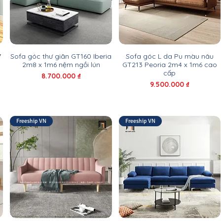
7
Sofa góc thư giãn GT160 Iberia
Sofa góc L da Pu màu nâu
2m8 x 1m6 nệm ngồi lún
GT213 Peoria 2m4 x 1m6 cao
cấp
Giá
8.700.000 ₫
Giá
9.500.000 ₫
Freeship VN
Freeship VN