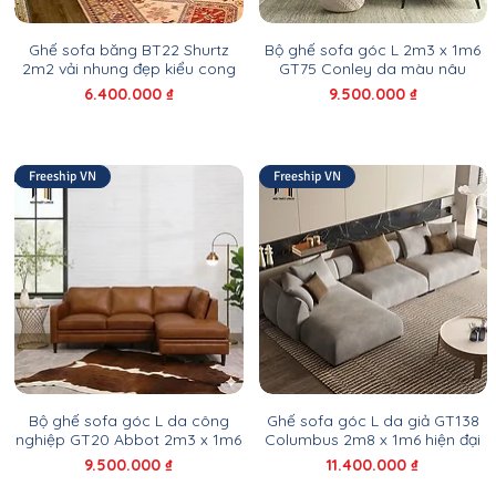
Ghế sofa băng BT22 Shurtz
Bộ ghế sofa góc L 2m3 x 1m6
2m2 vải nhung đẹp kiểu cong
GT75 Conley da màu nâu
Giá
Giá
6.400.000 ₫
9.500.000 ₫
Freeship VN
Freeship VN
Bộ ghế sofa góc L da công
Ghế sofa góc L da giả GT138
nghiệp GT20 Abbot 2m3 x 1m6
Columbus 2m8 x 1m6 hiện đại
Giá
Giá
9.500.000 ₫
11.400.000 ₫