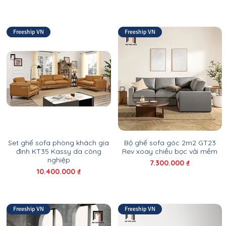
Freeship VN
Freeship VN
Set ghế sofa phòng khách gia
Bộ ghế sofa góc 2m2 GT23
đình KT35 Kassy da công
Rev xoay chiều bọc vải mềm
nghiệp
Giá
7.300.000 ₫
Giá
10.400.000 ₫
Freeship VN
Freeship VN