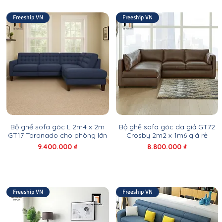
Freeship VN
Freeship VN
Bộ ghế sofa góc L 2m4 x 2m
Bộ ghế sofa góc da giả GT72
GT17 Toranado cho phòng lớn
Crosby 2m2 x 1m6 giá rẻ
Giá
Giá
9.400.000 ₫
8.800.000 ₫
Freeship VN
Freeship VN