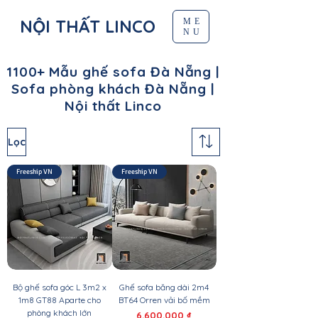
NỘI THẤT LINCO
ME
NU
1100+ Mẫu ghế sofa Đà Nẵng |
Sofa phòng khách Đà Nẵng |
Nội thất Linco
Lọc
Freeship VN
Freeship VN
Bộ ghế sofa góc L 3m2 x
Ghế sofa băng dài 2m4
1m8 GT88 Aparte cho
BT64 Orren vải bố mềm
phòng khách lớn
Giá
6.600.000 ₫