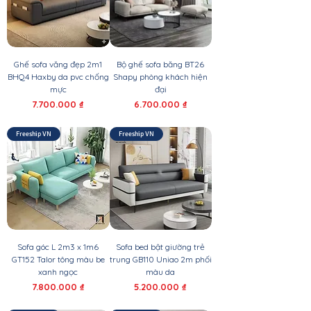
Ghế sofa văng đẹp 2m1
Bộ ghế sofa băng BT26
BHQ4 Haxby da pvc chống
Shapy phòng khách hiện
mực
đại
Giá
Giá
7.700.000 ₫
6.700.000 ₫
Freeship VN
Freeship VN
Sofa góc L 2m3 x 1m6
Sofa bed bật giường trẻ
GT152 Talor tông màu be
trung GB110 Uniao 2m phối
xanh ngọc
màu da
Giá
Giá
7.800.000 ₫
5.200.000 ₫