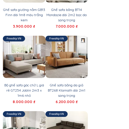
Ghế sofa giường nằm GB13
Ghế sofa băng BT14
Finn dài 1m8 màu trắng
Mondazie dài 2m2 bọc da
kem
sang trọng
Giá
Giá
3.900.000 ₫
7.000.000 ₫
Freeship VN
Freeship VN
Bộ ghế sofa góc chữ L giá
Ghế sofa băng da giả
rẻ GT254 Joblin 2m3 x
BT268 Klamath dài 2m1
1m6 nhỏ
sang trọng
Giá
Giá
8.000.000 ₫
6.200.000 ₫
Freeship VN
Freeship VN