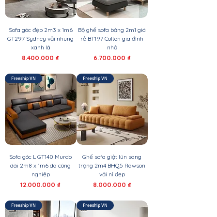
Sofa góc đẹp 2m3 x 1m6
Bộ ghế sofa băng 2m1 giá
GT297 Sydney vải nhung
rẻ BT197 Colton gia đình
xanh lá
nhỏ
Giá
Giá
8.400.000 ₫
6.700.000 ₫
Freeship VN
Freeship VN
Sofa góc L GT140 Murdo
Ghế sofa giật lún sang
dài 2m8 x 1m6 da công
trọng 2m4 BHQ5 Rawson
nghiệp
vải nỉ đẹp
Giá
Giá
12.000.000 ₫
8.000.000 ₫
Freeship VN
Freeship VN