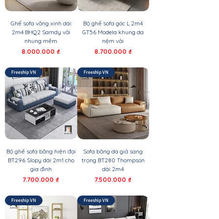
Ghế sofa văng xinh dài
Bộ ghế sofa góc L 2m4
2m4 BHQ2 Samdy vải
GT56 Modela khung da
nhung mềm
nệm vải
Giá
Giá
8.000.000 ₫
8.700.000 ₫
Freeship VN
Freeship VN
Bộ ghế sofa băng hiện đại
Sofa băng da giả sang
BT296 Slopy dài 2m1 cho
trọng BT280 Thompson
gia đình
dài 2m4
Giá
Giá
7.700.000 ₫
7.500.000 ₫
Freeship VN
Freeship VN