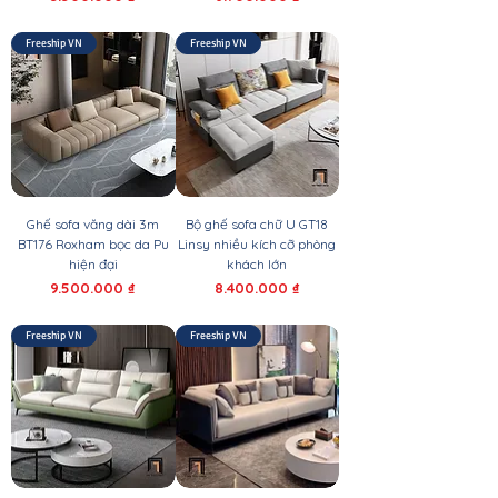
Freeship VN
Freeship VN
Ghế sofa văng dài 3m
Bộ ghế sofa chữ U GT18
BT176 Roxham bọc da Pu
Linsy nhiều kích cỡ phòng
hiện đại
khách lớn
Giá
Giá
9.500.000 ₫
8.400.000 ₫
Freeship VN
Freeship VN