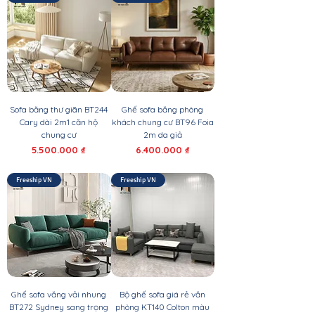
Sofa băng thư giãn BT244
Ghế sofa băng phòng
Cary dài 2m1 căn hộ
khách chung cư BT96 Foia
chung cư
2m da giả
Giá
Giá
5.500.000 ₫
6.400.000 ₫
Freeship VN
Freeship VN
Ghế sofa văng vải nhung
Bộ ghế sofa giá rẻ văn
BT272 Sydney sang trọng
phòng KT140 Colton màu