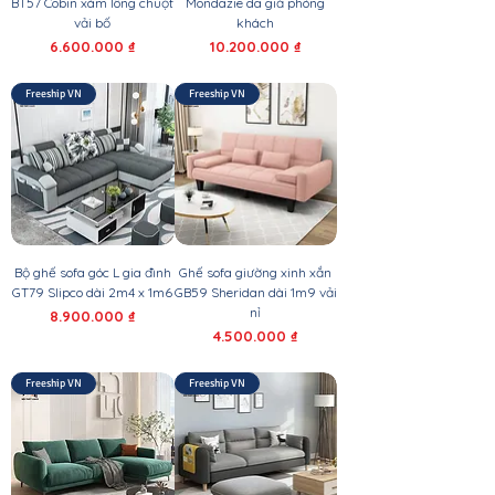
BT57 Cobin xám lông chuột
Mondazie da giả phòng
vải bố
khách
Giá
Giá
6.600.000 ₫
10.200.000 ₫
Freeship VN
Freeship VN
Bộ ghế sofa góc L gia đình
Ghế sofa giường xinh xắn
GT79 Slipco dài 2m4 x 1m6
GB59 Sheridan dài 1m9 vải
nỉ
Giá
8.900.000 ₫
Giá
4.500.000 ₫
Freeship VN
Freeship VN