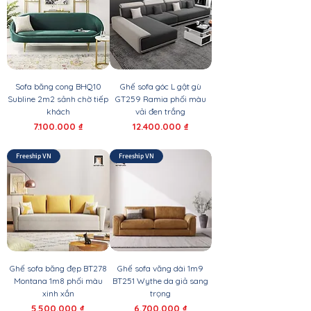
Sofa băng cong BHQ10
Ghế sofa góc L gật gù
Subline 2m2 sảnh chờ tiếp
GT259 Ramia phối màu
khách
vải đen trắng
Giá
Giá
7.100.000 ₫
12.400.000 ₫
Freeship VN
Freeship VN
Ghế sofa băng đẹp BT278
Ghế sofa văng dài 1m9
Montana 1m8 phối màu
BT251 Wythe da giả sang
xinh xắn
trọng
Giá
Giá
5.500.000 ₫
6.700.000 ₫