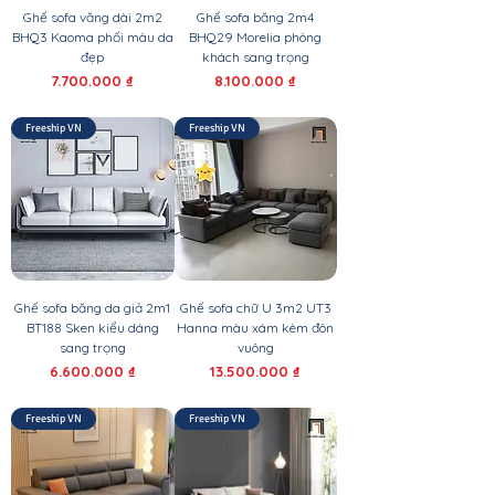
Ghế sofa văng dài 2m2
Ghế sofa băng 2m4
BHQ3 Kaoma phối màu da
BHQ29 Morelia phòng
đẹp
khách sang trọng
Giá
Giá
7.700.000 ₫
8.100.000 ₫
Freeship VN
Freeship VN
Ghế sofa băng da giả 2m1
Ghế sofa chữ U 3m2 UT3
BT188 Sken kiểu dáng
Hanna màu xám kèm đôn
sang trọng
vuông
Giá
Giá
6.600.000 ₫
13.500.000 ₫
Freeship VN
Freeship VN