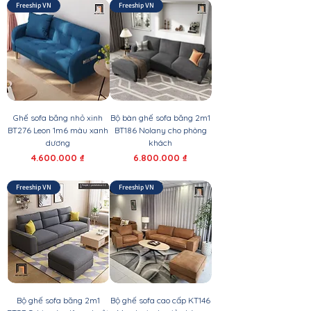
Freeship VN
Freeship VN
Ghế sofa băng nhỏ xinh
Bộ bàn ghế sofa băng 2m1
BT276 Leon 1m6 màu xanh
BT186 Nolany cho phòng
dương
khách
Giá
Giá
4.600.000 ₫
6.800.000 ₫
Freeship VN
Freeship VN
Bộ ghế sofa băng 2m1
Bộ ghế sofa cao cấp KT146