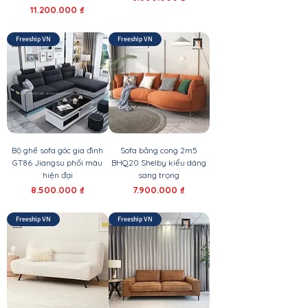
Giá
11.200.000 ₫
Freeship VN
Freeship VN
Bộ ghế sofa góc gia đình
Sofa băng cong 2m5
GT86 Jiangsu phối màu
BHQ20 Shelby kiểu dáng
hiện đại
sang trọng
Giá
Giá
8.500.000 ₫
7.900.000 ₫
Freeship VN
Freeship VN