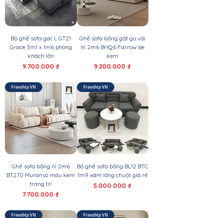
Bộ ghế sofa góc L GT21
Ghế sofa băng gật gù vải
Grace 3m1 x 1m6 phòng
nỉ 2m6 BHQ6 Farrow be
khách lớn
kem
Giá
Giá
9.700.000 ₫
9.200.000 ₫
Freeship VN
Freeship VN
Ghế sofa băng nỉ 2m6
Bộ ghế sofa băng BL12 BTC
BT270 Muranso màu kem
1m9 xám lông chuột giá rẻ
trang trí
Giá
5.000.000 ₫
Giá
7.700.000 ₫
Freeship VN
Freeship VN