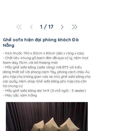
1
/
17
Ghế sofa hiện đại phòng khách Đà
Nẵng
- Kích thước: 190 x 80cm x 80cm (dài x rộng x cao)
- Chất liệu: khung gỗ bạch đàn đã qua xử lý, nệm mút
foam dày 15cm, vải bố thoáng mát
- Mẫu ghế sofa băng (sofa văng) mã BT5 với kiểu
dáng thiết kế với phong cách Tây, phong cách châu Âu
phù hợp cho không gian vừa và nhỏ, ghế sofa băng cho
các quầy, tiệm shop. Ghế sofa băng phù hợp cho căn
hộ chung cư.
- Mẫu ghế sofa băng dài 1m9 (3 chỗ ngồi - 3 seater)
- Màu sắc: xám trắng