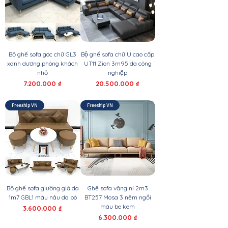
Bộ ghế sofa góc chữ GL3
Bộ ghế sofa chữ U cao cấp
xanh dương phòng khách
UT11 Zion 3m95 da công
nhỏ
nghiệp
Giá
Giá
7.200.000 ₫
20.500.000 ₫
Freeship VN
Freeship VN
Bộ ghế sofa giường giả da
Ghế sofa văng nỉ 2m3
1m7 GBL1 màu nâu da bò
BT257 Mosa 3 nệm ngồi
màu be kem
Giá
3.600.000 ₫
Giá
6.300.000 ₫