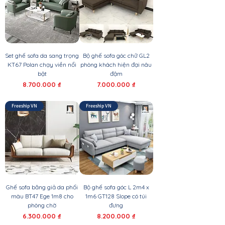
Set ghế sofa da sang trọng
Bộ ghế sofa góc chữ GL2
KT67 Polan chạy viền nổi
phòng khách hiện đại nâu
bật
đậm
Giá
Giá
8.700.000 ₫
7.000.000 ₫
Freeship VN
Freeship VN
Ghế sofa băng giả da phối
Bộ ghế sofa góc L 2m4 x
màu BT47 Ege 1m8 cho
1m6 GT128 Slope có túi
phòng chờ
đưng
Giá
Giá
6.300.000 ₫
8.200.000 ₫