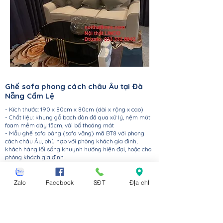
Ghế sofa phong cách châu Âu tại Đà
Nẵng Cẩm Lệ
- Kích thước: 190 x 80cm x 80cm (dài x rộng x cao)
- Chất liệu: khung gỗ bạch đàn đã qua xử lý, nệm mút
foam mềm dày 15cm, vải bố thoáng mát
- Mẫu ghế sofa băng (sofa văng) mã BT8 với phong
cách châu Âu, phù hợp với phòng khách gia đình,
khách hàng lối sống khuynh hướng hiện đại, hoặc cho
phòng khách gia đình
- Mẫu ghế sofa băng dài 1m9 (3 chỗ ngồi - 3 seater),
ngoài ra khách hàng có thể đặt hàng tùy theo nhu cầu
khách nhau từ kích thước 1m4-1m5 (2 chỗ ngồi) cho
Zalo
Facebook
SĐT
Địa chỉ
đến 2m-2m2 (lên đến 3-4 chỗ ngồi)
- Màu sắc: xám trắng