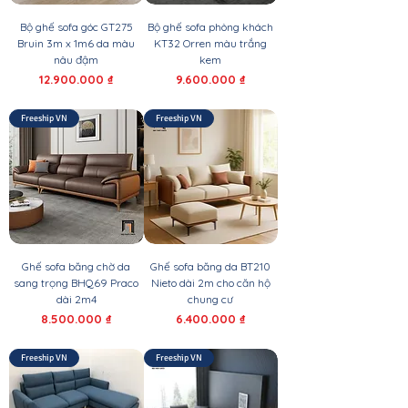
Bộ ghế sofa góc GT275
Bộ ghế sofa phòng khách
Bruin 3m x 1m6 da màu
KT32 Orren màu trắng
nâu đậm
kem
Giá
Giá
12.900.000 ₫
9.600.000 ₫
Freeship VN
Freeship VN
Ghế sofa băng chờ da
Ghế sofa băng da BT210
sang trọng BHQ69 Praco
Nieto dài 2m cho căn hộ
dài 2m4
chung cư
Giá
Giá
8.500.000 ₫
6.400.000 ₫
Freeship VN
Freeship VN