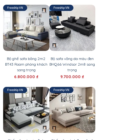
Freeship VN
Freeship VN
Bộ ghế sofa băng 2m2
Bộ sofa văng da màu đen
BT43 Roam phòng khách
BHQ66 Windsor 2m8 sang
sang trọng
trọng
Giá
Giá
6.800.000 ₫
9.700.000 ₫
Freeship VN
Freeship VN