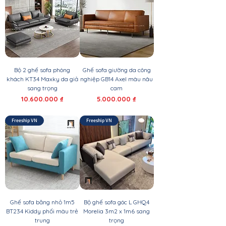
Bộ 2 ghế sofa phòng
Ghế sofa giường da công
khách KT34 Maxky da giả
nghiệp GB14 Axel màu nâu
sang trọng
cam
Giá
Giá
10.600.000 ₫
5.000.000 ₫
Freeship VN
Freeship VN
Ghế sofa băng nhỏ 1m5
Bộ ghế sofa góc L GHQ4
BT234 Kiddy phối màu trẻ
Morelia 3m2 x 1m6 sang
trung
trọng