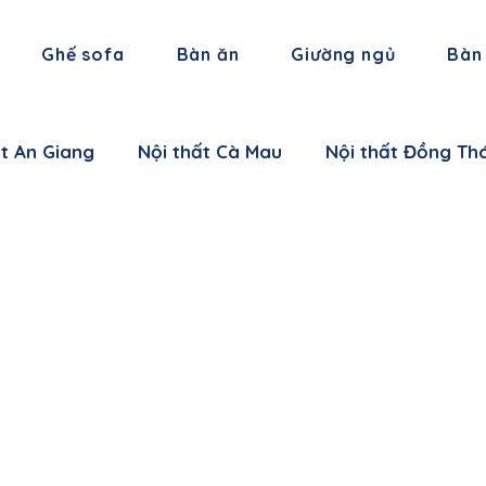
Ghế sofa
Bàn ăn
Giường ngủ
Bàn
ất An Giang
Nội thất Cà Mau
Nội thất Đồng Th
 thất Hậu Giang
Nội thất Trà Vinh
Nội thất Vĩ
 thất Cần Thơ
Nội thất Ninh Bình
Nội thất Thái
i thất Hà Nam
Nội thất Bắc Giang
Nội thất L