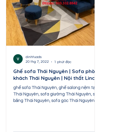
Nội thất Thái Nguyên
Nội thất Tuyên Quang
Nội thất Sơn La
Nội thất Lai Châu
Nội th
dinhtuads
20 thg 7, 2022
1 phút đọc
Ghế sofa Thái Nguyên | Sofa phòng
khách Thái Nguyên | Nội thất Linco
ghế sofa Thái Nguyên, ghế salong nệm tại
Thái Nguyên, sofa giường Thái Nguyên, sofa
băng Thái Nguyên, sofa góc Thái Nguyên,
sofa phòng...