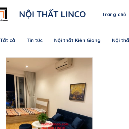
NỘI THẤT LINCO
Trang chủ
Tất cả
Tin tức
Nội thất Kiên Giang
Nội th
Nội thất Bạc Liêu
Nội thất Sóc Trăng
Nội
Nội thất Bến Tre
Nội thất Tiền Giang
Nội
Nội thất Nam Định
Nội thất Hưng Yên
Nộ