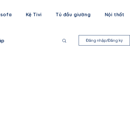
 sofa
Kệ Tivi
Tủ đầu giường
Nội thất
áp
Đăng nhập/Đăng ký
nh Long
 Bình
ạng Sơn