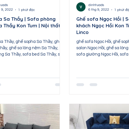
Nội thất Bắc Kạn
Nội thất Cao Bằng
Nội t
tuads
dinhtuads
g 9, 2022
6 thg 9, 2022
1 phút đọc
1 phút đ
a Sa Thầy | Sofa phòng
Ghế sofa Ngọc Hồi | 
a Thầy Kon Tum | Nội thất
khách Ngọc Hồi Kon Tu
ất Hòa Bình
Nội thất Điện Biên
Nội thất Lào Ca
Linco
Sa Thầy, ghế sopha Sa Thầy, ghế
ghế sofa Ngọc Hồi, ghế sop
Thầy, ghế sa lông nệm Sa Thầy,
salon Ngọc Hồi, ghế sa lôn
ng Sa Thầy, sofa bed Sa Thầy, sofa
sofa giường Ngọc Hồi, sofa
sofa băng...