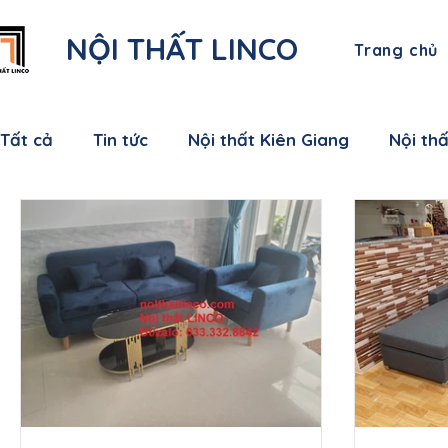
NỘI THẤT LINCO
Trang chủ
Tất cả
Tin tức
Nội thất Kiên Giang
Nội th
Nội thất Bạc Liêu
Nội thất Sóc Trăng
Nội
Nội thất Bến Tre
Nội thất Tiền Giang
Nội
Nội thất Nam Định
Nội thất Hưng Yên
Nộ