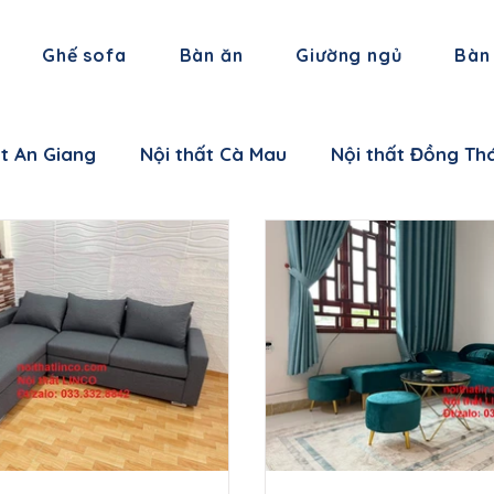
Ghế sofa
Bàn ăn
Giường ngủ
Bàn
ất An Giang
Nội thất Cà Mau
Nội thất Đồng Th
 thất Hậu Giang
Nội thất Trà Vinh
Nội thất Vĩ
 thất Cần Thơ
Nội thất Ninh Bình
Nội thất Thái
i thất Hà Nam
Nội thất Bắc Giang
Nội thất L