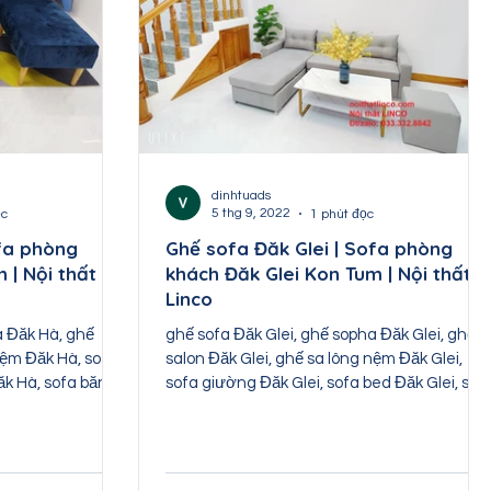
dinhtuads
5 thg 9, 2022
ọc
1 phút đọc
fa phòng
Ghế sofa Đăk Glei | Sofa phòng
 | Nội thất
khách Đăk Glei Kon Tum | Nội thất
Linco
a Đăk Hà, ghế
ghế sofa Đăk Glei, ghế sopha Đăk Glei, ghế
nệm Đăk Hà, sofa
salon Đăk Glei, ghế sa lông nệm Đăk Glei,
ăk Hà, sofa băng
sofa giường Đăk Glei, sofa bed Đăk Glei, sof
băng...