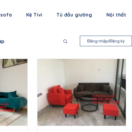
 sofa
Kệ Tivi
Tủ đầu giường
Nội thất
áp
Đăng nhập/Đăng ký
nh Long
 Bình
ạng Sơn