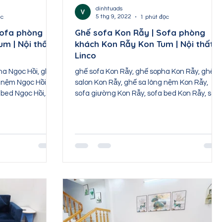
hất Hà Giang
dinhtuads
5 thg 9, 2022
ọc
1 phút đọc
Sofa phòng
Ghế sofa Kon Rẫy | Sofa phòng
m | Nội thất
khách Kon Rẫy Kon Tum | Nội thất
i
Linco
ha Ngọc Hồi, ghế
ghế sofa Kon Rẫy, ghế sopha Kon Rẫy, ghế
g nệm Ngọc Hồi,
salon Kon Rẫy, ghế sa lông nệm Kon Rẫy,
 bed Ngọc Hồi,
sofa giường Kon Rẫy, sofa bed Kon Rẫy, sof
băng Kon...