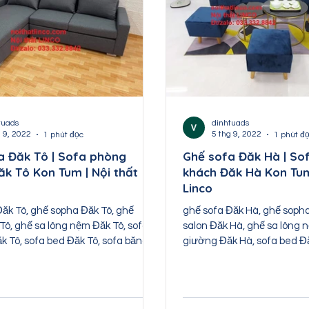
tuads
dinhtuads
g 9, 2022
5 thg 9, 2022
1 phút đọc
1 phút đ
a Đăk Tô | Sofa phòng
Ghế sofa Đăk Hà | So
ăk Tô Kon Tum | Nội thất
khách Đăk Hà Kon Tum
Linco
Đăk Tô, ghế sopha Đăk Tô, ghế
ghế sofa Đăk Hà, ghế soph
Tô, ghế sa lông nệm Đăk Tô, sofa
salon Đăk Hà, ghế sa lông 
k Tô, sofa bed Đăk Tô, sofa băng
giường Đăk Hà, sofa bed Đ
a...
Đăk Hà, sofa...