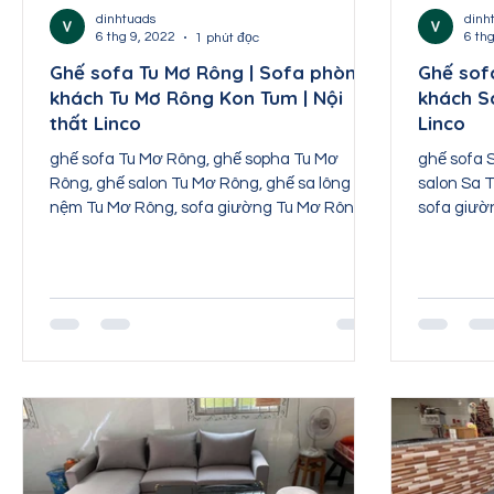
Nội thất Thái Nguyên
Nội thất Tuyên Quang
dinhtuads
dinh
6 thg 9, 2022
6 th
1 phút đọc
Ghế sofa Tu Mơ Rông | Sofa phòng
Ghế sof
khách Tu Mơ Rông Kon Tum | Nội
khách S
Nội thất Sơn La
Nội thất Lai Châu
Nội th
thất Linco
Linco
ghế sofa Tu Mơ Rông, ghế sopha Tu Mơ
ghế sofa 
Rông, ghế salon Tu Mơ Rông, ghế sa lông
salon Sa 
nệm Tu Mơ Rông, sofa giường Tu Mơ Rông,
sofa giườ
sofa bed Tu Mơ Rông,...
băng Sa...