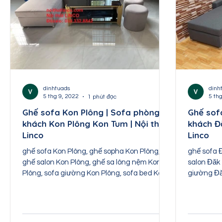
dinhtuads
dinh
5 thg 9, 2022
5 th
1 phút đọc
Ghế sofa Kon Plông | Sofa phòng
Ghế sof
khách Kon Plông Kon Tum | Nội thất
khách Đ
Linco
Linco
ghế sofa Kon Plông, ghế sopha Kon Plông,
ghế sofa 
ghế salon Kon Plông, ghế sa lông nệm Kon
salon Đăk 
Plông, sofa giường Kon Plông, sofa bed Kon
giường Đă
Plông, sofa...
Đăk Tô, sof