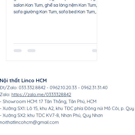
salon Kon Tum, ghế sa lông nệm Kon Tum,
sofa giường Kon Tum, sofa bed Kon Tum,
sofa băng Kon...
Nội thất Linco HCM
Đt/Zalo: 033.332.8842 - 0962.10.20.33 - 0962.31.31.40
Zalo:
https://zalo.me/0333328842
- Showroom HCM: 17 Tân Thắng
, Tân Phú, HC
M
- Xưởng SX1: Lô 15, khu A2, khu TĐC phía Đông núi Mồ Côi, p. Quy
- Xưởng SX2: khu TDC KV7-8, Nhơn Phú, Quy Nhơn
noithatlincohcm@gmail.com